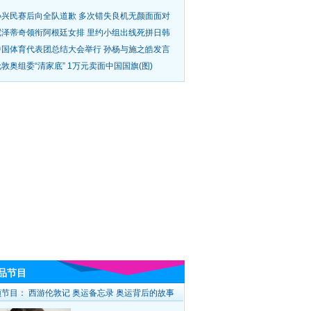
孙兴民赛后向全队道歉 多次错失良机无颜面面对
尼泽蒂奇领衔阿根廷女排 里约小组出线死拼日韩
中国体育代表团总结大会举行 孙杨与施之皓发言
敦奥组委“清家底” 1万元卖面中国国旗(图)
品节目
频节目：
西游伦敦记
奥运备忘录
奥运背后的故事