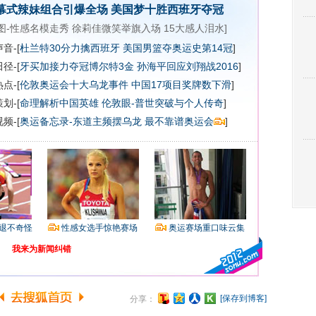
幕式辣妹组合引爆全场
美国梦十胜西班牙夺冠
图-性感名模走秀
徐莉佳微笑举旗入场
15大感人泪水
]
音-[
杜兰特30分力擒西班牙 美国男篮夺奥运史第14冠
]
径-[
牙买加接力夺冠博尔特3金
孙海平回应刘翔战2016
]
点-[
伦敦奥运会十大乌龙事件
中国17项目奖牌数下滑
]
划-[
命理解析中国英雄
伦敦眼-普世突破与个人传奇
]
频-[
奥运备忘录-东道主频摆乌龙 最不靠谱奥运会
]
退不奇怪
性感女选手惊艳赛场
奥运赛场重口味云集
我来为新闻纠错
[保存到博客]
分享：