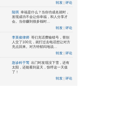
转发
|
评论
陆琪
幸福是什么？当你功成名就时，
发现成功不会让你幸福，和人分享才
会。当你赚到很多钱时…
转发
|
评论
李英俊律师
哥们充话费输错号，替别
人交了100元，就打过去电话想让对方
充点回来。对方特郁闷地说…
转发
|
评论
急诊科于莺
出门时发现没下雪，还有
太阳，还能看到蓝天，惊呼这一天值
了！
转发
|
评论