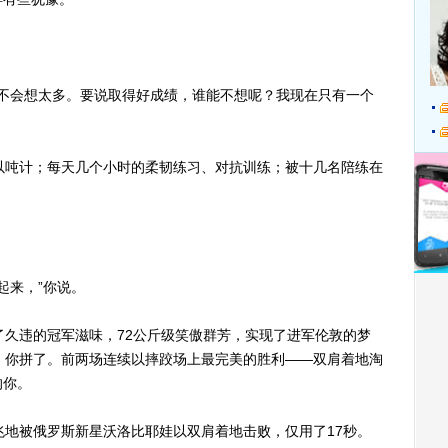
不会想太多。要说取得好成绩，谁能不想呢？我现在只有一个
吨计；每天几个小时的柔韧练习、对抗训练；被十几名陪练在
起来，”你说。
久违的冠军滋味，72公斤级笑傲群芳，实现了进军伦敦的梦
，你拼了。前两场连续以摔跤场上最完美的胜利——双肩着地淘
的你。
地被俄罗斯新星沃洛比耶娃以双肩着地击败，仅用了17秒。