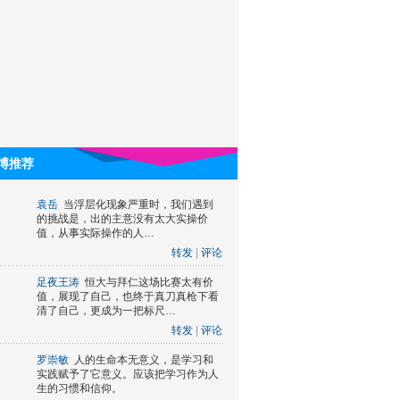
博推荐
袁岳
当浮层化现象严重时，我们遇到
的挑战是，出的主意没有太大实操价
值，从事实际操作的人…
转发
|
评论
足夜王涛
恒大与拜仁这场比赛太有价
值，展现了自己，也终于真刀真枪下看
清了自己，更成为一把标尺…
转发
|
评论
罗崇敏
人的生命本无意义，是学习和
实践赋予了它意义。应该把学习作为人
生的习惯和信仰。