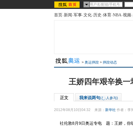
首页
-
新闻
-
军事
-
文化
-
历史
-
体育
-
NBA
-
视频
-
>
奥运摔跤
>
摔跤动态
王娇四年艰辛换一
正文
我来说两句
(
人参与)
2012年08月10日04:32
来源：
新华社
作者：李博
社伦敦8月9日奥运专电 题：王娇，你