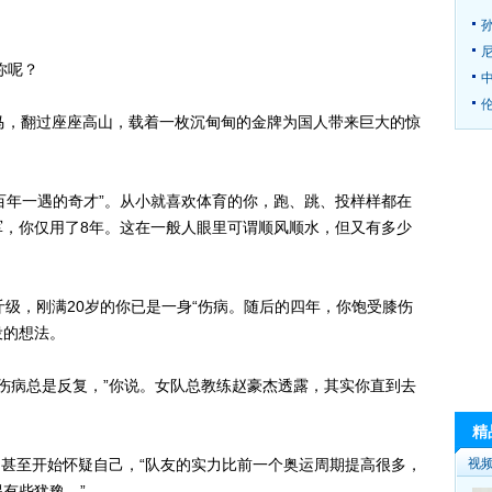
你呢？
伦
，翻过座座高山，载着一枚沉甸甸的金牌为国人带来巨大的惊
百年一遇的奇才”。从小就喜欢体育的你，跑、跳、投样样都在
军，你仅用了8年。这在一般人眼里可谓顺风顺水，但又有多少
斤级，刚满20岁的你已是一身“伤病。随后的四年，你饱受膝伤
役的想法。
伤病总是反复，”你说。女队总教练赵豪杰透露，其实你直到去
精
甚至开始怀疑自己，“队友的实力比前一个奥运周期提高很多，
视
有些犹豫。”