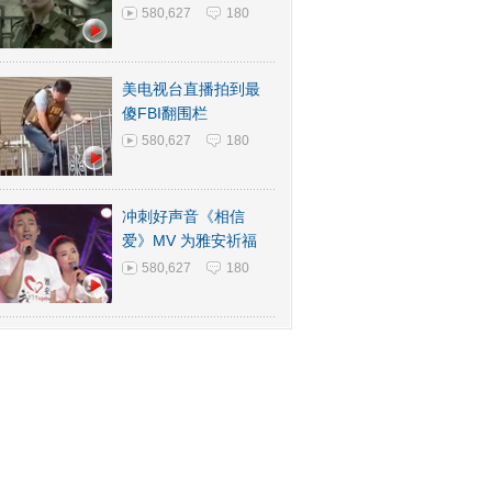
580,627
180
美电视台直播拍到最
傻FBI翻围栏
580,627
180
冲刺好声音《相信
爱》MV 为雅安祈福
580,627
180