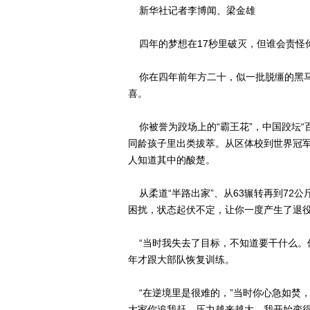
新华社记者李博闻、梁金雄
四年的梦想在17秒里破灭，但谁会责怪
你在四年前年方二十，似一批脱缰的黑马
喜。
你被誉为跤场上的“霸王花”，中国跤坛“
同龄孩子里出类拔萃。从区体校到世界冠
人知道其中的酸楚。
从柔道“半路出家”、从63辗转再到72公
困扰，状态起伏不定，让你一度产生了退
“当时我失去了目标，不知道要干什么。
年才跟大部队恢复训练。
“在逆境里是很难的，”当时你心急如焚，
大家你追我赶，压力越来越大。我开始变得