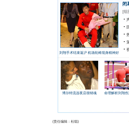
闭
[
组
声
田
热
策
视
刘翔手术结束返沪 机场轮椅现身精神好
博尔特流连夜店很销魂
命理解析刘翔伤
(责任编辑：杜聪)