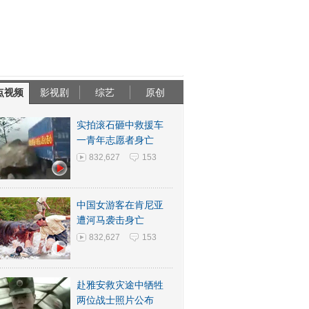
点视频
影视剧
综艺
原创
实拍滚石砸中救援车
一青年志愿者身亡
832,627
153
中国女游客在肯尼亚
遭河马袭击身亡
832,627
153
赴雅安救灾途中牺牲
两位战士照片公布