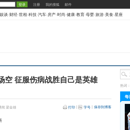
注册
我的搜狐
邮件
娱谈
-
财经
-
世相
-
科技
-
汽车
-
房产
-
时尚
-
健康
-
教育
-
母婴
-
旅游
-
美食
-
星座
场空 征服伤病战胜自己是英雄
热词
每
保存到博客
闻 梁金雄
打印
字号
听