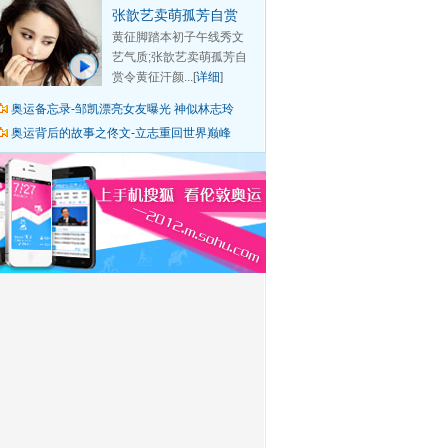
张歆艺卖萌孤芳自赏
黄征脚踏本初子午线秀文
艺气质;张歆艺卖萌孤芳自
赏令黄征汗颜...[
详细
]
奥运备忘录-邹凯漂亮女友曝光 神似林志玲
奥运背后的故事之佟文-立志重回世界巅峰