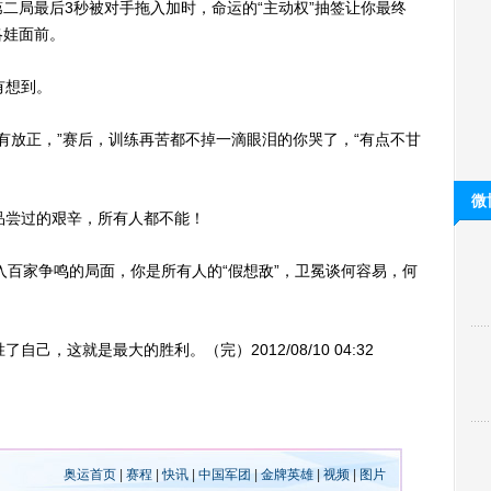
二局最后3秒被对手拖入加时，命运的“主动权”抽签让你最终
洛娃面前。
有想到。
放正，”赛后，训练再苦都不掉一滴眼泪的你哭了，“有点不甘
微
尝过的艰辛，所有人都不能！
百家争鸣的局面，你是所有人的“假想敌”，卫冕谈何容易，何
，这就是最大的胜利。（完）2012/08/10 04:32
奥运首页
|
赛程
|
快讯
|
中国军团
|
金牌英雄
|
视频
|
图片