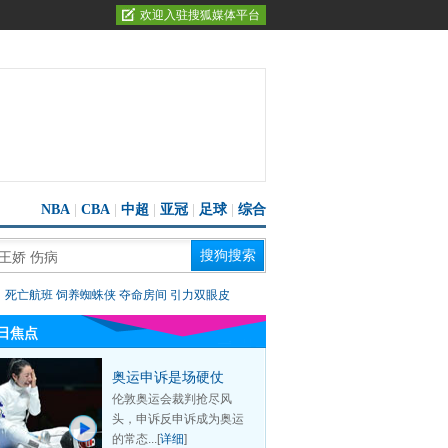
欢迎入驻搜狐媒体平台
NBA
|
CBA
|
中超
|
亚冠
|
足球
|
综合
：
死亡航班
饲养蜘蛛侠
夺命房间
引力双眼皮
日焦点
奥运申诉是场硬仗
伦敦奥运会裁判抢尽风
头，申诉反申诉成为奥运
的常态...[
详细
]