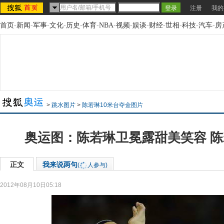
注册
我的
首页
-
新闻
-
军事
-
文化
-
历史
-
体育
-
NBA
-
视频
-
娱谈
-
财经
-
世相
-
科技
-
汽车
-
房
>
跳水图片
>
陈若琳10米台夺金图片
奥运图：陈若琳卫冕露甜美笑容 
正文
我来说两句
(
人参与)
2012年08月10日05:18