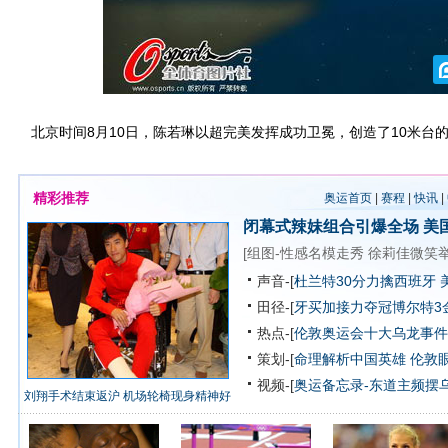
北京时间8月10日，陈若琳以超完美发挥成功卫冕，创造了10米台
精彩推荐
奥运首页
|
赛程
|
快讯
|
闭幕式辣妹组合引爆全场
美
[
组图-性感名模走秀
徐莉佳微笑
声音-[
杜兰特30分力擒西班牙 
田径-[
牙买加接力夺冠博尔特3
热点-[
伦敦奥运会十大乌龙事件
策划-[
命理解析中国英雄
伦敦
视频-[
奥运备忘录-东道主频摆
刘翔手术结束返沪 机场轮椅现身精神好