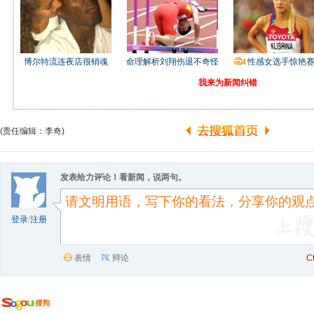
博尔特流连夜店很销魂
命理解析刘翔伤退不奇怪
性感女选手惊艳
我来为新闻纠错
(责任编辑：李奇)
发表给力评论！看新闻，说两句。
登录
/
注册
表情
辩论
C