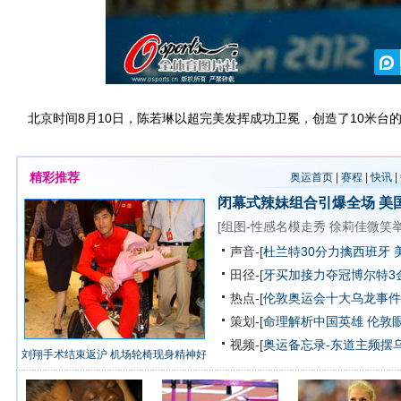
北京时间8月10日，陈若琳以超完美发挥成功卫冕，创造了10米台
精彩推荐
奥运首页
|
赛程
|
快讯
|
闭幕式辣妹组合引爆全场
美
[
组图-性感名模走秀
徐莉佳微笑
声音-[
杜兰特30分力擒西班牙 
田径-[
牙买加接力夺冠博尔特3
热点-[
伦敦奥运会十大乌龙事件
策划-[
命理解析中国英雄
伦敦
视频-[
奥运备忘录-东道主频摆
刘翔手术结束返沪 机场轮椅现身精神好