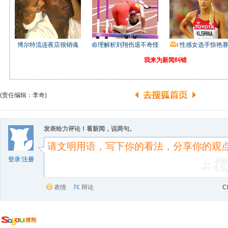
博尔特流连夜店很销魂
命理解析刘翔伤退不奇怪
性感女选手惊艳
我来为新闻纠错
(责任编辑：李奇)
发表给力评论！看新闻，说两句。
登录
/
注册
表情
辩论
C