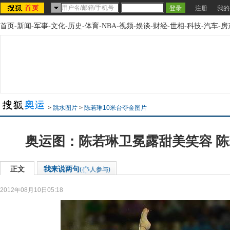
注册
我的
首页
-
新闻
-
军事
-
文化
-
历史
-
体育
-
NBA
-
视频
-
娱谈
-
财经
-
世相
-
科技
-
汽车
-
房
>
跳水图片
>
陈若琳10米台夺金图片
奥运图：陈若琳卫冕露甜美笑容 
正文
我来说两句
(
人参与)
2012年08月10日05:18