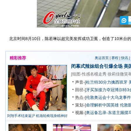
北京时间8月10日，陈若琳以超完美发挥成功卫冕，创造了10米台
精彩推荐
奥运首页
|
赛程
|
快讯
|
闭幕式辣妹组合引爆全场
美
[
组图-性感名模走秀
徐莉佳微笑
声音-[
杜兰特30分力擒西班牙 
田径-[
牙买加接力夺冠博尔特3
热点-[
伦敦奥运会十大乌龙事件
策划-[
命理解析中国英雄
伦敦
视频-[
奥运备忘录-东道主频摆
刘翔手术结束返沪 机场轮椅现身精神好