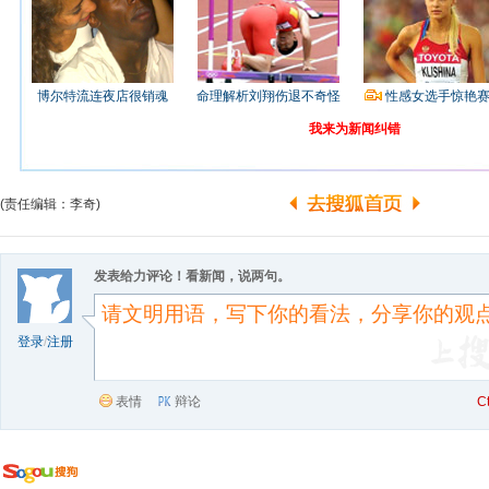
博尔特流连夜店很销魂
命理解析刘翔伤退不奇怪
性感女选手惊艳
我来为新闻纠错
(责任编辑：李奇)
发表给力评论！看新闻，说两句。
登录
/
注册
表情
辩论
C