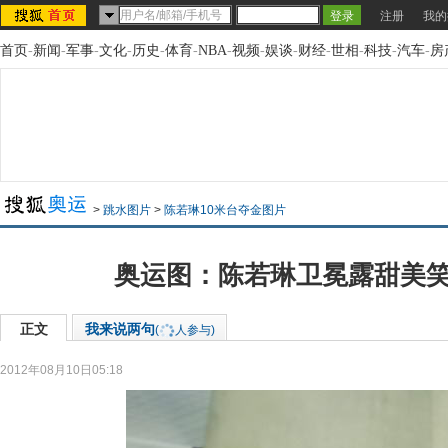
注册
我的
首页
-
新闻
-
军事
-
文化
-
历史
-
体育
-
NBA
-
视频
-
娱谈
-
财经
-
世相
-
科技
-
汽车
-
房
>
跳水图片
>
陈若琳10米台夺金图片
奥运图：陈若琳卫冕露甜美笑
正文
我来说两句
(
人参与)
2012年08月10日05:18