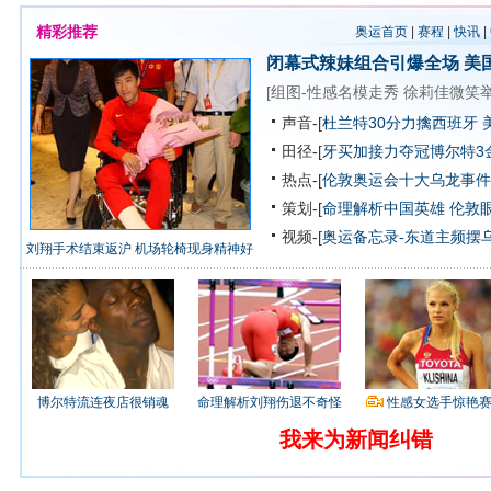
精彩推荐
奥运首页
|
赛程
|
快讯
|
闭幕式辣妹组合引爆全场
美
[
组图-性感名模走秀
徐莉佳微笑
声音-[
杜兰特30分力擒西班牙 
田径-[
牙买加接力夺冠博尔特3
热点-[
伦敦奥运会十大乌龙事件
策划-[
命理解析中国英雄
伦敦
视频-[
奥运备忘录-东道主频摆
刘翔手术结束返沪 机场轮椅现身精神好
博尔特流连夜店很销魂
命理解析刘翔伤退不奇怪
性感女选手惊艳
我来为新闻纠错