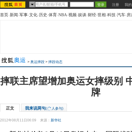
注册
我的
首页
-
新闻
-
军事
-
文化
-
历史
-
体育
-
NBA
-
视频
-
娱谈
-
财经
-
世相
-
科技
-
汽车
-
房
>
奥运摔跤
>
摔跤动态
摔联主席望增加奥运女摔级别 
牌
正文
我来说两句
(
人参与)
2012年08月11日06:09
来源：
新华社