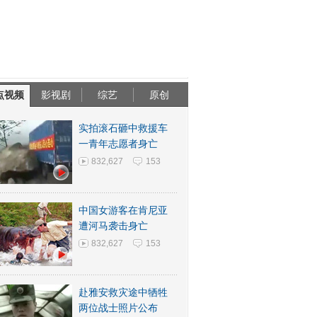
点视频
影视剧
综艺
原创
实拍滚石砸中救援车
一青年志愿者身亡
832,627
153
中国女游客在肯尼亚
遭河马袭击身亡
832,627
153
赴雅安救灾途中牺牲
两位战士照片公布