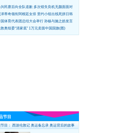
孙兴民赛后向全队道歉 多次错失良机无颜面面对
尼泽蒂奇领衔阿根廷女排 里约小组出线死拼日韩
中国体育代表团总结大会举行 孙杨与施之皓发言
敦奥组委“清家底” 1万元卖面中国国旗(图)
品节目
频节目：
西游伦敦记
奥运备忘录
奥运背后的故事