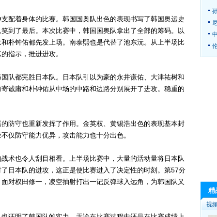
支配着身体的比赛。韩国国奥队出色的表现书写了韩国奥运史
队笑到了最后。本次比赛中，韩国国奥队拿出了全部的筹码。以
永和朴钟佑都先发上场。南泰熙也是代替了池东沅。从上半场比
伦
练的指示，推进进攻。
国队都完胜日本队。日本队引以为豪的永井谦佑、大津祐树和
而寄诚庸和朴钟佑从中场的中路和边路分别展开了进攻。稳重的
的防守也重新发挥了作用。金英权、黄锡浩出色的表现基本封
荣不仅防守能力优异，攻击能力也十分出色。
战术也令人刮目相看。上半场比赛中，大量的活动量将日本队
了日本队的进攻，这正是使比赛进入了决定性的时刻。第57分
，面对权田修一，凌空抽射打出一记反弹球入远角，为韩国队又
精
视
也证明了韩国队的实力。无论在比赛过程中还是在比赛成绩上