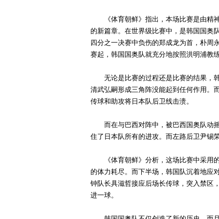
《体育朝鲜》指出，本场比赛是由精神
的新篇章。在世界级比赛中，是韩国国奥
四分之一决赛中负伤的郑成龙为首，朴周
赛起，韩国国奥队就充分地按照洪明浦教
无论是比赛的过程还是比赛的结果，韩
清武弘嗣形成三角阵没能起到任何作用。
传球和助攻将日本队后卫线击溃。
而在与巴西对阵中，被巴西国奥队动摇
住了日本队所有的进攻。而左路后卫尹锡
《体育朝鲜》分析，这场比赛中采用的
的体力耗尽。而下半场，韩国队沉着地应对
钟队长具滋哲接应后场长传球，突入禁区
进一球。
韩国国奥队不仅创造了新的历史，而且