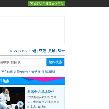
欢迎入驻搜狐媒体平台
NBA
|
CBA
|
中超
|
亚冠
|
足球
|
综合
：
死亡航班
饲养蜘蛛侠
夺命房间
引力双眼皮
日焦点
奥运申诉是场硬仗
伦敦奥运会裁判抢尽风
头，申诉反申诉成为奥运
的常态...[
详细
]