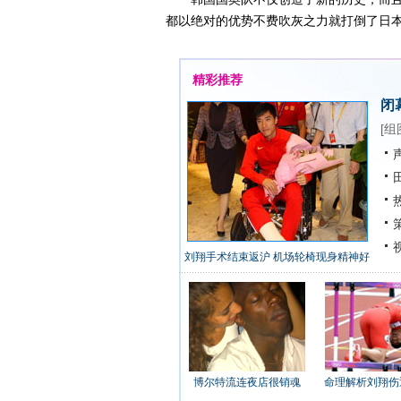
都以绝对的优势不费吹灰之力就打倒了日本
精彩推荐
闭
[
组
声
田
热
策
视
刘翔手术结束返沪 机场轮椅现身精神好
博尔特流连夜店很销魂
命理解析刘翔伤