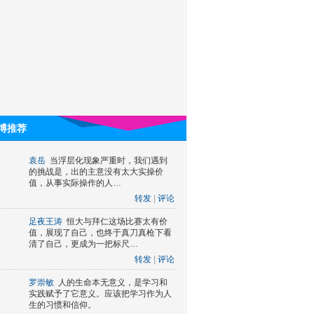
博推荐
袁岳
当浮层化现象严重时，我们遇到
的挑战是，出的主意没有太大实操价
值，从事实际操作的人…
转发
|
评论
足夜王涛
恒大与拜仁这场比赛太有价
值，展现了自己，也终于真刀真枪下看
清了自己，更成为一把标尺…
转发
|
评论
罗崇敏
人的生命本无意义，是学习和
实践赋予了它意义。应该把学习作为人
生的习惯和信仰。