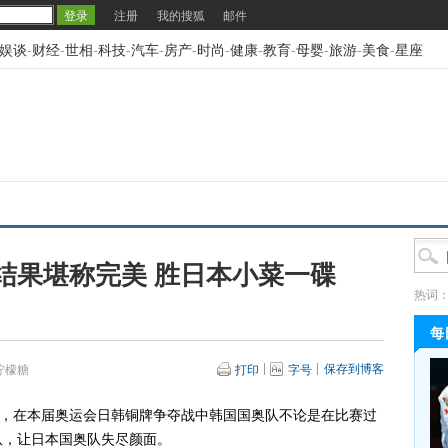
注册
我的搜狐
邮件
娱谈
-
财经
-
世相
-
科技
-
汽车
-
房产
-
时尚
-
健康
-
教育
-
母婴
-
旅游
-
美食
-
星座
结果堪称完美 胜日本小菜一碟
热词
每
保存到博客
柠檬糖
打印
字号
，在本届奥运会日韩铜牌争夺战中韩国国奥队不论是在比赛过
队，让日本国奥队失尽颜面。