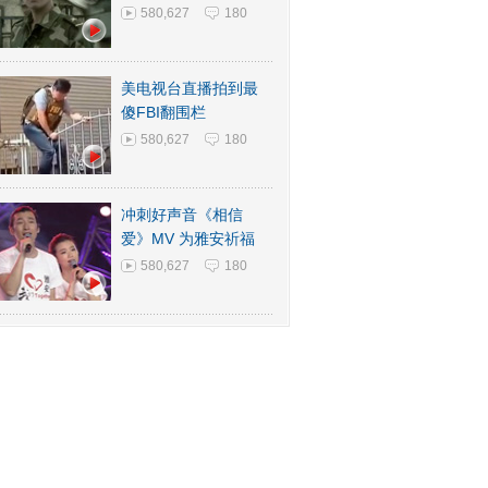
580,627
180
美电视台直播拍到最
傻FBI翻围栏
580,627
180
冲刺好声音《相信
爱》MV 为雅安祈福
580,627
180