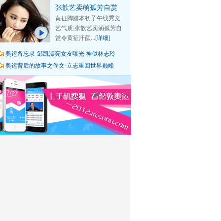
张歆艺卖萌孤芳自赏
黄征脚踏本初子午线秀文
艺气质;张歆艺卖萌孤芳自
赏令黄征汗颜...[
详细
]
奥运备忘录-邹凯漂亮女友曝光 神似林志玲
奥运背后的故事之佟文-立志重回世界巅峰