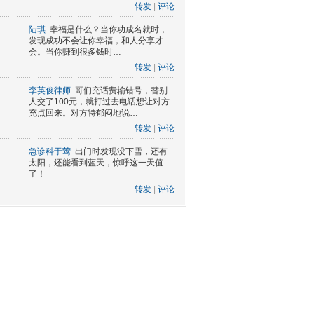
转发
|
评论
陆琪
幸福是什么？当你功成名就时，
发现成功不会让你幸福，和人分享才
会。当你赚到很多钱时…
转发
|
评论
李英俊律师
哥们充话费输错号，替别
人交了100元，就打过去电话想让对方
充点回来。对方特郁闷地说…
转发
|
评论
急诊科于莺
出门时发现没下雪，还有
太阳，还能看到蓝天，惊呼这一天值
了！
转发
|
评论