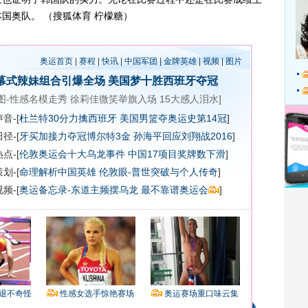
国奥队。 （搜狐体育 柠檬糖）
奥运首页
|
赛程
|
快讯
|
中国军团
|
金牌英雄
|
视频
|
图片
幕式辣妹组合引爆全场
美国梦十胜西班牙夺冠
图-性感名模走秀
徐莉佳微笑举旗入场
15大感人泪水
]
音-[
杜兰特30分力擒西班牙 美国男篮夺奥运史第14冠
]
径-[
牙买加接力夺冠博尔特3金
孙海平回应刘翔战2016
]
点-[
伦敦奥运会十大乌龙事件
中国17项目奖牌数下滑
]
划-[
命理解析中国英雄
伦敦眼-普世突破与个人传奇
]
频-[
奥运备忘录-东道主频摆乌龙 最不靠谱奥运会
]
退不奇怪
性感女选手惊艳赛场
奥运赛场重口味云集