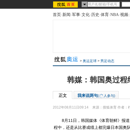
首页
-
新闻
-
军事
-
文化
-
历史
-
体育
-
NBA
-
视频
-
>
奥运足球
>
男足动态
韩媒：韩国奥过程
正文
我来说两句
(
人参与)
2012年08月11日09:14
来源：
搜狐体育
作者：
8月11日，韩国媒体《体育朝鲜》报道
程中，还是从比赛成绩上都完爆日本国奥