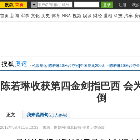
注册
我的
首页
-
新闻
-
军事
-
文化
-
历史
-
体育
-
NBA
-
视频
-
娱谈
-
财经
-
世相
-
科技
-
汽车
-
房
>
伦敦奥运-陈若琳10米台夺冠|中国夏奥200金
>
陈若琳10米台夺
陈若琳收获第四金剑指巴西 会
倒
正文
我来说两句
(
人参与)
2012年08月11日13:33
来源：
荆楚网-湖北日报
作者：饶扬灿