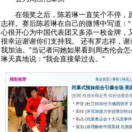
在领奖之后，陈若琳一直笑个不停，原
志祥。赛后陈若琳在自己的微博中写道：“
心很开心为中国代表团又多添一枚金牌，又
很幸运谢谢你们支持我。 还有罗志祥，谢
我加油。”当记者问她如果看到周杰伦会怎
琳天真地说：“我会直接晕过去。”
精彩推荐
奥运首页
|
赛程
|
快讯
|
闭幕式辣妹组合引爆全场
美
[
组图-性感名模走秀
徐莉佳微笑
声音-[
杜兰特30分力擒西班牙 
田径-[
牙买加接力夺冠博尔特3
热点-[
伦敦奥运会十大乌龙事件
策划-[
命理解析中国英雄
伦敦