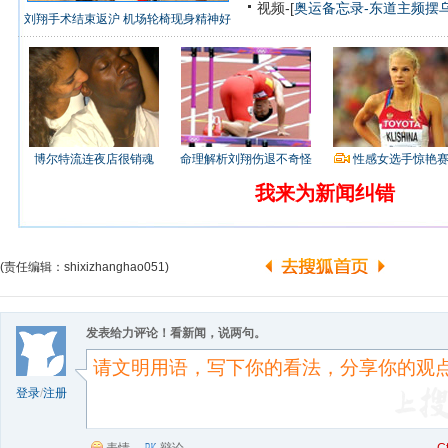
视频-[
奥运备忘录-东道主频摆
刘翔手术结束返沪 机场轮椅现身精神好
博尔特流连夜店很销魂
命理解析刘翔伤退不奇怪
性感女选手惊艳
我来为新闻纠错
(责任编辑：shixizhanghao051)
发表给力评论！看新闻，说两句。
登录
/
注册