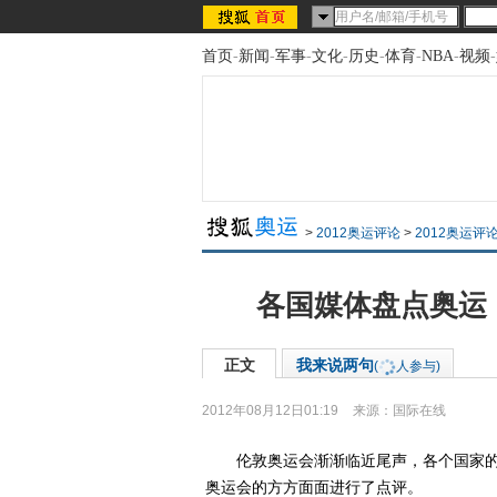
首页
-
新闻
-
军事
-
文化
-
历史
-
体育
-
NBA
-
视频
-
>
2012奥运评论
>
2012奥运评
各国媒体盘点奥运
正文
我来说两句
(
人参与)
2012年08月12日01:19
来源：
国际在线
伦敦奥运会渐渐临近尾声，各个国家的
奥运会的方方面面进行了点评。