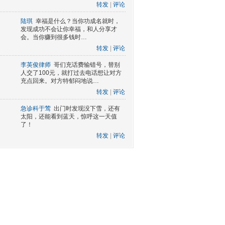
转发
|
评论
陆琪
幸福是什么？当你功成名就时，
发现成功不会让你幸福，和人分享才
会。当你赚到很多钱时…
转发
|
评论
李英俊律师
哥们充话费输错号，替别
人交了100元，就打过去电话想让对方
充点回来。对方特郁闷地说…
转发
|
评论
急诊科于莺
出门时发现没下雪，还有
太阳，还能看到蓝天，惊呼这一天值
了！
转发
|
评论