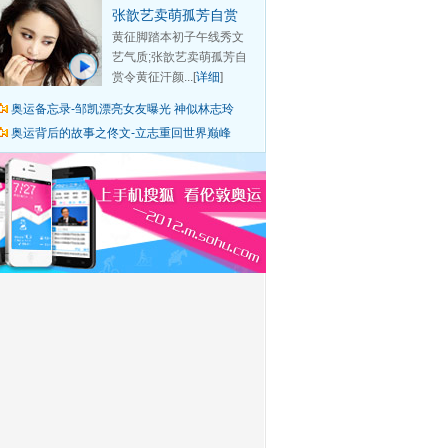
张歆艺卖萌孤芳自赏
黄征脚踏本初子午线秀文
艺气质;张歆艺卖萌孤芳自
赏令黄征汗颜...[
详细
]
奥运备忘录-邹凯漂亮女友曝光 神似林志玲
奥运背后的故事之佟文-立志重回世界巅峰