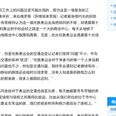
工作上的问题总是可能出现的，因为这是一项复杂的工
体评价，来自俄罗斯《苏维埃体育报》记者索洛维约夫的回答
者布里格特认为这一届伦敦奥运会虽然组织的不错，却透露着十
伦
来到奥运村中的必经之路是一个大的商业中心。每天从地铁下
动地商业中心氛围包围着。无疑，此次伦敦奥运会透露着十分强
但是伦敦奥运会的交通还是让记者们觉得“问题”不小。半岛
交通的各种“状况”，“伦敦奥运会对于来参与的每一个人来说都
的问题也不少，特别是交通问题。我经常会遇到记者拥堵等待，
地铁站的路线还会临时出现变更，没有人知道新的路线怎么到
的那条路，很多人都因此迟到。”
玛舍娃对于奥运的交通也很是头疼，每天她都要舟车劳顿的奔
是场馆与场馆之间离得比较远。比如从我们所住的位于市中心
精
要走非常远的路，我们把很多时间和精力都花在了路程上。”
视
风景线，他们的热情、真诚也为记者们所称道。来自西非多哥