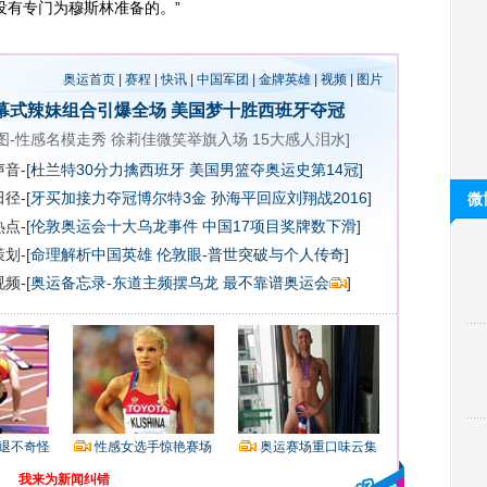
没有专门为穆斯林准备的。”
奥运首页
|
赛程
|
快讯
|
中国军团
|
金牌英雄
|
视频
|
图片
幕式辣妹组合引爆全场
美国梦十胜西班牙夺冠
图-性感名模走秀
徐莉佳微笑举旗入场
15大感人泪水
]
音-[
杜兰特30分力擒西班牙 美国男篮夺奥运史第14冠
]
径-[
牙买加接力夺冠博尔特3金
孙海平回应刘翔战2016
]
微
点-[
伦敦奥运会十大乌龙事件
中国17项目奖牌数下滑
]
划-[
命理解析中国英雄
伦敦眼-普世突破与个人传奇
]
频-[
奥运备忘录-东道主频摆乌龙 最不靠谱奥运会
]
退不奇怪
性感女选手惊艳赛场
奥运赛场重口味云集
我来为新闻纠错