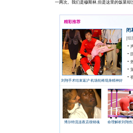
一两次。我们是穆斯林,但是这里的饭菜却
精彩推荐
闭
[
组
声
田
热
策
视
刘翔手术结束返沪 机场轮椅现身精神好
博尔特流连夜店很销魂
命理解析刘翔伤