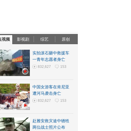
点视频
影视剧
综艺
原创
实拍滚石砸中救援车
一青年志愿者身亡
832,627
153
中国女游客在肯尼亚
遭河马袭击身亡
832,627
153
赴雅安救灾途中牺牲
两位战士照片公布