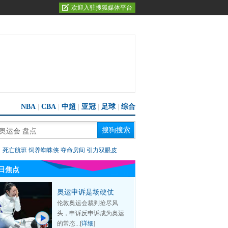
欢迎入驻搜狐媒体平台
NBA
|
CBA
|
中超
|
亚冠
|
足球
|
综合
：
死亡航班
饲养蜘蛛侠
夺命房间
引力双眼皮
日焦点
奥运申诉是场硬仗
伦敦奥运会裁判抢尽风
头，申诉反申诉成为奥运
的常态...[
详细
]