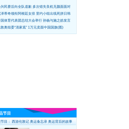
孙兴民赛后向全队道歉 多次错失良机无颜面面对
尼泽蒂奇领衔阿根廷女排 里约小组出线死拼日韩
中国体育代表团总结大会举行 孙杨与施之皓发言
敦奥组委“清家底” 1万元卖面中国国旗(图)
品节目
频节目：
西游伦敦记
奥运备忘录
奥运背后的故事