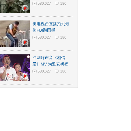
580,627
180
美电视台直播拍到最
傻FBI翻围栏
580,627
180
冲刺好声音《相信
爱》MV 为雅安祈福
580,627
180