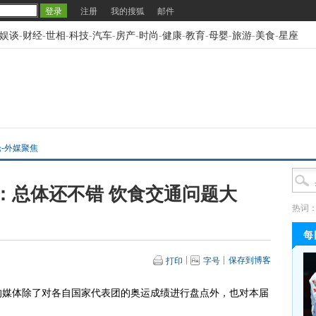
注册
我的搜狐
邮件
娱谈
-
财经
-
世相
-
科技
-
汽车
-
房产
-
时尚
-
健康
-
教育
-
母婴
-
旅游
-
美食
-
星座
论-外媒聚焦
：总体还不错 饮食交通问题大
热词
每
保存到博客
打印
字号
媒体除了对各自国家代表团的奥运成绩进行盘点外，也对本届