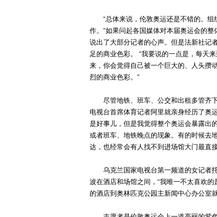
“总体来说，伦敦奥运还是不错的。组织
作。”如果问起各国媒体对本届奥运会的整
说出了大部分记者的心声。但是法新社记
足的商业色彩。 “我要说的一点是，每天
来，你会觉得自己被一个巨大的、人头攒
烈的商业色彩。”
尽管地铁、班车、公交和出租多管齐下，
电视台首席体育记者阿里就亲身经历了奥运
是好事儿，但是我觉得整个奥运会暴露出
或者班车、地铁晚点的现象。有的时候去
达，也经常会有人找不到进场馆大门最直接
乌克兰国家电视台第一频道的女记者托
波在酒店和场馆之间，“我唯一不太喜欢的
的酒店到奥林匹克公园主新闻中心办公室就
志愿者是伦敦奥运会上一道亮丽的紫色