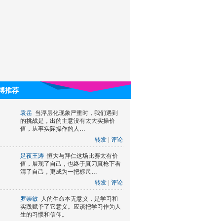
博推荐
袁岳
当浮层化现象严重时，我们遇到
的挑战是，出的主意没有太大实操价
值，从事实际操作的人…
转发
|
评论
足夜王涛
恒大与拜仁这场比赛太有价
值，展现了自己，也终于真刀真枪下看
清了自己，更成为一把标尺…
转发
|
评论
罗崇敏
人的生命本无意义，是学习和
实践赋予了它意义。应该把学习作为人
生的习惯和信仰。