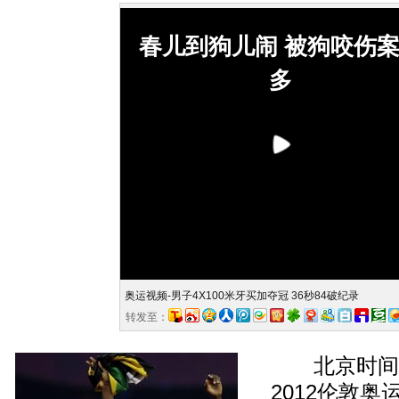
春儿到狗儿闹 被狗咬伤
多
奥运视频-男子4X100米牙买加夺冠 36秒84破纪录
转发至：
北京时间8
2012伦敦奥