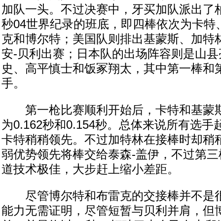
加队一头。不过决赛中，牙买加队派出了柏
秒04世界纪录的班底，即四棒依次为卡特
克和博尔特；美国队则排出基蒙斯、加特林
安-贝利出赛；日本队的出场阵容则是山县
史、高平慎士和饭冢翔太，其中第一棒和第
手。
第一枪比赛顺利开始后，卡特和基蒙斯
为0.162秒和0.154秒。总体来说所有选
卡特稍稍领先。不过加特林在接棒时却稍
弱优势领先将棒交给泰森-盖伊，不过第三
道技术极佳，大步赶上缩小差距。
尽管博尔特和布雷克的交接棒并不是很
能力无需证明，尽管短暂与贝利并肩，但