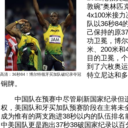
敦碗”奥林匹
4x100米接
队以36秒8
己保持的原3
功卫冕，博尔
米、200米和
目的卫冕，个
到了六枚奥运
特立尼达和多
高清：36秒84！博尔特领牙买加队破纪录夺冠
铜牌。
中国队在预赛中尽管刷新国家纪录但遗
权，美国队和牙买加队预赛阶段在主将未
成为惟有的两支跑进38秒以内的队伍排名
中美国队更是跑出37秒38破国家纪录以