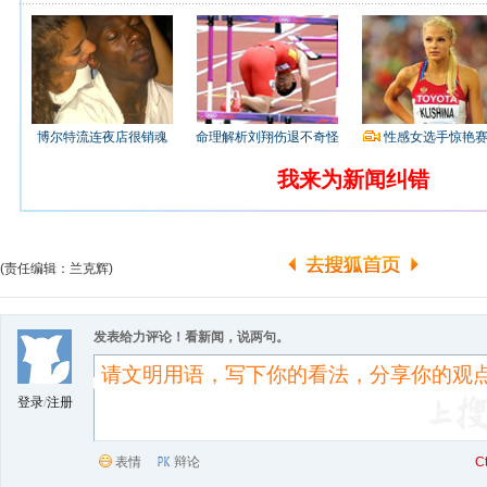
博尔特流连夜店很销魂
命理解析刘翔伤退不奇怪
性感女选手惊艳
我来为新闻纠错
(责任编辑：兰克辉)
发表给力评论！看新闻，说两句。
登录
/
注册
表情
辩论
C