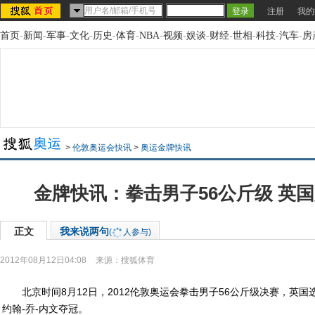
注册
我的
首页
-
新闻
-
军事
-
文化
-
历史
-
体育
-
NBA
-
视频
-
娱谈
-
财经
-
世相
-
科技
-
汽车
-
房
>
伦敦奥运会快讯
>
奥运金牌快讯
金牌快讯：拳击男子56公斤级 英
正文
我来说两句
(
人参与)
2012年08月12日04:08
来源：
搜狐体育
北京时间8月12日，2012伦敦奥运会拳击男子56公斤级决赛，英国
约翰-乔-内文夺冠。