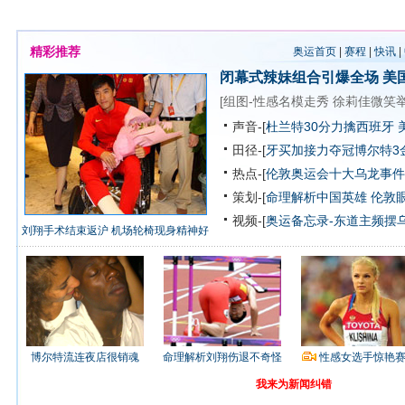
精彩推荐
奥运首页
|
赛程
|
快讯
|
闭幕式辣妹组合引爆全场
美
[
组图-性感名模走秀
徐莉佳微笑
声音-[
杜兰特30分力擒西班牙 
田径-[
牙买加接力夺冠博尔特3
热点-[
伦敦奥运会十大乌龙事件
策划-[
命理解析中国英雄
伦敦
视频-[
奥运备忘录-东道主频摆
刘翔手术结束返沪 机场轮椅现身精神好
博尔特流连夜店很销魂
命理解析刘翔伤退不奇怪
性感女选手惊艳
我来为新闻纠错