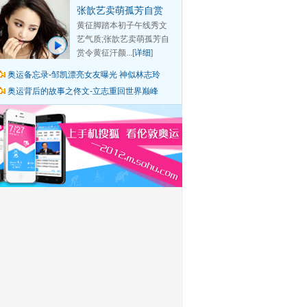
张歆艺卖萌孤芳自赏
黄征脚踏本初子午线秀文
艺气质;张歆艺卖萌孤芳自
赏令黄征汗颜...[
详细
]
奥运备忘录-邹凯漂亮女友曝光 神似林志玲
奥运背后的故事之佟文-立志重回世界巅峰