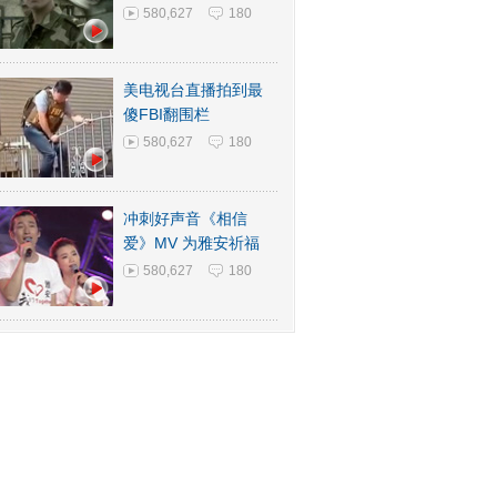
580,627
180
美电视台直播拍到最
傻FBI翻围栏
580,627
180
冲刺好声音《相信
爱》MV 为雅安祈福
580,627
180