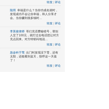
转发
|
评论
陆琪
幸福是什么？当你功成名就时，
发现成功不会让你幸福，和人分享才
会。当你赚到很多钱时…
转发
|
评论
李英俊律师
哥们充话费输错号，替别
人交了100元，就打过去电话想让对方
充点回来。对方特郁闷地说…
转发
|
评论
急诊科于莺
出门时发现没下雪，还有
太阳，还能看到蓝天，惊呼这一天值
了！
转发
|
评论