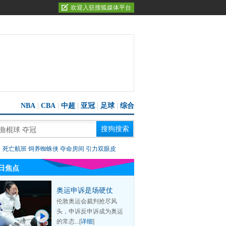
欢迎入驻搜狐媒体平台
NBA
|
CBA
|
中超
|
亚冠
|
足球
|
综合
：
死亡航班
饲养蜘蛛侠
夺命房间
引力双眼皮
日焦点
奥运申诉是场硬仗
伦敦奥运会裁判抢尽风
头，申诉反申诉成为奥运
的常态...[
详细
]