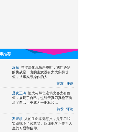
博推荐
袁岳
当浮层化现象严重时，我们遇到
的挑战是，出的主意没有太大实操价
值，从事实际操作的人…
转发
|
评论
足夜王涛
恒大与拜仁这场比赛太有价
值，展现了自己，也终于真刀真枪下看
清了自己，更成为一把标尺…
转发
|
评论
罗崇敏
人的生命本无意义，是学习和
实践赋予了它意义。应该把学习作为人
生的习惯和信仰。