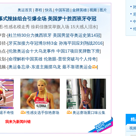
奥运首页
|
赛程
|
快讯
|
中国军团
|
金牌英雄
|
视频
|
图片
幕式辣妹组合引爆全场
美国梦十胜西班牙夺冠
图-性感名模走秀
徐莉佳微笑举旗入场
15大感人泪水
]
伦
音-[
杜兰特30分力擒西班牙 美国男篮夺奥运史第14冠
]
径-[
牙买加接力夺冠博尔特3金
孙海平回应刘翔战2016
]
点-[
伦敦奥运会十大乌龙事件
中国17项目奖牌数下滑
]
划-[
命理解析中国英雄
伦敦眼-普世突破与个人传奇
]
频-[
奥运备忘录-东道主频摆乌龙 最不靠谱奥运会
]
退不奇怪
性感女选手惊艳赛场
奥运赛场重口味云集
精
我来为新闻纠错
视