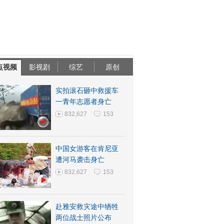
点视频
影视剧
综艺
原创
实拍滚石砸中救援车
一青年志愿者身亡
832,627
153
中国女游客在肯尼亚
遭河马袭击身亡
832,627
153
赴雅安救灾途中牺牲
两位战士照片公布