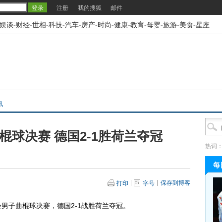
注册
我的搜狐
邮件
娱谈
-
财经
-
世相
-
科技
-
汽车
-
房产
-
时尚
-
健康
-
教育
-
母婴
-
旅游
-
美食
-
星座
讯
棍球决赛 德国2-1胜荷兰夺冠
热词
每
保存到博客
打印
字号
男子曲棍球决赛，德国2-1战胜荷兰夺冠。