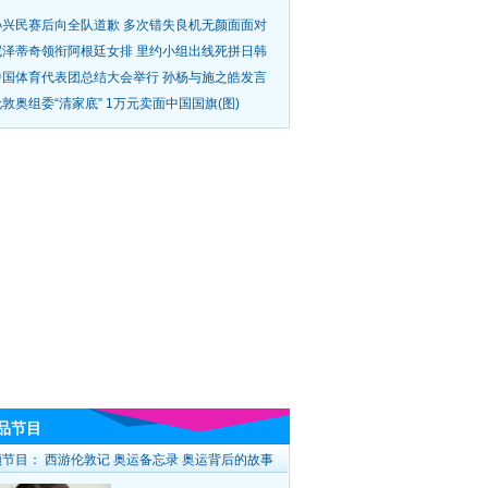
孙兴民赛后向全队道歉 多次错失良机无颜面面对
尼泽蒂奇领衔阿根廷女排 里约小组出线死拼日韩
中国体育代表团总结大会举行 孙杨与施之皓发言
敦奥组委“清家底” 1万元卖面中国国旗(图)
品节目
频节目：
西游伦敦记
奥运备忘录
奥运背后的故事