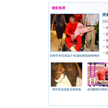
精彩推荐
闭
[
组
声
田
热
策
视
刘翔手术结束返沪 机场轮椅现身精神好
博尔特流连夜店很销魂
命理解析刘翔伤