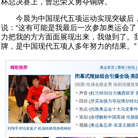
杯总决赛上，曹忠荣又勇夺铜牌。
今晨为中国现代五项运动实现突破后，
说：“这有可能是我最后一次参加奥运会了
力把我的方方面面展现出来，我做到了。
牌，是中国现代五项人多年努力的结果。”
精彩推荐
奥运首页
|
赛程
|
快讯
|
闭幕式辣妹组合引爆全场
美
[
组图-性感名模走秀
徐莉佳微笑
声音-[
杜兰特30分力擒西班牙 
田径-[
牙买加接力夺冠博尔特3
热点-[
伦敦奥运会十大乌龙事件
策划-[
命理解析中国英雄
伦敦
视频-[
奥运备忘录-东道主频摆
刘翔手术结束返沪 机场轮椅现身精神好