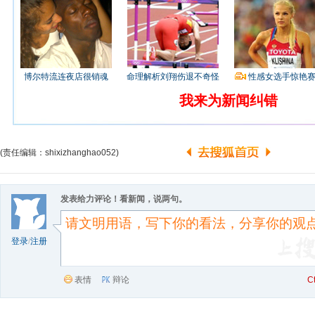
博尔特流连夜店很销魂
命理解析刘翔伤退不奇怪
性感女选手惊艳
我来为新闻纠错
(责任编辑：shixizhanghao052)
发表给力评论！看新闻，说两句。
登录
/
注册
表情
辩论
C