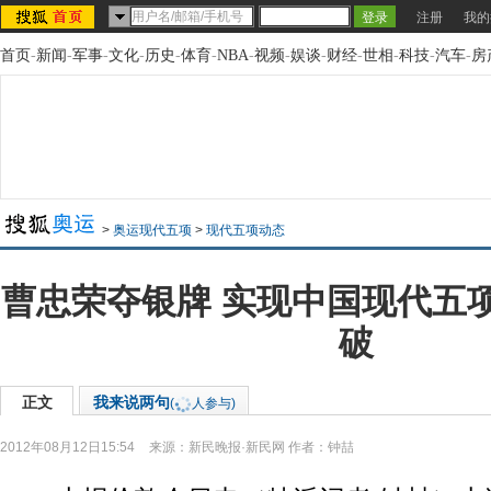
注册
我的
首页
-
新闻
-
军事
-
文化
-
历史
-
体育
-
NBA
-
视频
-
娱谈
-
财经
-
世相
-
科技
-
汽车
-
房
>
奥运现代五项
>
现代五项动态
曹忠荣夺银牌 实现中国现代五
破
正文
我来说两句
(
人参与)
2012年08月12日15:54
来源：
新民晚报·新民网
作者：钟喆