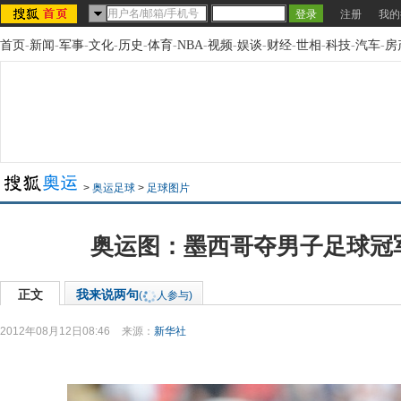
注册
我的
首页
-
新闻
-
军事
-
文化
-
历史
-
体育
-
NBA
-
视频
-
娱谈
-
财经
-
世相
-
科技
-
汽车
-
房
>
奥运足球
>
足球图片
奥运图：墨西哥夺男子足球冠
正文
我来说两句
(
人参与)
2012年08月12日08:46
来源：
新华社