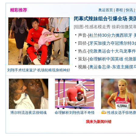
精彩推荐
奥运首页
|
赛程
|
快讯
|
闭幕式辣妹组合引爆全场
美
[
组图-性感名模走秀
徐莉佳微笑
声音-[
杜兰特30分力擒西班牙 
田径-[
牙买加接力夺冠博尔特3
热点-[
伦敦奥运会十大乌龙事件
策划-[
命理解析中国英雄
伦敦
视频-[
奥运备忘录-东道主频摆
刘翔手术结束返沪 机场轮椅现身精神好
博尔特流连夜店很销魂
命理解析刘翔伤退不奇怪
性感女选手惊艳
我来为新闻纠错