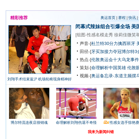
精彩推荐
奥运首页
|
赛程
|
快讯
|
闭幕式辣妹组合引爆全场
美
[
组图-性感名模走秀
徐莉佳微笑
声音-[
杜兰特30分力擒西班牙 
田径-[
牙买加接力夺冠博尔特3
热点-[
伦敦奥运会十大乌龙事件
策划-[
命理解析中国英雄
伦敦
视频-[
奥运备忘录-东道主频摆
刘翔手术结束返沪 机场轮椅现身精神好
博尔特流连夜店很销魂
命理解析刘翔伤退不奇怪
性感女选手惊艳
我来为新闻纠错