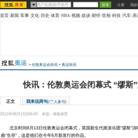
注册
我的
首页
-
新闻
-
军事
-
文化
-
历史
-
体育
-
NBA
-
视频
-
娱谈
-
财经
-
世相
-
科技
-
汽车
-
房
>
伦敦奥运会快讯
>
奥运快讯
快讯：伦敦奥运会闭幕式 “缪斯”
正文
我来说两句
(
人参与)
2012年08月13日06:05
来源：
搜狐体育
北京时间8月13日伦敦奥运会闭幕式，英国新生代摇滚乐团“缪斯”演
曲“生存”，这是他们在今年6月新发行的作品。