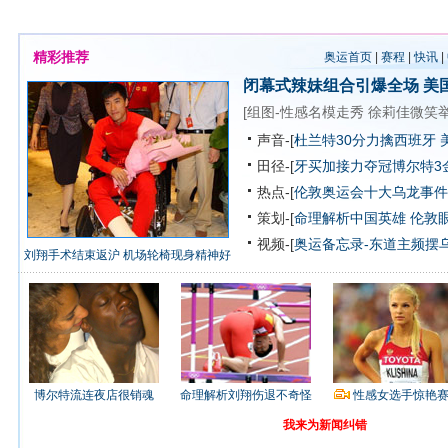
精彩推荐
奥运首页
|
赛程
|
快讯
|
闭幕式辣妹组合引爆全场
美
[
组图-性感名模走秀
徐莉佳微笑
声音-[
杜兰特30分力擒西班牙 
田径-[
牙买加接力夺冠博尔特3
热点-[
伦敦奥运会十大乌龙事件
策划-[
命理解析中国英雄
伦敦
视频-[
奥运备忘录-东道主频摆
刘翔手术结束返沪 机场轮椅现身精神好
博尔特流连夜店很销魂
命理解析刘翔伤退不奇怪
性感女选手惊艳
我来为新闻纠错