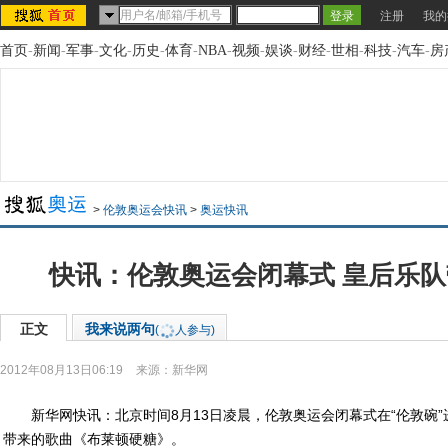
注册
我的
首页
-
新闻
-
军事
-
文化
-
历史
-
体育
-
NBA
-
视频
-
娱谈
-
财经
-
世相
-
科技
-
汽车
-
房
>
伦敦奥运会快讯
>
奥运快讯
快讯：伦敦奥运会闭幕式 皇后乐
正文
我来说两句
(
人参与)
2012年08月13日06:19
来源：
新华网
新华网快讯：北京时间8月13日凌晨，伦敦奥运会闭幕式在“伦敦碗”
带来的歌曲《布莱顿硬糖》。