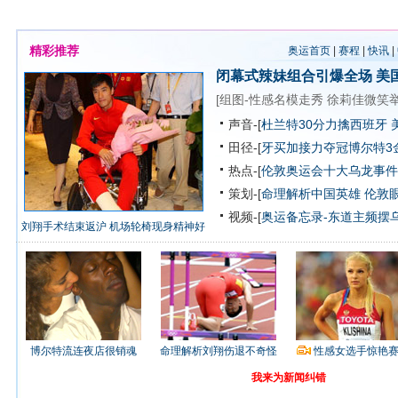
精彩推荐
奥运首页
|
赛程
|
快讯
|
闭幕式辣妹组合引爆全场
美
[
组图-性感名模走秀
徐莉佳微笑
声音-[
杜兰特30分力擒西班牙 
田径-[
牙买加接力夺冠博尔特3
热点-[
伦敦奥运会十大乌龙事件
策划-[
命理解析中国英雄
伦敦
视频-[
奥运备忘录-东道主频摆
刘翔手术结束返沪 机场轮椅现身精神好
博尔特流连夜店很销魂
命理解析刘翔伤退不奇怪
性感女选手惊艳
我来为新闻纠错