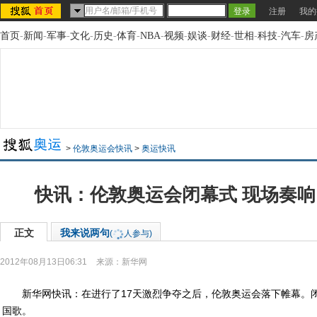
注册
我的
首页
-
新闻
-
军事
-
文化
-
历史
-
体育
-
NBA
-
视频
-
娱谈
-
财经
-
世相
-
科技
-
汽车
-
房
>
伦敦奥运会快讯
>
奥运快讯
快讯：伦敦奥运会闭幕式 现场奏
正文
我来说两句
(
人参与)
2012年08月13日06:31
来源：
新华网
新华网快讯：在进行了17天激烈争夺之后，伦敦奥运会落下帷幕。
国歌。