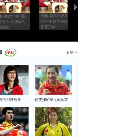
视频-嘉宾热议乒乓
视频-伦敦奥运裁判
频-颜晓华谈中国
奥
球事件 优势项目是
争议大 安东：应该
育投入 金牌成为
奥
把双刃剑
提出申诉
键因素
失
频
更多>>
琪的排球故事
何雯娜的奥运冠军梦