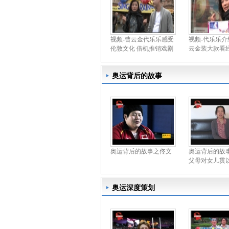
视频-曹云金代乐乐感受
视频-代乐乐介
伦敦文化 借机推销戏剧
云金装大款看
奥运背后的故事
奥运背后的故事之佟文
奥运背后的故
父母对女儿贯
奥运深度策划