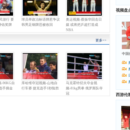
视频盘
民游行 要
球员举政治标语牌惹争议
奥运视频-蔡振华回击日
钟佑奖牌
韩男足铜牌恐被收回
媒 或将把乒超打造成
NBA
更多>>
中国
-96KG自
库哈维夺冠视频-山地自
马克霍特切夫夺金视
选手摘金
行车赛 捷克选手1秒险胜
频-81kg男拳 俄罗斯队夺
冠
西游伦