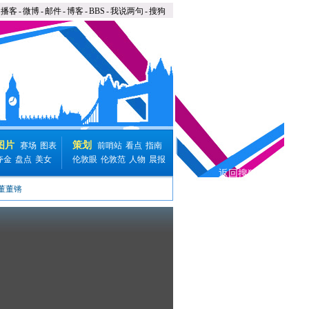
播客
-
微博
-
邮件
-
博客
-
BBS
-
我说两句
-
搜狗
图片
策划
赛场
图表
前哨站
看点
指南
夺金
盘点
美女
伦敦眼
伦敦范
人物
晨报
返回搜狐视频
董董锵