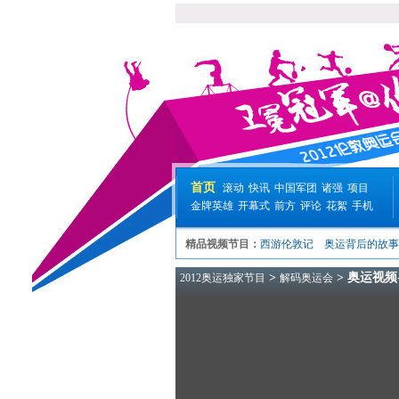
首页
滚动
快讯
中国军团
诸强
项目
金牌英雄
开幕式
前方
评论
花絮
手机
精品视频节目：
西游伦敦记
奥运背后的故事
>
> 奥运视
2012奥运独家节目
解码奥运会