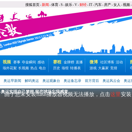
搜狐首页
-
新闻
-
体育
-
S
-
娱乐
-
V
-
财经
-
IT
-
汽车
-
房产
-
女人
-
视频
-
视频
赛程
微博
赛事
夺金瞬间
感动
金牌榜
直播
社区博客
活动
场外花絮
长视频
热点
电台
历史
场馆
转播表
游戏
大赢家
竞猜
奥运早新闻
解码奥运
奥运观象台
奥运备忘录
前方背后
奥运风云会
奥运
频-奥运实现自己梦想 留恋球场忘我感觉
由于您未安装flash播放器视频无法播放，点击
这里
安装