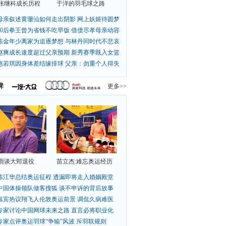
张继科成长历程
于洋的羽毛球之路
母亲叙述黄珊汕如何走出阴影 网上妖姬待圆梦
90后拳王曾为省钱不吃早饭 借债尽孝母亲动容
陈金年少离家为追逐梦想 与林丹同时代不悲哀
赵爽成长速度超过父亲预期 新秀赛季既入女篮
惠若琪因身体差结缘排球 父亲：勿重个人得失
牌
更多>>
雨谈大郅退役
苗立杰:难忘奥运经历
陈江华总结奥运征程 透漏即将走入婚姻殿堂
中国体操领队做客搜狐 谈不申诉的背后故事
嘉宾热议翔飞人伦敦奥运前景 调侃久病难医
专家讨论中国网球未来之路 直言必将职业化
专家点评奥运羽球“争输”风波 斥羽联规则