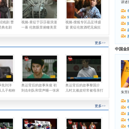
讲述
绍戏剧 曹
视频-黄征于莎莎最浪漫
视频-搜狐专区品足球盛
经典名剧
一幕 伦敦眼里俯瞰美景
宴 黄征伦敦酒吧见疯狂
更多>>
中国金
事焦刘洋
奥运背后的故事朱俊 初
奥运背后的故事黎国介
以儿子相称
到击剑队和雷声睡一张床
儿时太顽皮经常被母亲打
朱芳
更多>>