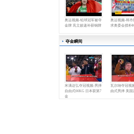
奥运视频-铅球冠军被夺
奥运视频-韩市
金牌 巩立姣递补获铜牌
求奥委会授朴
夺金瞬间
米满达弘夺冠视频-男摔
瓦尔纳夺冠视频
自由式66KG 日本获第7
由式男摔 美国
金