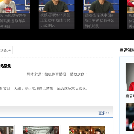
视频-颜晓华：男篮
视频-安东谈中国新
频-颜晓华安东作
视
正常发挥 成绩与实
项目突破 徐莉佳领
解码奥运 谈印象
体
力成正比
衔帆船队
深项目
关
奥运视
到论坛
我感觉
媒体来源：
搜狐体育播报
播放次数：
育节目，大郅：奥运实现自己梦想，留恋球场忘我感觉。
惠若
更多>>