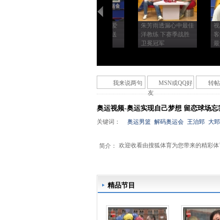
奥运视频-朱芳雨：
视频-朱芳雨谈两爱
朱芳雨透漏心中最佳
视
阿联有望回归 赞职
子 国外征战不忘送
洋教练 下赛季战胜
客
业素养高
儿子礼物
卫冕冠军
最
我来说两句
MSN或QQ好
转帖
友
奥运视频-奥运实现自己梦想 留恋球场忘
关键词：
奥运男篮
解码奥运会
王治郅
大郅
欢迎收看由搜狐体育为您带来的精彩体
简介：
精品节目