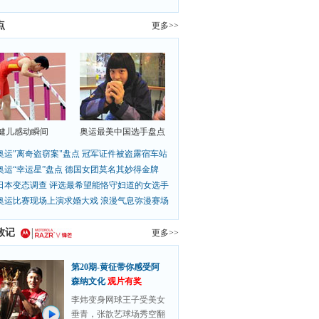
点
更多>>
健儿感动瞬间
奥运最美中国选手盘点
奥运"离奇盗窃案"盘点 冠军证件被盗露宿车站
奥运“幸运星”盘点 德国女团莫名其妙得金牌
日本变态调查 评选最希望能恪守妇道的女选手
奥运比赛现场上演求婚大戏 浪漫气息弥漫赛场
敦记
更多>>
第20期-黄征带你感受阿
森纳文化
观片有奖
李炜变身网球王子受美女
垂青，张歆艺球场秀空翻