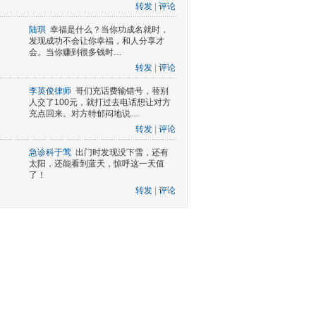
转发
|
评论
陆琪
幸福是什么？当你功成名就时，
发现成功不会让你幸福，和人分享才
会。当你赚到很多钱时…
转发
|
评论
李英俊律师
哥们充话费输错号，替别
人交了100元，就打过去电话想让对方
充点回来。对方特郁闷地说…
转发
|
评论
急诊科于莺
出门时发现没下雪，还有
太阳，还能看到蓝天，惊呼这一天值
了！
转发
|
评论