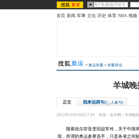
首页
-
新闻
-
军事
-
文化
-
历史
-
体育
-
NBA
-
视频
-
>
奥运举重
>
举重评论
羊城晚
正文
我来说两句
(
人参与)
2012年10月26日17:24
来源：
金羊网—羊城晚
随着祖尔菲亚变回赵常玲，关于中国举
现，所谓的奥运参赛选手，只是各省之间