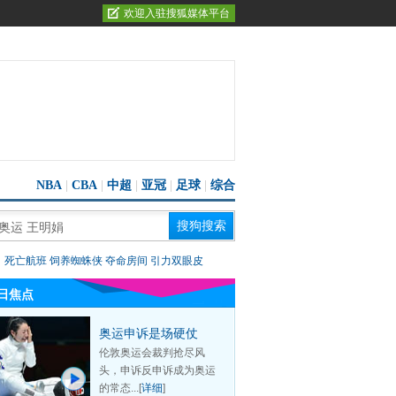
欢迎入驻搜狐媒体平台
NBA
|
CBA
|
中超
|
亚冠
|
足球
|
综合
：
死亡航班
饲养蜘蛛侠
夺命房间
引力双眼皮
日焦点
奥运申诉是场硬仗
伦敦奥运会裁判抢尽风
头，申诉反申诉成为奥运
的常态...[
详细
]