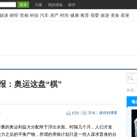
注册
我的搜狐
邮件
娱谈
-
财经
-
世相
-
科技
-
汽车
-
房产
-
时尚
-
健康
-
教育
-
母婴
-
旅游
-
美食
-
星座
报：奥运这盘“棋”
热词
每
保存到博客
报
打印
字号
重的奥运利益大分配终于浮出水面。时隔几个月，人们才发
较力之后的平衡产物，所谓的养狼计划只是一些人谋求晋身的台