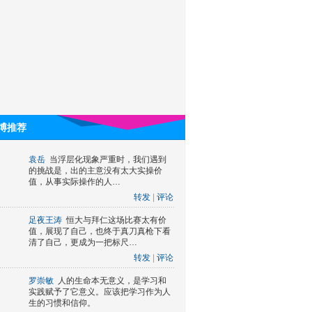
博推荐
袁岳
当浮层化现象严重时，我们遇到
的挑战是，出的主意没有太大实操价
值，从事实际操作的人…
转发
|
评论
足夜王涛
恒大与拜仁这场比赛太有价
值，展现了自己，也终于真刀真枪下看
清了自己，更成为一把标尺…
转发
|
评论
罗崇敏
人的生命本无意义，是学习和
实践赋予了它意义。应该把学习作为人
生的习惯和信仰。