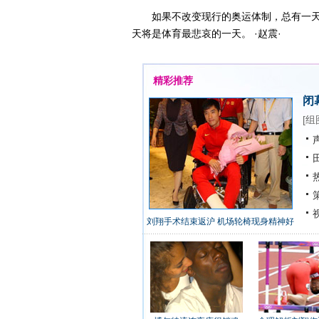
如果不改变现行的奥运体制，总有一天
天将是体育最悲哀的一天。 ·赵震·
精彩推荐
闭
[
组
声
田
热
策
视
刘翔手术结束返沪 机场轮椅现身精神好