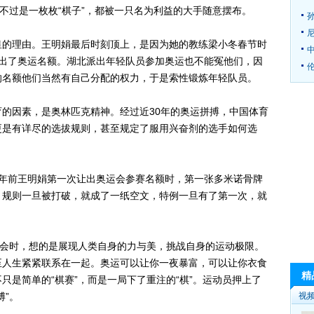
们不过是一枚枚“棋子”，都被一只名为利益的大手随意摆布。
的理由。王明娟最后时刻顶上，是因为她的教练梁小冬春节时
让出了奥运名额。湖北派出年轻队员参加奥运也不能冤他们，因
伦
的名额他们当然有自己分配的权力，于是索性锻炼年轻队员。
因素，是奥林匹克精神。经过近30年的奥运拼搏，中国体育
更是有详尽的选拔规则，甚至规定了服用兴奋剂的选手如何选
前王明娟第一次让出奥运会参赛名额时，第一张多米诺骨牌
。规则一旦被打破，就成了一纸空文，特例一旦有了第一次，就
会时，想的是展现人类自身的力与美，挑战自身的运动极限。
至人生紧紧联系在一起。奥运可以让你一夜暴富，可以让你衣食
精
只是简单的“棋赛”，而是一局下了重注的“棋”。运动员押上了
博”。
视