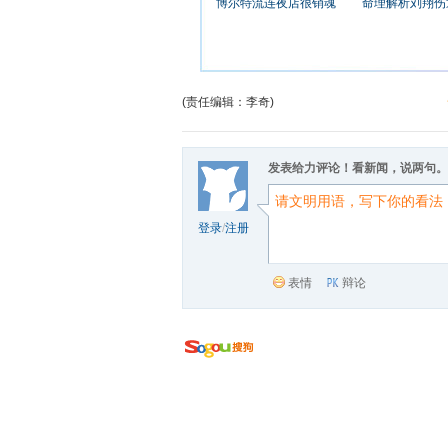
博尔特流连夜店很销魂
命理解析刘翔伤
(责任编辑：李奇)
发表给力评论！看新闻，说两句。
登录
/
注册
表情
辩论