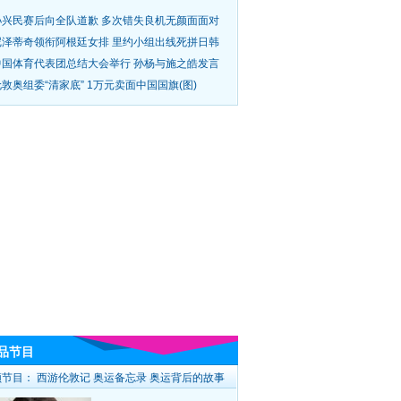
孙兴民赛后向全队道歉 多次错失良机无颜面面对
尼泽蒂奇领衔阿根廷女排 里约小组出线死拼日韩
中国体育代表团总结大会举行 孙杨与施之皓发言
敦奥组委“清家底” 1万元卖面中国国旗(图)
品节目
频节目：
西游伦敦记
奥运备忘录
奥运背后的故事