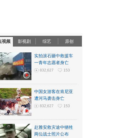
点视频
影视剧
综艺
原创
实拍滚石砸中救援车
一青年志愿者身亡
832,627
153
中国女游客在肯尼亚
遭河马袭击身亡
832,627
153
赴雅安救灾途中牺牲
两位战士照片公布