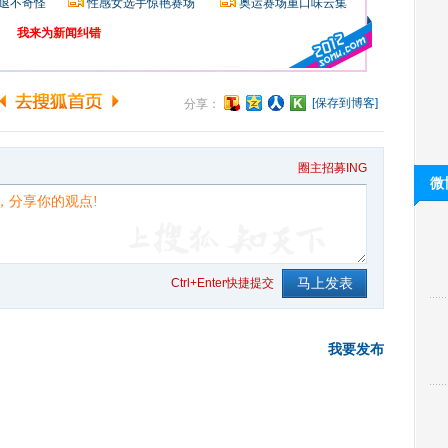
退不奇怪
性感女选手惊艳赛场
奥运赛场重口味云集
我来为新闻纠错
[保存到博客]
分享：
圈主招募ING
微
Ctrl+Enter快捷提交
我要发布