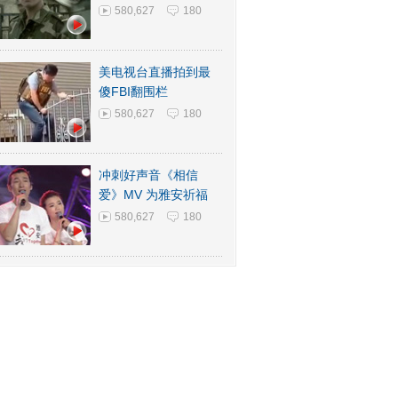
580,627
180
美电视台直播拍到最
傻FBI翻围栏
580,627
180
冲刺好声音《相信
爱》MV 为雅安祈福
580,627
180