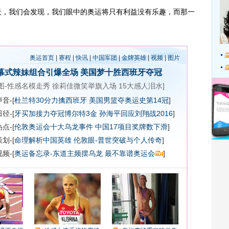
，我们会发现，我们眼中的奥运将只有利益没有乐趣，而那一
奥运首页
|
赛程
|
快讯
|
中国军团
|
金牌英雄
|
视频
|
图片
幕式辣妹组合引爆全场
美国梦十胜西班牙夺冠
图-性感名模走秀
徐莉佳微笑举旗入场
15大感人泪水
]
音-[
杜兰特30分力擒西班牙 美国男篮夺奥运史第14冠
]
径-[
牙买加接力夺冠博尔特3金
孙海平回应刘翔战2016
]
点-[
伦敦奥运会十大乌龙事件
中国17项目奖牌数下滑
]
划-[
命理解析中国英雄
伦敦眼-普世突破与个人传奇
]
频-[
奥运备忘录-东道主频摆乌龙 最不靠谱奥运会
]