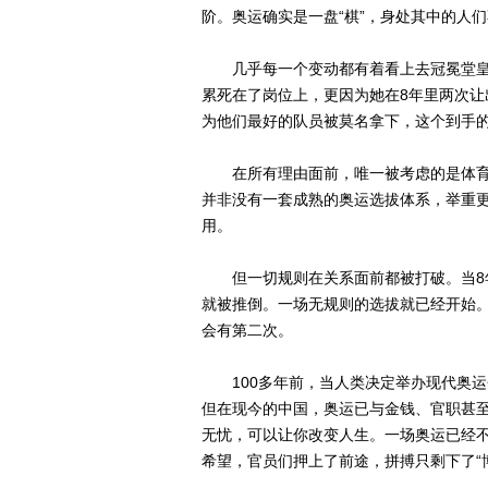
阶。奥运确实是一盘“棋”，身处其中的人
几乎每一个变动都有着看上去冠冕堂皇
累死在了岗位上，更因为她在8年里两次
为他们最好的队员被莫名拿下，这个到手
在所有理由面前，唯一被考虑的是体育的
并非没有一套成熟的奥运选拔体系，举重
用。
但一切规则在关系面前都被打破。当8年
就被推倒。一场无规则的选拔就已经开始
会有第二次。
100多年前，当人类决定举办现代奥运
但在现今的中国，奥运已与金钱、官职甚
无忧，可以让你改变人生。一场奥运已经不
希望，官员们押上了前途，拼搏只剩下了“