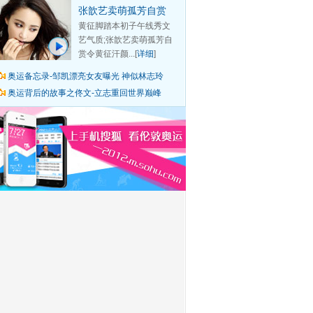
张歆艺卖萌孤芳自赏
黄征脚踏本初子午线秀文
艺气质;张歆艺卖萌孤芳自
赏令黄征汗颜...[
详细
]
奥运备忘录-邹凯漂亮女友曝光 神似林志玲
奥运背后的故事之佟文-立志重回世界巅峰