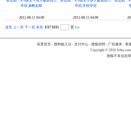
奥运图：470级女子双人艇新西兰
奥运图：470级女子双人艇新西兰
奥运图：4
夺冠 扬帆起航
夺冠 庆祝夺冠
2012-08-11 04:09
2012-08-11 04:09
20
首页
上一页
下一页
末页
1/17
转到
页
Go
设置首页
-
搜狗输入法
-
支付中心
-
搜狐招聘
-
广告服务
-
客
Copyright
©
2016 Sohu.com
搜狐不良信息