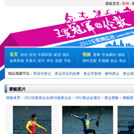
搜狐首页
-
新闻
-
首页
视频
滚动
快讯
中国军团
诸强
项目
赛事
夺金瞬间
感动
金牌英雄
开幕式
前方
评论
花絮
手机
场外花絮
长视频
热点
电台
精品视频节目：
西游伦敦记
奥运背后的故事
奥运早新闻
解码奥运
奥运观
赛艇图片
搜狐体育
>
2012伦敦奥运会|第30届奥运会
>
2012奥运会项目
>
奥运赛艇
>
赛艇图