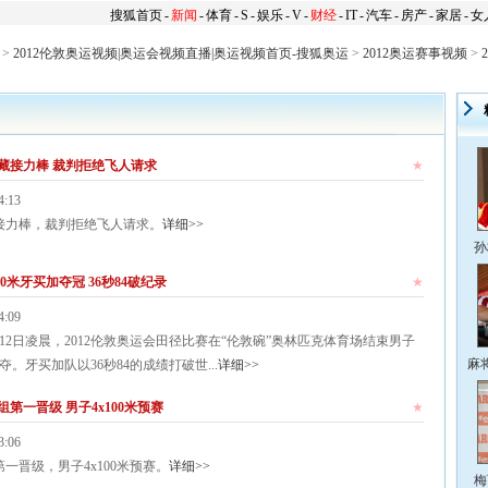
搜狐首页
-
新闻
-
体育
-
S
-
娱乐
-
V
-
财经
-
IT
-
汽车
-
房产
-
家居
-
女
>
2012伦敦奥运视频|奥运会视频直播|奥运视频首页-搜狐奥运
>
2012奥运赛事视频
>
藏接力棒 裁判拒绝飞人请求
★
4:13
接力棒，裁判拒绝飞人请求。
详细>>
孙
00米牙买加夺冠 36秒84破纪录
★
4:09
12日凌晨，2012伦敦奥运会田径比赛在“伦敦碗”奥林匹克体育场结束男子
麻
争夺。牙买加队以36秒84的成绩打破世...
详细>>
第一晋级 男子4x100米预赛
★
3:06
一晋级，男子4x100米预赛。
详细>>
梅