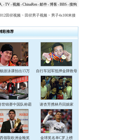
人
-
TV
-
视频
-
ChinaRen
-
邮件
-
博客
-
BBS
-
搜狗
2012田径视频
>
田径男子视频
>
男子4x100米接
精彩推荐
杨游泳课拍出15万
自行车冠军抵押金牌救母
将世锦赛中国队称霸
谢杏芳携林丹回娘家
西领取欧洲金靴奖
金球奖名单C罗上榜