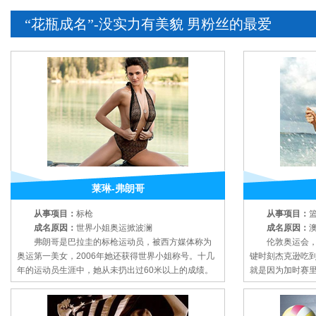
“花瓶成名”-没实力有美貌 男粉丝的最爱
莱琳-弗朗哥
从事项目：
标枪
从事项目：
成名原因：
世界小姐奥运掀波澜
成名原因：
弗朗哥是巴拉圭的标枪运动员，被西方媒体称为
伦敦奥运会，澳
奥运第一美女，2006年她还获得世界小姐称号。十几
键时刻杰克逊吃
年的运动员生涯中，她从未扔出过60米以上的成绩。
就是因为加时赛