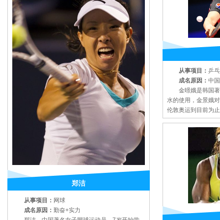
从事项目：
乒乓
成名原因：
中国
金暻娥是韩国著名
水的使用，金景娥对
伦敦奥运到目前为止
郑洁
从事项目：
网球
成名原因：
勤奋+实力