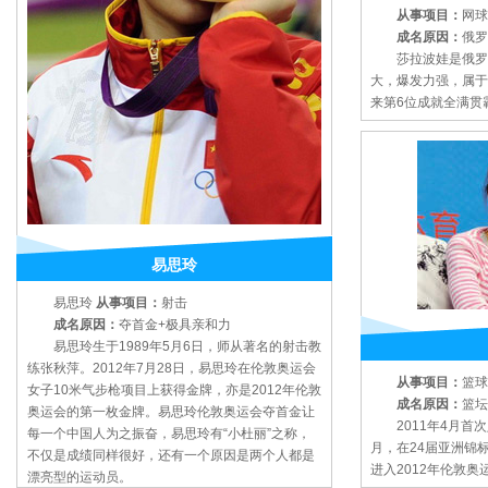
从事项目：
网球
成名原因：
俄罗
莎拉波娃是俄罗斯
大，爆发力强，属于
来第6位成就全满贯
易思玲
易思玲
从事项目：
射击
成名原因：
夺首金+极具亲和力
易思玲生于1989年5月6日，师从著名的射击教
练张秋萍。2012年7月28日，易思玲在伦敦奥运会
从事项目：
篮球
女子10米气步枪项目上获得金牌，亦是2012年伦敦
成名原因：
篮坛
奥运会的第一枚金牌。易思玲伦敦奥运会夺首金让
2011年4月首次
每一个中国人为之振奋，易思玲有“小杜丽”之称，
月，在24届亚洲锦
不仅是成绩同样很好，还有一个原因是两个人都是
进入2012年伦敦
漂亮型的运动员。