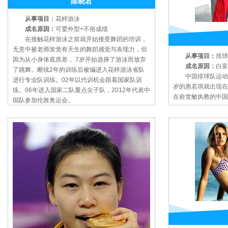
陈晓君
从事项目：
花样游泳
成名原因：
可爱外型+不俗成绩
在接触花样游泳之前就开始接受舞蹈的培训，
无意中被老师发觉有天生的舞蹈感觉与表现力，但
从事项目：
排球
因为从小身体底质差， 7岁开始选择了游泳而放弃
成名原因：
白富
了跳舞。断续2年的训练后被编进入花样游泳省队
中国排球队运动员
进行专业队训练。02年以代训机会跟着国家队训
岁的惠若琪就出现在
练。06年进入国家二队重点尖子队，2012年代表中
在俞觉敏执教的中国
国队参加伦敦奥运会。