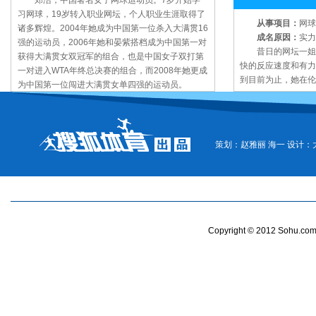
郑洁，中国著名女子网球运动员。7岁开始学
习网球，19岁转入职业网坛，个人职业生涯取得了
从事项目：
网球
诸多辉煌。2004年她成为中国第一位杀入大满贯16
成名原因：
实力
强的运动员，2006年她和晏紫搭档成为中国第一对
昔日的网坛一姐小
获得大满贯女双冠军的组合，也是中国女子双打第
快的反应速度和有力
一对进入WTA年终总决赛的组合，而2008年她更成
到目前为止，她在伦
为中国第一位闯进大满贯女单四强的运动员。
策划：赵雅丽 海一 设计：
Copyright © 2012 Sohu.com