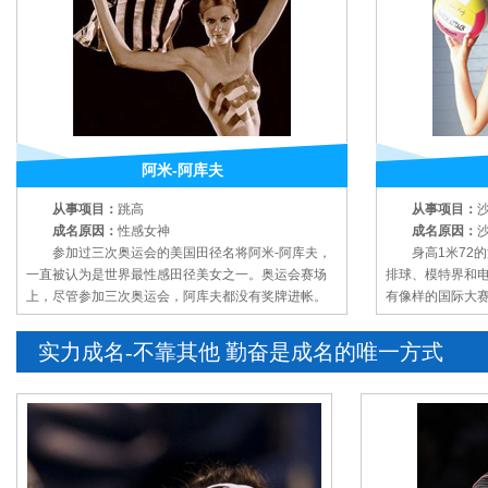
阿米-阿库夫
从事项目：
跳高
从事项目：
成名原因：
性感女神
成名原因：
参加过三次奥运会的美国田径名将阿米-阿库夫，
身高1米72的浅
一直被认为是世界最性感田径美女之一。奥运会赛场
排球、模特界和
上，尽管参加三次奥运会，阿库夫都没有奖牌进帐。
有像样的国际大
实力成名-不靠其他 勤奋是成名的唯一方式