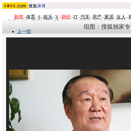
新闻
-
体育
-
S
-
娱乐
-
V
-
财经
-
IT
-
汽车
-
房产
-
家居
-
女人
-
奥运会|第30届奥林匹克运动会
>
剑指伦敦|伦敦奥运倒计时
组图：搜狐独家专访
上一组