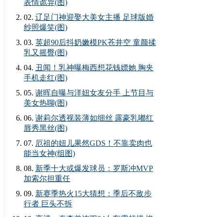
表情诡异(图)
02.
辽足门神迎娶大美女主播 足球版婚
纱照爆笑(图)
03.
英超90后抖奶嫩模PK苍井空 童颜揉
乳又摇臀(图)
04.
丑闻！乳神曝梅西想花钱嫖她 胸夹
手机走红(图)
05.
谢晖自曝与洋妞女友分手 上节目与
美女热聊(图)
06.
谢莉尔透视装薄如细丝 露豪乳嘟红
唇秀黑丝(图)
07.
厄祖的妞儿果然GDS！不靠卖肉也
能当女神(组图)
08.
新季十大或爆发球员：罗斯冲MVP
加索尔担重任
09.
新赛季热火15大猜想：季后不敌步
行者 巨头不拆