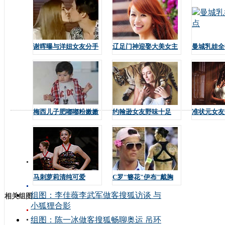
谢晖曝与洋妞女友分手
辽足门神迎娶大美女主
曼城乳娃全
播
梅西儿子肥嘟嘟粉嫩嫩
约翰逊女友野味十足
准状元女友
马刺萝莉清纯可爱
C罗"簪花"伊布"戴胸
罩"
组图：李佳薇李武军做客搜狐访谈 与
相关组图
小狐狸合影
组图：陈一冰做客搜狐畅聊奥运 吊环