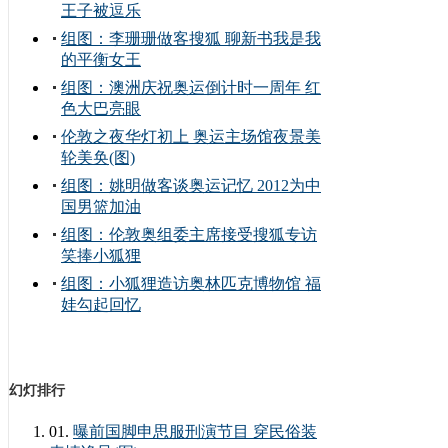
王子被逗乐
组图：李珊珊做客搜狐 聊新书我是我
的平衡女王
组图：澳洲庆祝奥运倒计时一周年 红
色大巴亮眼
伦敦之夜华灯初上 奥运主场馆夜景美
轮美奂(图)
组图：姚明做客谈奥运记忆 2012为中
国男篮加油
组图：伦敦奥组委主席接受搜狐专访
笑捧小狐狸
组图：小狐狸造访奥林匹克博物馆 福
娃勾起回忆
幻灯排行
01.
曝前国脚申思服刑演节目 穿民俗装