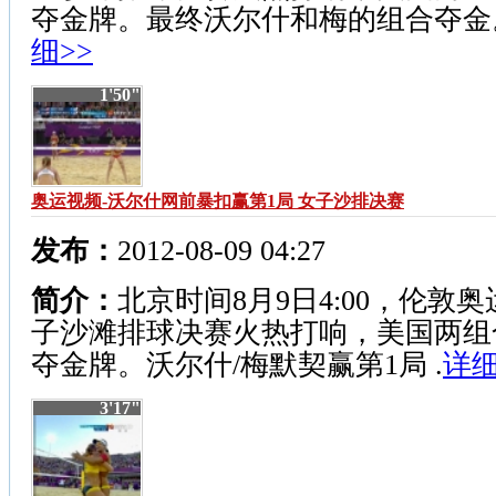
夺金牌。最终沃尔什和梅的组合夺金
细>>
1'50"
奥运视频-沃尔什网前暴扣赢第1局 女子沙排决赛
发布：
2012-08-09 04:27
简介：
北京时间8月9日4:00，伦敦
子沙滩排球决赛火热打响，美国两组
夺金牌。沃尔什/梅默契赢第1局 .
详细
3'17"