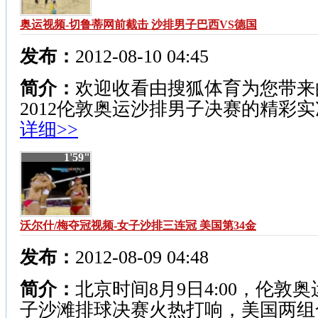
奥运视频-切鲁蒂网前截击 沙排男子巴西VS德国
发布：
2012-08-10 04:45
简介：
欢迎收看由搜狐体育为您带来
2012伦敦奥运沙排男子决赛的精彩
详细>>
1'59"
沃尔什/梅夺冠视频-女子沙排三连冠 美国第34金
发布：
2012-08-09 04:48
简介：
北京时间8月9日4:00，伦敦
子沙滩排球决赛火热打响，美国两组