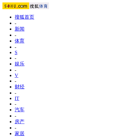
搜狐首页
-
新闻
-
体育
-
S
-
娱乐
-
V
-
财经
-
IT
-
汽车
-
房产
-
家居