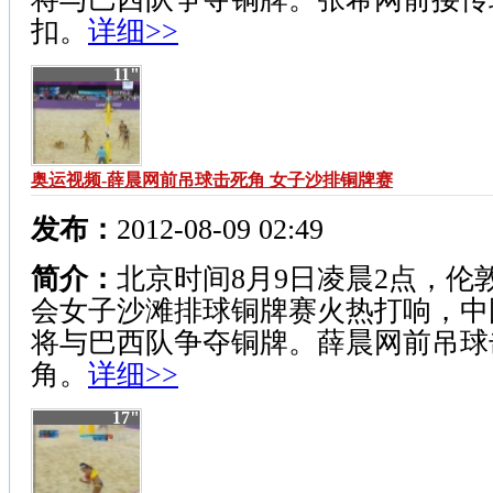
扣。
详细>>
11"
奥运视频-薛晨网前吊球击死角 女子沙排铜牌赛
发布：
2012-08-09 02:49
简介：
北京时间8月9日凌晨2点，伦
会女子沙滩排球铜牌赛火热打响，中
将与巴西队争夺铜牌。薛晨网前吊球
角。
详细>>
17"