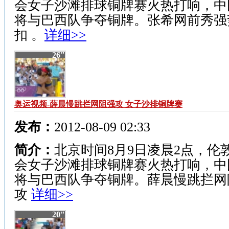
会女子沙滩排球铜牌赛火热打响，中
将与巴西队争夺铜牌。张希网前秀强
扣 。
详细>>
26"
奥运视频-薛晨慢跳拦网阻强攻 女子沙排铜牌赛
发布：
2012-08-09 02:33
简介：
北京时间8月9日凌晨2点，伦
会女子沙滩排球铜牌赛火热打响，中
将与巴西队争夺铜牌。薛晨慢跳拦网
攻
详细>>
20"