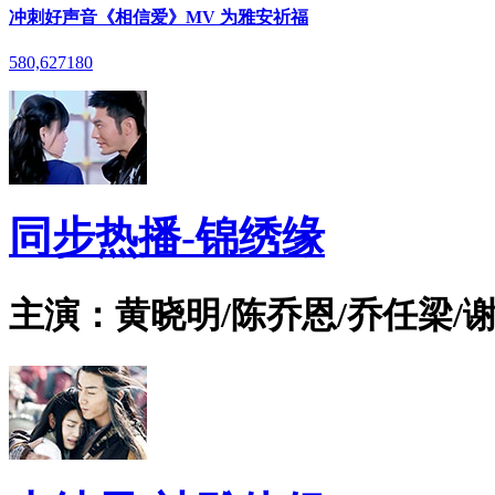
冲刺好声音《相信爱》MV 为雅安祈福
580,627
180
同步热播-锦绣缘
主演：黄晓明/陈乔恩/乔任梁/谢