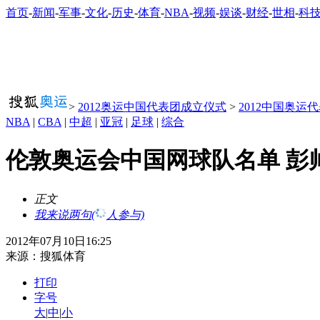
首页
-
新闻
-
军事
-
文化
-
历史
-
体育
-
NBA
-
视频
-
娱谈
-
财经
-
世相
-
科
>
2012奥运中国代表团成立仪式
>
2012中国奥运
NBA
|
CBA
|
中超
|
亚冠
|
足球
|
综合
伦敦奥运会中国网球队名单 彭
正文
我来说两句
(
人参与)
2012年07月10日16:25
来源：
搜狐体育
打印
字号
大
|
中
|
小