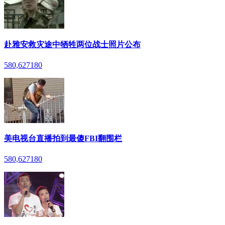
赴雅安救灾途中牺牲两位战士照片公布
580,627
180
美电视台直播拍到最傻FBI翻围栏
580,627
180