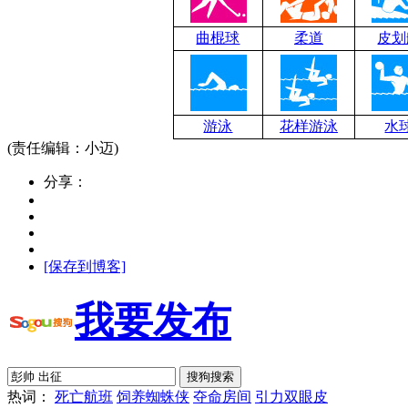
曲棍球
柔道
皮划
游泳
花样游泳
水
(责任编辑：小迈)
分享：
[保存到博客]
我要发布
热词：
死亡航班
饲养蜘蛛侠
夺命房间
引力双眼皮