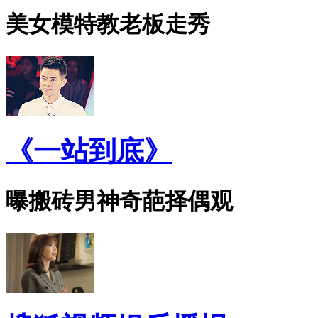
美女模特教老板走秀
《一站到底》
曝搬砖男神奇葩择偶观