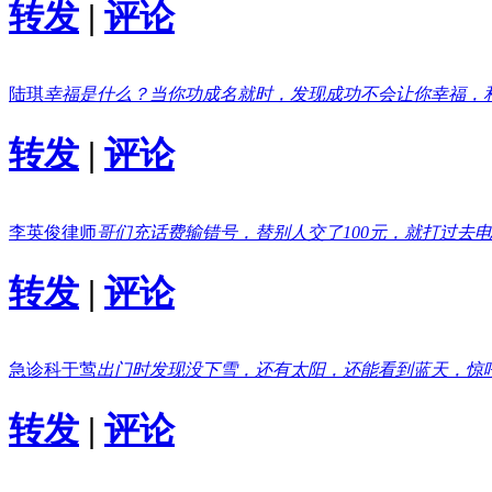
转发
|
评论
陆琪
幸福是什么？当你功成名就时，发现成功不会让你幸福，
转发
|
评论
李英俊律师
哥们充话费输错号，替别人交了100元，就打过去
转发
|
评论
急诊科于莺
出门时发现没下雪，还有太阳，还能看到蓝天，惊
转发
|
评论