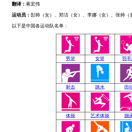
翻译：
蒋宏伟
运动员：
彭帅（女）、郑洁（女）、李娜（女）、张帅（
以下是中国各运动队名单：
男篮
女篮
羽毛
射击
跳水
田
体操
艺术体操
蹦