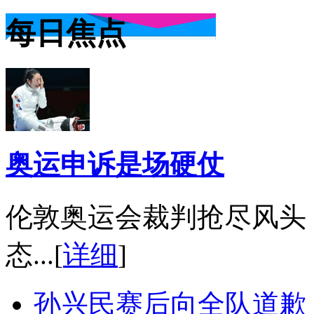
每日焦点
奥运申诉是场硬仗
伦敦奥运会裁判抢尽风头
态...[
详细
]
孙兴民赛后向全队道歉