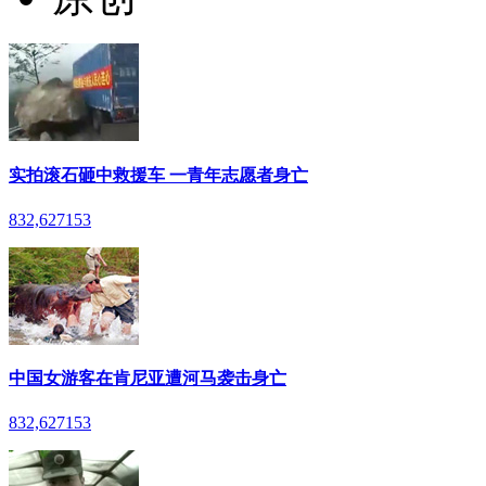
实拍滚石砸中救援车 一青年志愿者身亡
832,627
153
中国女游客在肯尼亚遭河马袭击身亡
832,627
153