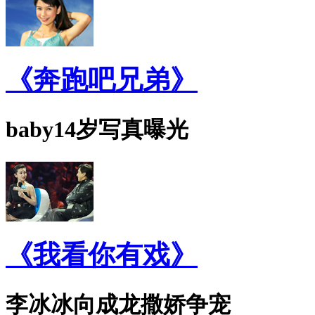
《奔跑吧兄弟》
baby14岁写真曝光
《我看你有戏》
李冰冰向成龙撒娇争宠