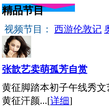
精品节目
视频节目：
西游伦敦记
张歆艺卖萌孤芳自赏
黄征脚踏本初子午线秀文
黄征汗颜...[
详细
]