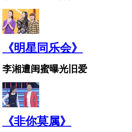
《明星同乐会》
李湘遭闺蜜曝光旧爱
《非你莫属》