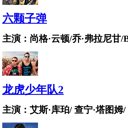
六颗子弹
主演：尚格·云顿/乔·弗拉尼甘/Bian
龙虎少年队2
主演：艾斯·库珀/ 查宁·塔图姆/