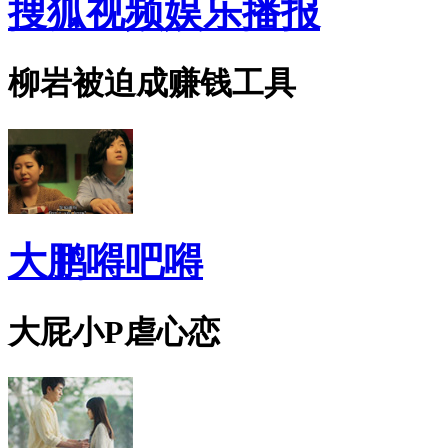
搜狐视频娱乐播报
柳岩被迫成赚钱工具
大鹏嘚吧嘚
大屁小P虐心恋