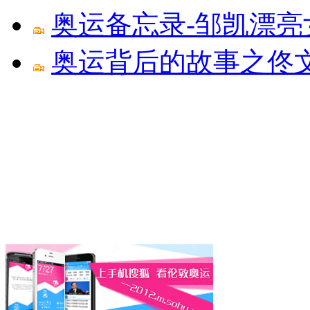
奥运备忘录-邹凯漂亮
奥运背后的故事之佟