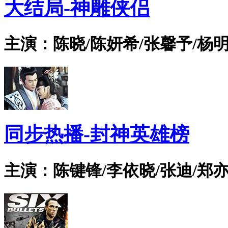
大结局-神雕侠侣
主演：陈晓/陈妍希/张馨予/杨明
同步热播-封神英雄榜
主演：陈键锋/李依晓/张迪/郑亦