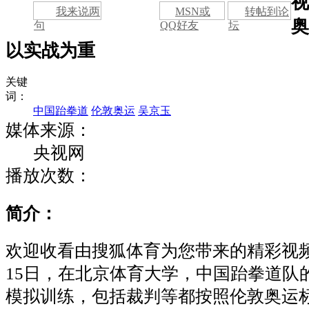
视
我来说两
MSN或
转帖到论
奥
句
QQ好友
坛
以实战为重
关键
词：
中国跆拳道
伦敦奥运
吴京玉
媒体来源：
央视网
播放次数：
简介：
欢迎收看由搜狐体育为您带来的精彩视
15日，在北京体育大学，中国跆拳道队
模拟训练，包括裁判等都按照伦敦奥运