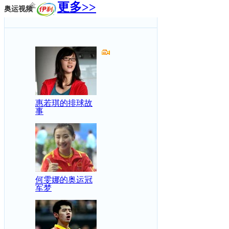
更多>>
金
奥运视频
惠若琪的排球故
事
何雯娜的奥运冠
军梦