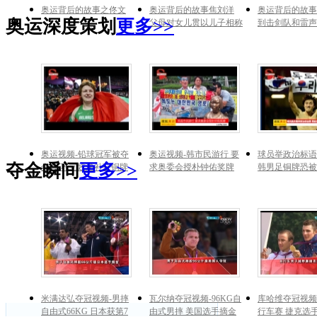
奥运背后的故事之佟文
奥运背后的故事焦刘洋
奥运背后的故事
奥运深度策划
更多>>
父母对女儿贯以儿子相称
到击剑队和雷声
奥运视频-铅球冠军被夺
奥运视频-韩市民游行 要
球员举政治标语
夺金瞬间
更多>>
金牌 巩立姣递补获铜牌
求奥委会授朴钟佑奖牌
韩男足铜牌恐被
米满达弘夺冠视频-男摔
瓦尔纳夺冠视频-96KG自
库哈维夺冠视频
自由式66KG 日本获第7
由式男摔 美国选手摘金
行车赛 捷克选