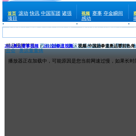
滚动
快讯
中国军团
诸强
赛事
夺金瞬间
首页
视频
项目
感动
金牌英雄
开幕式
前方
评论
花
场外花絮
长视频
热
絮
手机
点
电台
精品视频节目：
西游伦敦记
奥运背后的故事
奥运早新闻
2012奥运赛事视频
>
2012跆拳道视频
> 视频-中国跆拳道奥运赛前热身
云会
奥运董董锵
播放器正在加载中，可能原因是您当前网速过慢，如果长时