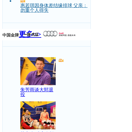
惠若琪因身体差结缘排球 父亲：
勿重个人得失
更多>>
中国金牌
朱芳雨谈大郅退
役