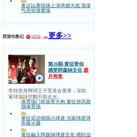
奥运比赛现场上演求婚大戏 浪漫
气息弥漫赛场
更多>>
西游伦敦记
第20期-黄征带你
感受阿森纳文化
观
片有奖
李炜变身网球王子受美女垂青，张歆
艺球场秀空翻不慎走光..
体育场门前放置大炮 黄征游历酋
场体育场
黄征采访德国小球迷 当家球星球
衣最火爆
黄征融入阿森纳球迷文化 挑职业