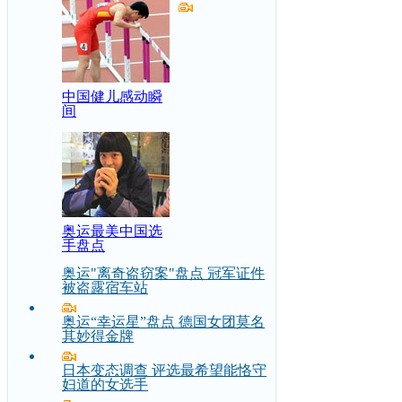
中国健儿感动瞬
间
奥运最美中国选
手盘点
奥运"离奇盗窃案"盘点 冠军证件
被盗露宿车站
奥运“幸运星”盘点 德国女团莫名
其妙得金牌
日本变态调查 评选最希望能恪守
妇道的女选手