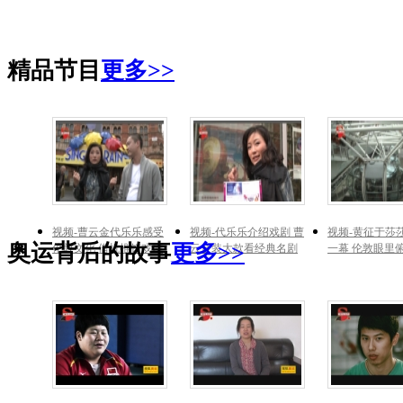
精品节目
更多>>
视频-曹云金代乐乐感受
视频-代乐乐介绍戏剧 曹
视频-黄征于莎
奥运背后的故事
更多>>
伦敦文化 借机推销戏剧
云金装大款看经典名剧
一幕 伦敦眼里