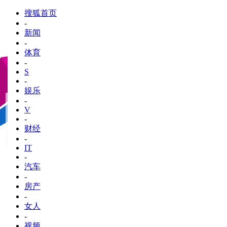
搜狐首页
-
新闻
-
体育
-
S
-
娱乐
-
V
-
财经
-
IT
-
汽车
-
房产
-
女人
-
视频