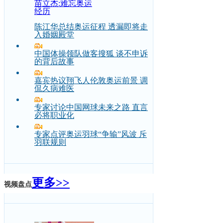
苗立杰:难忘奥运
经历
陈江华总结奥运征程 透漏即将走
入婚姻殿堂
中国体操领队做客搜狐 谈不申诉
的背后故事
嘉宾热议翔飞人伦敦奥运前景 调
侃久病难医
专家讨论中国网球未来之路 直言
必将职业化
专家点评奥运羽球“争输”风波 斥
羽联规则
更多>>
视频盘点