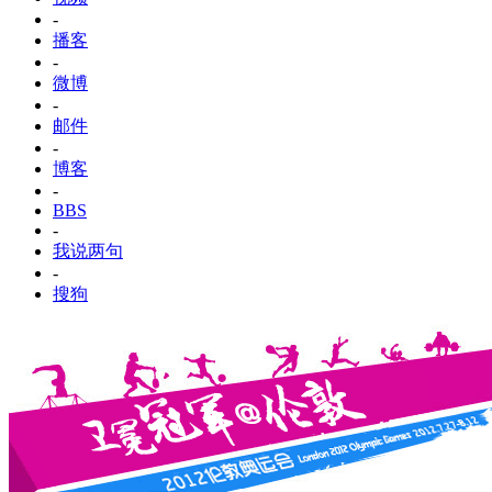
-
播客
-
微博
-
邮件
-
博客
-
BBS
-
我说两句
-
搜狗