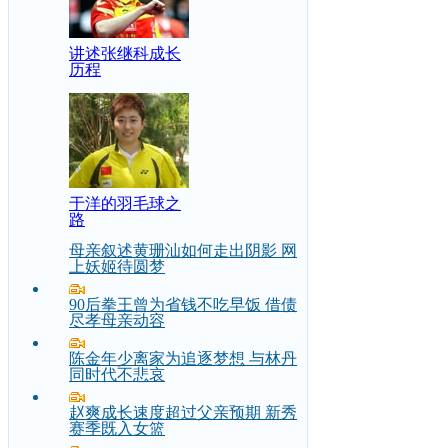
讲述张继科成长
历程
于洋的羽毛球之
路
母亲叙述黄珊汕如何走出阴影 网
上妖姬待圆梦
90后拳王曾为省钱不吃早饭 借债
尽孝母亲动容
陈金年少离家为追逐梦想 与林丹
同时代不悲哀
赵爽成长速度超过父亲预期 新秀
赛季既入女篮