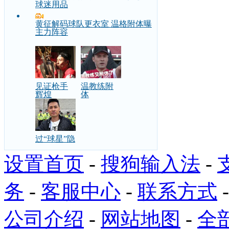
球迷用品
黄征解码球队更衣室 温格附体曝
主力阵容
见证枪手
温教练附
辉煌
体
过“球星”隐
设置首页
-
搜狗输入法
-
务
-
客服中心
-
联系方式
公司介绍
-
网站地图
-
全