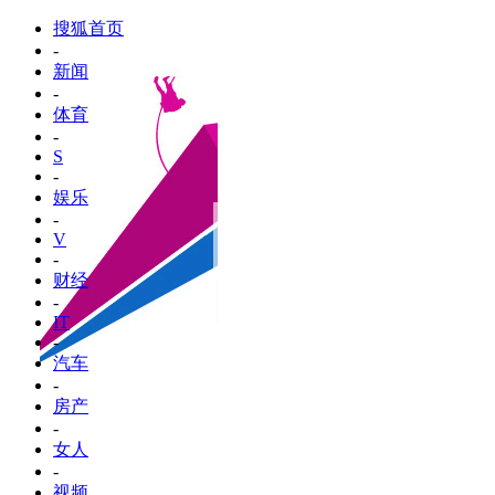
搜狐首页
-
新闻
-
体育
-
S
-
娱乐
-
V
-
财经
-
IT
-
汽车
-
房产
-
女人
-
视频