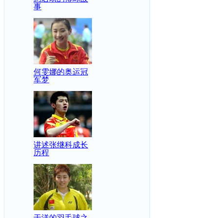
事
何雯娜的奥运冠
军梦
讲述张继科成长
历程
于洋的羽毛球之