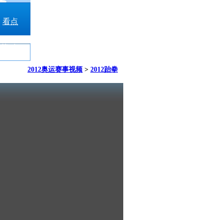
看点
敦范
人
返回搜狐视频
2012奥运赛事视频
>
2012跆拳