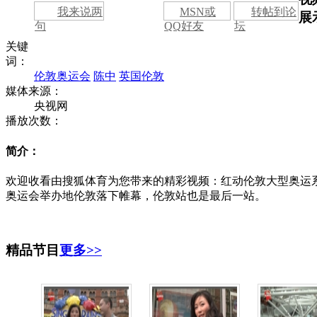
我来说两
MSN或
转帖到论
展
句
QQ好友
坛
关键
词：
伦敦奥运会
陈中
英国伦敦
媒体来源：
央视网
播放次数：
简介：
欢迎收看由搜狐体育为您带来的精彩视频：红动伦敦大型奥运
奥运会举办地伦敦落下帷幕，伦敦站也是最后一站。
精品节目
更多>>