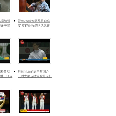
莎最浪漫
视频-搜狐专区品足球盛
俯瞰美景
宴 黄征伦敦酒吧见疯狂
朱俊 初
奥运背后的故事黎国介
睡一张床
儿时太顽皮经常被母亲打