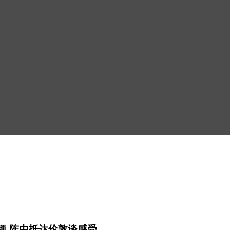
频-陈中抵达伦敦谈感受