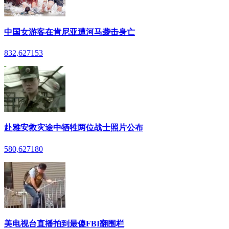
中国女游客在肯尼亚遭河马袭击身亡
832,627
153
赴雅安救灾途中牺牲两位战士照片公布
580,627
180
美电视台直播拍到最傻FBI翻围栏