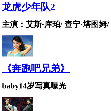
龙虎少年队2
主演：艾斯·库珀/ 查宁·塔图姆/
《奔跑吧兄弟》
baby14岁写真曝光