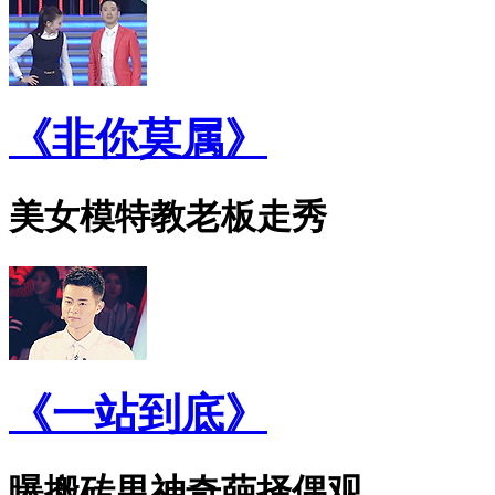
《非你莫属》
美女模特教老板走秀
《一站到底》
曝搬砖男神奇葩择偶观