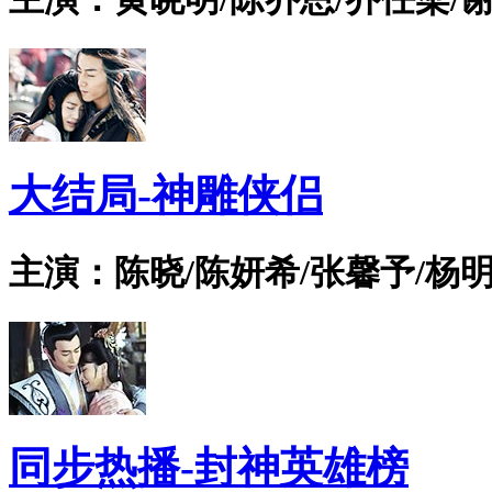
大结局-神雕侠侣
主演：陈晓/陈妍希/张馨予/杨明
同步热播-封神英雄榜