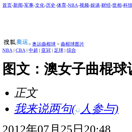
首页
-
新闻
-
军事
-
文化
-
历史
-
体育
-
NBA
-
视频
-
娱谈
-
财经
-
世相
-
科
>
奥运曲棍球
>
曲棍球图片
NBA
|
CBA
|
中超
|
亚冠
|
足球
|
综合
图文：澳女子曲棍球
正文
我来说两句
(
人参与)
2012年07月25日20:48