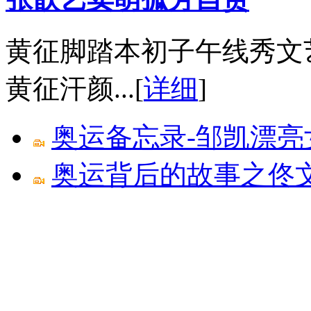
黄征脚踏本初子午线秀文
黄征汗颜...[
详细
]
奥运备忘录-邹凯漂亮
奥运背后的故事之佟