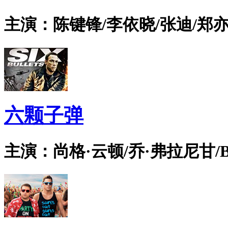
主演：陈键锋/李依晓/张迪/郑亦
六颗子弹
主演：尚格·云顿/乔·弗拉尼甘/Bian