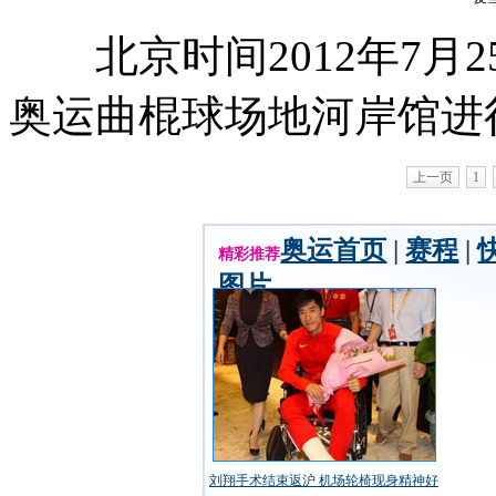
北京时间2012年7月
奥运曲棍球场地河岸馆进
上一页
1
奥运首页
|
赛程
|
精彩推荐
图片
刘翔手术结束返沪 机场轮椅现身精神好