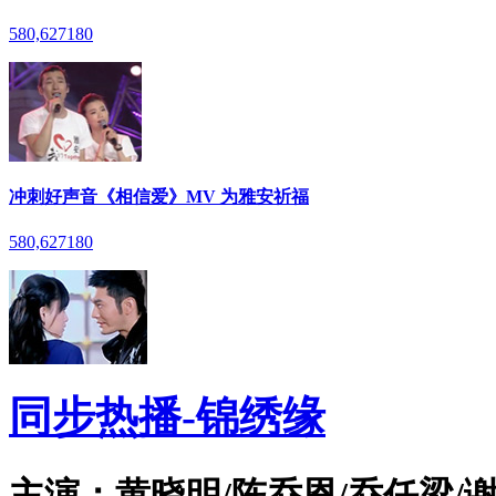
580,627
180
冲刺好声音《相信爱》MV 为雅安祈福
580,627
180
同步热播-锦绣缘
主演：黄晓明/陈乔恩/乔任梁/谢