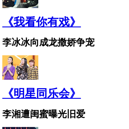
《我看你有戏》
李冰冰向成龙撒娇争宠
《明星同乐会》
李湘遭闺蜜曝光旧爱