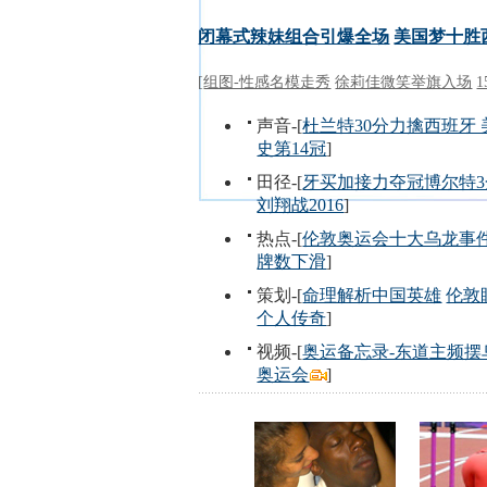
闭幕式辣妹组合引爆全场
美国梦十胜
[
组图-性感名模走秀
徐莉佳微笑举旗入场
声音-[
杜兰特30分力擒西班牙
史第14冠
]
田径-[
牙买加接力夺冠博尔特3
刘翔战2016
]
热点-[
伦敦奥运会十大乌龙事
牌数下滑
]
策划-[
命理解析中国英雄
伦敦
个人传奇
]
视频-[
奥运备忘录-东道主频摆
奥运会
]