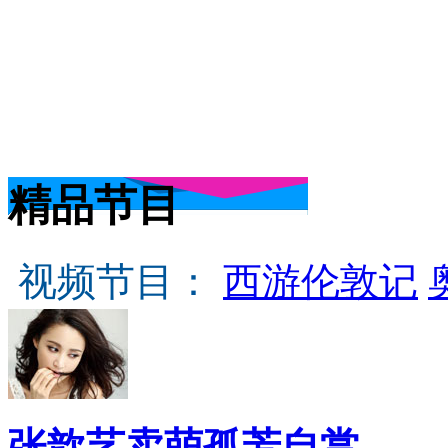
精品节目
视频节目：
西游伦敦记
张歆艺卖萌孤芳自赏