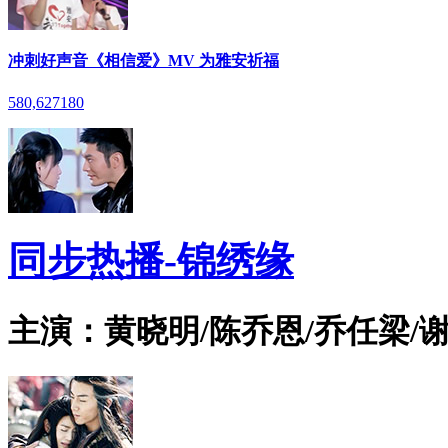
冲刺好声音《相信爱》MV 为雅安祈福
580,627
180
同步热播-锦绣缘
主演：黄晓明/陈乔恩/乔任梁/谢