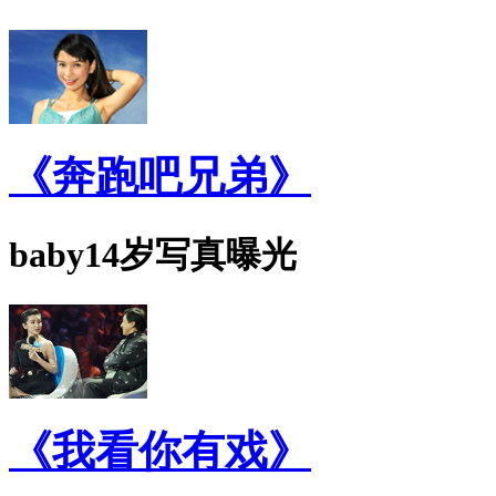
《奔跑吧兄弟》
baby14岁写真曝光
《我看你有戏》