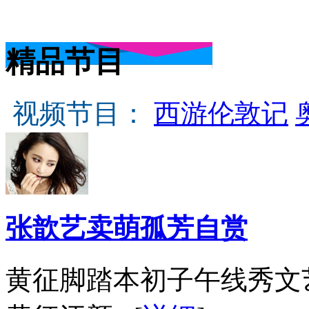
精品节目
视频节目：
西游伦敦记
张歆艺卖萌孤芳自赏
黄征脚踏本初子午线秀文