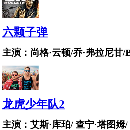
六颗子弹
主演：尚格·云顿/乔·弗拉尼甘/Bian
龙虎少年队2
主演：艾斯·库珀/ 查宁·塔图姆/