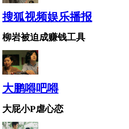
搜狐视频娱乐播报
柳岩被迫成赚钱工具
大鹏嘚吧嘚
大屁小P虐心恋