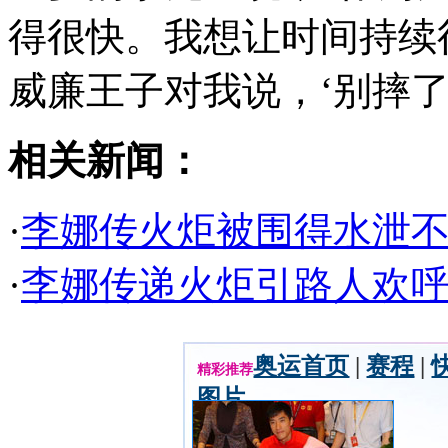
得很快。我想让时间持续
威廉王子对我说，‘别摔了
相关新闻：
·
李娜传火炬被围得水泄不
·
李娜传递火炬引路人欢呼
奥运首页
|
赛程
|
精彩推荐
图片