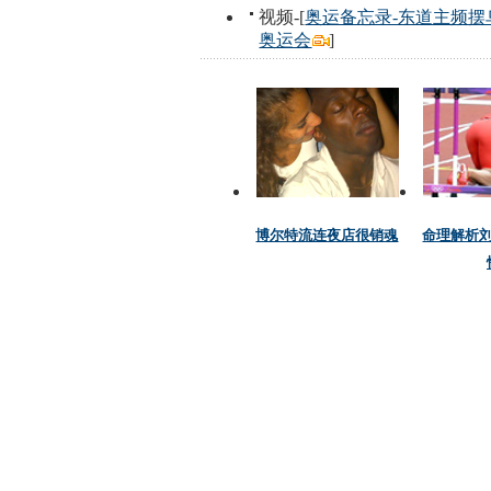
视频-[
奥运备忘录-东道主频摆
奥运会
]
博尔特流连夜店很销魂
命理解析