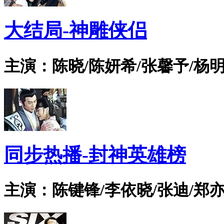
大结局-神雕侠侣
主演：陈晓/陈妍希/张馨予/杨明
同步热播-封神英雄榜
主演：陈键锋/李依晓/张迪/郑亦