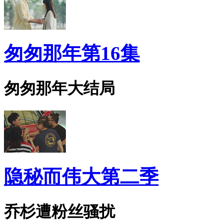
匆匆那年第16集
匆匆那年大结局
隐秘而伟大第二季
乔杉遭粉丝骚扰