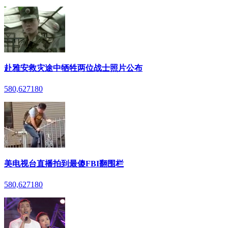
赴雅安救灾途中牺牲两位战士照片公布
580,627
180
美电视台直播拍到最傻FBI翻围栏
580,627
180