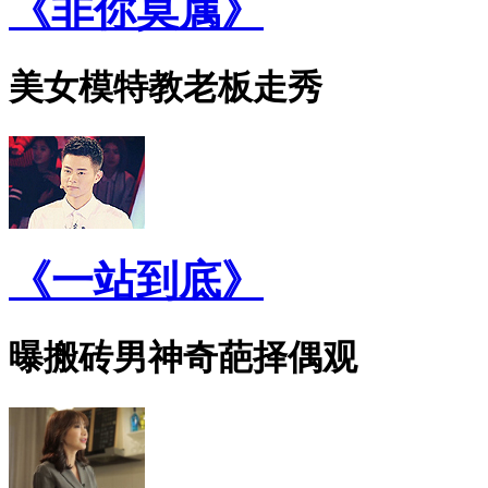
《非你莫属》
美女模特教老板走秀
《一站到底》
曝搬砖男神奇葩择偶观