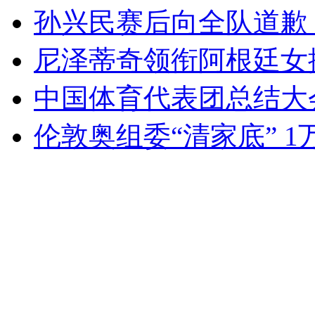
孙兴民赛后向全队道歉
尼泽蒂奇领衔阿根廷女
中国体育代表团总结大
伦敦奥组委“清家底” 1