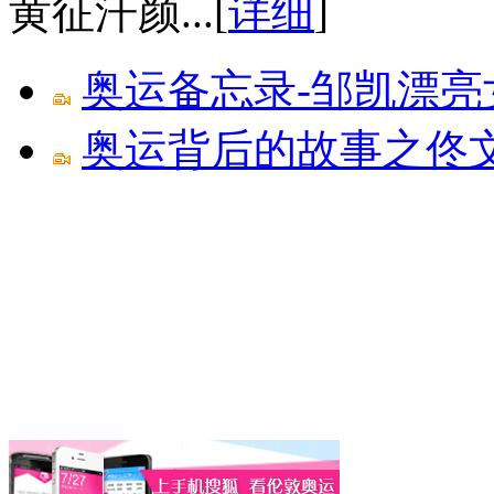
黄征汗颜...[
详细
]
奥运备忘录-邹凯漂亮
奥运背后的故事之佟