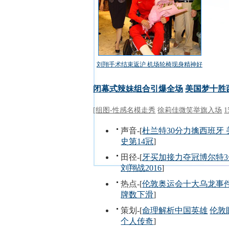
刘翔手术结束返沪 机场轮椅现身精神好
闭幕式辣妹组合引爆全场
美国梦十胜
[
组图-性感名模走秀
徐莉佳微笑举旗入场
声音-[
杜兰特30分力擒西班牙
史第14冠
]
田径-[
牙买加接力夺冠博尔特3
刘翔战2016
]
热点-[
伦敦奥运会十大乌龙事
牌数下滑
]
策划-[
命理解析中国英雄
伦敦
个人传奇
]