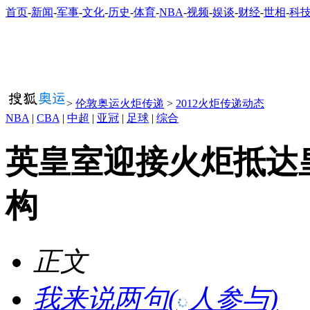
首页
-
新闻
-
军事
-
文化
-
历史
-
体育
-
NBA
-
视频
-
娱谈
-
财经
-
世相
-
科
>
伦敦奥运火炬传递
>
2012火炬传递动态
NBA
|
CBA
|
中超
|
亚冠
|
足球
|
综合
英皇室迎接火炬抵达
构
正文
我来说两句
(
人参与)