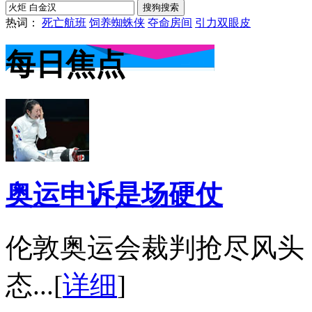
热词：
死亡航班
饲养蜘蛛侠
夺命房间
引力双眼皮
每日焦点
奥运申诉是场硬仗
伦敦奥运会裁判抢尽风头
态...[
详细
]