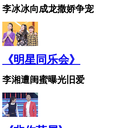
李冰冰向成龙撒娇争宠
《明星同乐会》
李湘遭闺蜜曝光旧爱