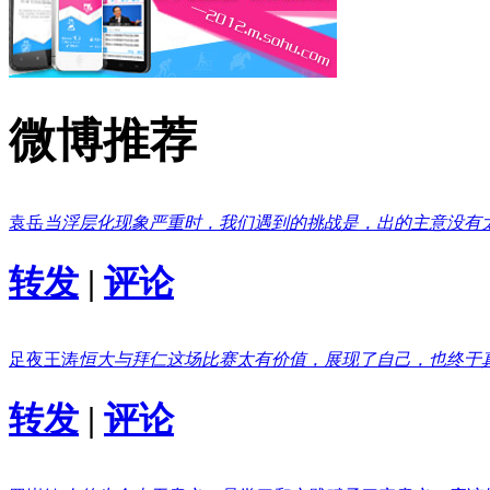
微博推荐
袁岳
当浮层化现象严重时，我们遇到的挑战是，出的主意没有
转发
|
评论
足夜王涛
恒大与拜仁这场比赛太有价值，展现了自己，也终于
转发
|
评论