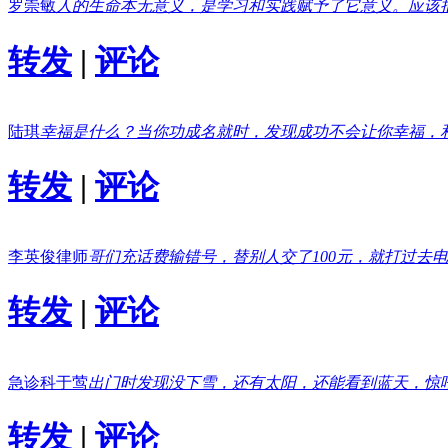
罗崇敏
人的生命本无意义，是学习和实践赋予了它意义。应该
转发
|
评论
陆琪
幸福是什么？当你功成名就时，发现成功不会让你幸福，
转发
|
评论
李英俊律师
哥们充话费输错号，替别人交了100元，就打过去
转发
|
评论
急诊科于莺
出门时发现没下雪，还有太阳，还能看到蓝天，惊
转发
|
评论