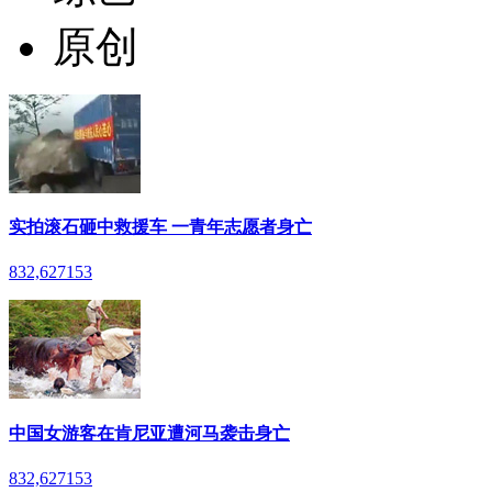
原创
实拍滚石砸中救援车 一青年志愿者身亡
832,627
153
中国女游客在肯尼亚遭河马袭击身亡
832,627
153