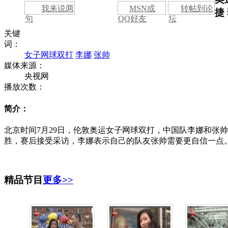
我来说两
MSN或
转帖到论
捷
句
QQ好友
坛
关键
词：
女子网球双打
李娜
张帅
媒体来源：
央视网
播放次数：
简介：
北京时间7月29日，伦敦奥运女子网球双打，中国队李娜和张帅
胜，赛后接受采访，李娜表示自己的队友张帅需要更自信一点
精品节目
更多>>