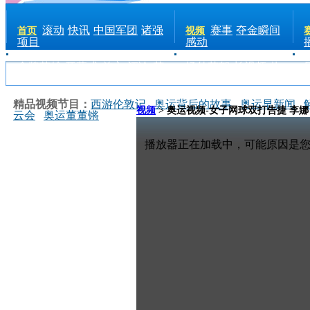
滚动
快讯
中国军团
诸强
赛事
夺金瞬间
首页
视频
项目
感动
金牌英雄
开幕式
前方
评论
花
场外花絮
长视频
热
絮
手机
点
电台
精品视频节目：
西游伦敦记
奥运背后的故事
奥运早新闻
视频
> 奥运视频-女子网球双打告捷 李
云会
奥运董董锵
播放器正在加载中，可能原因是