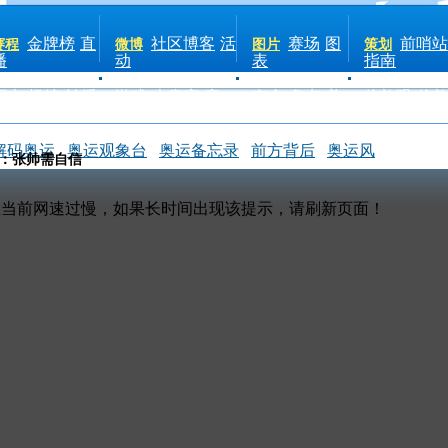
金牌榜
直
社区博客
活
赛场
图
前哨站
赛程
微博
图片
策划
播
动
表
指南
历史
场馆
转播
游戏
大赢家
竞
夺金
盘点
美
伦敦眼
伦
表
猜
女
物
晨报
解码奥运
奥运观象台
奥运备忘录
前方背后
奥运风
娜：张帅需自信
您当前网速过慢，如果长时间出现该提示，请刷新页面！