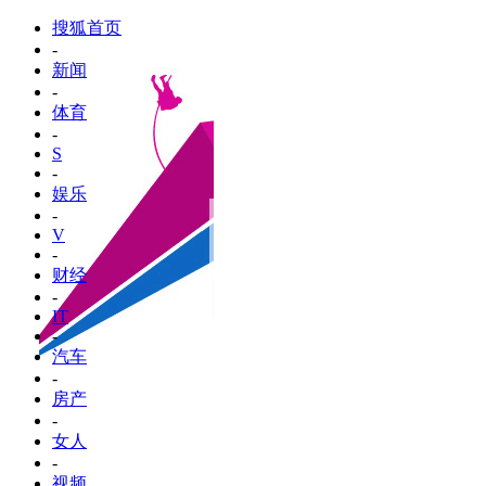
搜狐首页
-
新闻
-
体育
-
S
-
娱乐
-
V
-
财经
-
IT
-
汽车
-
房产
-
女人
-
视频