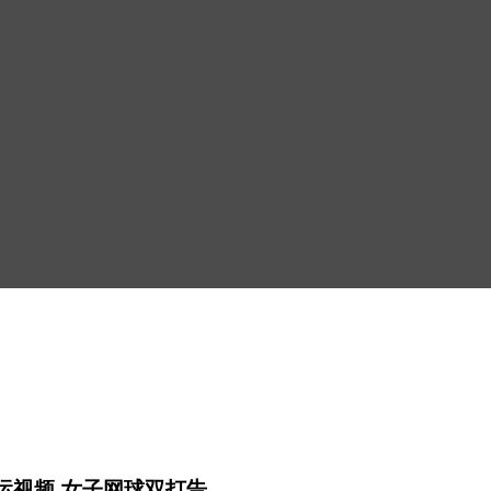
运视频-女子网球双打告