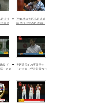
莎最浪漫
视频-搜狐专区品足球盛
俯瞰美景
宴 黄征伦敦酒吧见疯狂
朱俊 初
奥运背后的故事黎国介
睡一张床
儿时太顽皮经常被母亲打