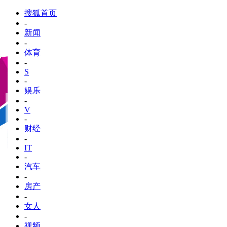
搜狐首页
-
新闻
-
体育
-
S
-
娱乐
-
V
-
财经
-
IT
-
汽车
-
房产
-
女人
-
视频