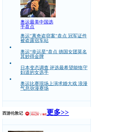
奥运最美中国选
手盘点
奥运"离奇盗窃案"盘点 冠军证件
被盗露宿车站
奥运“幸运星”盘点 德国女团莫名
其妙得金牌
日本变态调查 评选最希望能恪守
妇道的女选手
奥运比赛现场上演求婚大戏 浪漫
气息弥漫赛场
更多>>
西游伦敦记