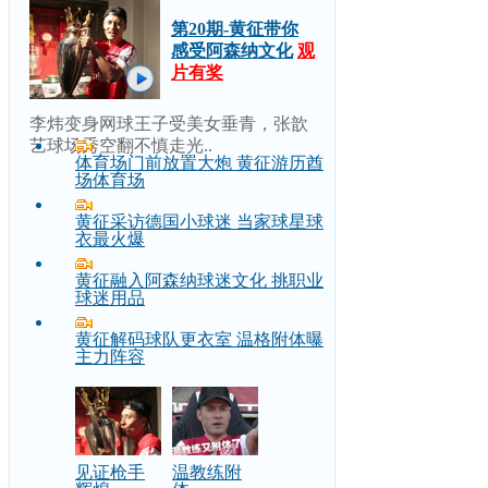
第20期-黄征带你
感受阿森纳文化
观
片有奖
李炜变身网球王子受美女垂青，张歆
艺球场秀空翻不慎走光..
体育场门前放置大炮 黄征游历酋
场体育场
黄征采访德国小球迷 当家球星球
衣最火爆
黄征融入阿森纳球迷文化 挑职业
球迷用品
黄征解码球队更衣室 温格附体曝
主力阵容
见证枪手
温教练附