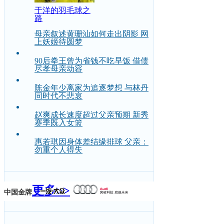
于洋的羽毛球之
路
母亲叙述黄珊汕如何走出阴影 网
上妖姬待圆梦
90后拳王曾为省钱不吃早饭 借债
尽孝母亲动容
陈金年少离家为追逐梦想 与林丹
同时代不悲哀
赵爽成长速度超过父亲预期 新秀
赛季既入女篮
惠若琪因身体差结缘排球 父亲：
勿重个人得失
更多>>
中国金牌