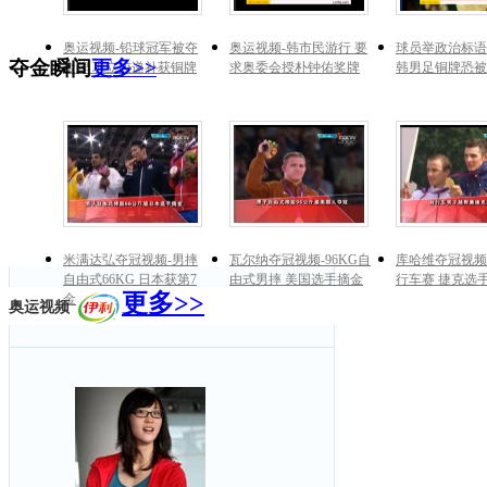
奥运视频-铅球冠军被夺
奥运视频-韩市民游行 要
球员举政治标语
夺金瞬间
更多>>
金牌 巩立姣递补获铜牌
求奥委会授朴钟佑奖牌
韩男足铜牌恐被
米满达弘夺冠视频-男摔
瓦尔纳夺冠视频-96KG自
库哈维夺冠视频
自由式66KG 日本获第7
由式男摔 美国选手摘金
行车赛 捷克选
更多>>
金
奥运视频