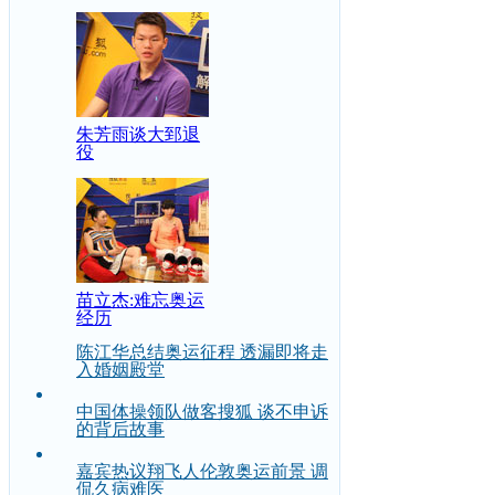
朱芳雨谈大郅退
役
苗立杰:难忘奥运
经历
陈江华总结奥运征程 透漏即将走
入婚姻殿堂
中国体操领队做客搜狐 谈不申诉
的背后故事
嘉宾热议翔飞人伦敦奥运前景 调
侃久病难医