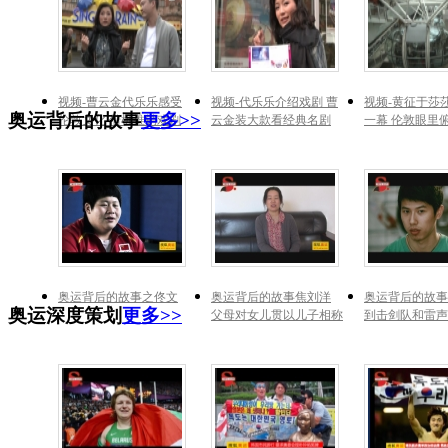
视频-曹云金代乐乐感受
视频-代乐乐介绍戏剧 曹
视频-黄征于莎
奥运背后的故事
更多>>
伦敦文化 借机推销戏剧
云金装大款看经典名剧
一幕 伦敦眼里
奥运背后的故事之佟文
奥运背后的故事焦刘洋
奥运背后的故事
奥运深度策划
更多>>
父母对女儿贯以儿子相称
到击剑队和雷声