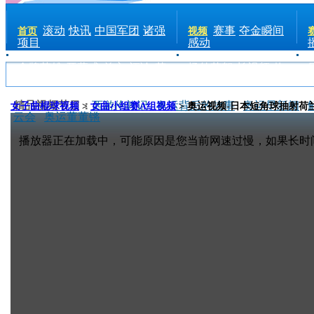
滚动
快讯
中国军团
诸强
赛事
夺金瞬间
首页
视频
项目
感动
金牌英雄
开幕式
前方
评论
花
场外花絮
长视频
热
絮
手机
点
电台
精品视频节目：
西游伦敦记
奥运背后的故事
奥运早新闻
女子曲棍球视频
>
女曲小组赛A组视频
> 奥运视频-日本短角球抽射荷
云会
奥运董董锵
播放器正在加载中，可能原因是您当前网速过慢，如果长时