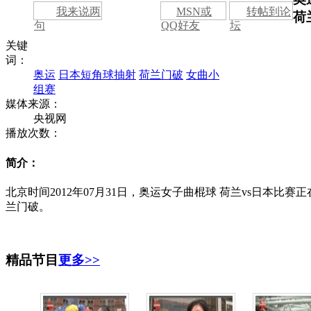
我来说两
MSN或
转帖到论
荷
句
QQ好友
坛
关键
词：
奥运
日本短角球抽射
荷兰门破
女曲小
组赛
媒体来源：
央视网
播放次数：
简介：
北京时间2012年07月31日，奥运女子曲棍球 荷兰vs日本比
兰门破。
精品节目
更多>>