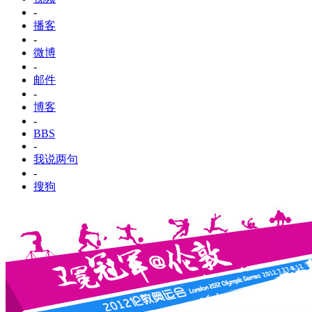
-
播客
-
微博
-
邮件
-
博客
-
BBS
-
我说两句
-
搜狗