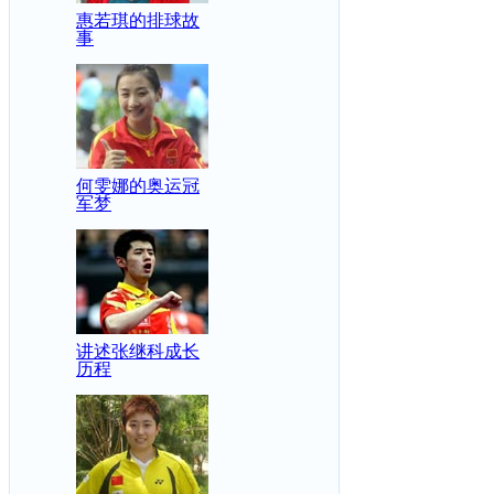
惠若琪的排球故
事
何雯娜的奥运冠
军梦
讲述张继科成长
历程