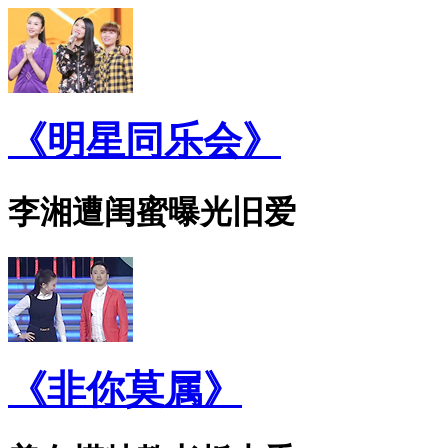
《明星同乐会》
李湘遭闺蜜曝光旧爱
《非你莫属》