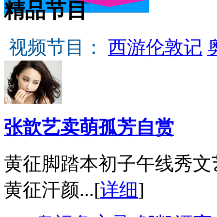
精品节目
视频节目：
西游伦敦记
张歆艺卖萌孤芳自赏
黄征脚踏本初子午线秀文
黄征汗颜...[
详细
]