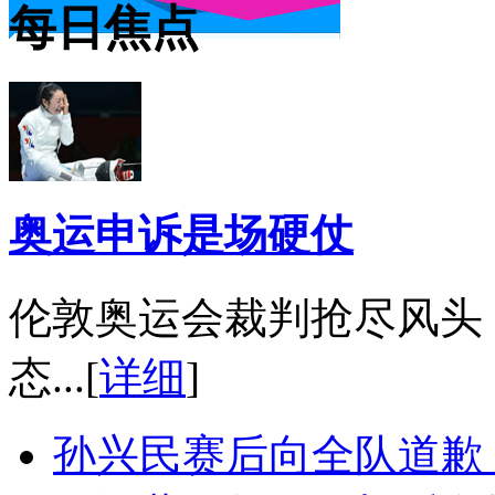
每日焦点
奥运申诉是场硬仗
伦敦奥运会裁判抢尽风头
态...[
详细
]
孙兴民赛后向全队道歉