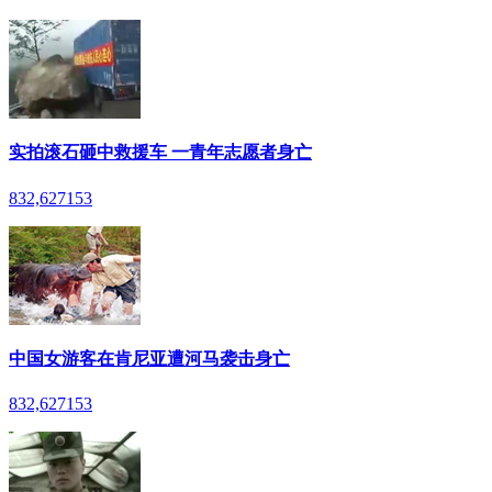
实拍滚石砸中救援车 一青年志愿者身亡
832,627
153
中国女游客在肯尼亚遭河马袭击身亡
832,627
153