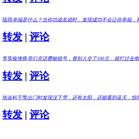
陆琪
幸福是什么？当你功成名就时，发现成功不会让你幸福，
转发
|
评论
李英俊律师
哥们充话费输错号，替别人交了100元，就打过去
转发
|
评论
急诊科于莺
出门时发现没下雪，还有太阳，还能看到蓝天，惊
转发
|
评论