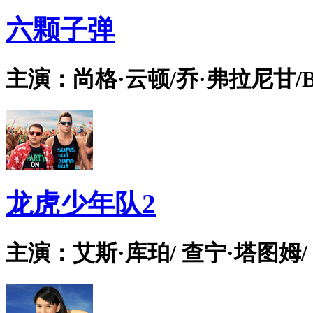
六颗子弹
主演：尚格·云顿/乔·弗拉尼甘/Bian
龙虎少年队2
主演：艾斯·库珀/ 查宁·塔图姆/