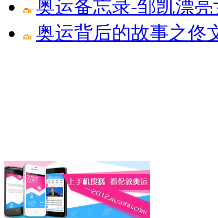
奥运备忘录-邹凯漂亮
奥运背后的故事之佟