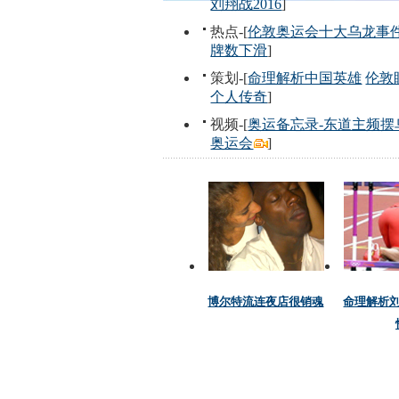
刘翔战2016
]
热点-[
伦敦奥运会十大乌龙事
牌数下滑
]
策划-[
命理解析中国英雄
伦敦
个人传奇
]
视频-[
奥运备忘录-东道主频摆
奥运会
]
博尔特流连夜店很销魂
命理解析