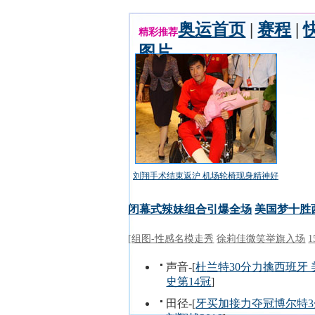
奥运首页
|
赛程
|
精彩推荐
图片
刘翔手术结束返沪 机场轮椅现身精神好
闭幕式辣妹组合引爆全场
美国梦十胜
[
组图-性感名模走秀
徐莉佳微笑举旗入场
声音-[
杜兰特30分力擒西班牙
史第14冠
]
田径-[
牙买加接力夺冠博尔特3