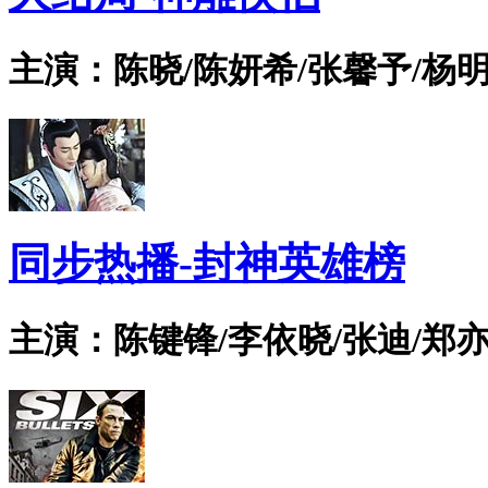
主演：陈晓/陈妍希/张馨予/杨明
同步热播-封神英雄榜
主演：陈键锋/李依晓/张迪/郑亦