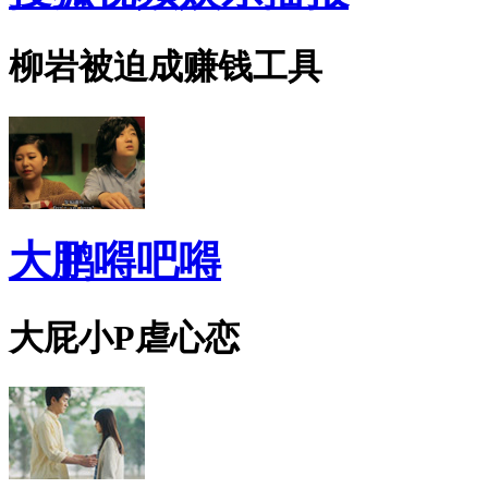
柳岩被迫成赚钱工具
大鹏嘚吧嘚
大屁小P虐心恋