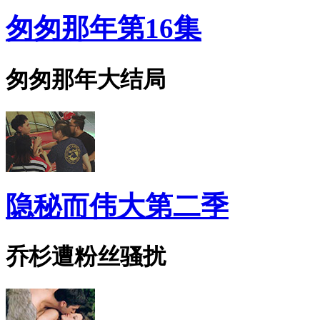
匆匆那年第16集
匆匆那年大结局
隐秘而伟大第二季
乔杉遭粉丝骚扰