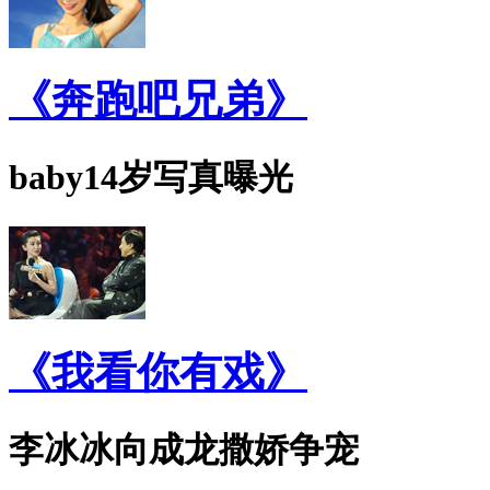
《奔跑吧兄弟》
baby14岁写真曝光
《我看你有戏》
李冰冰向成龙撒娇争宠