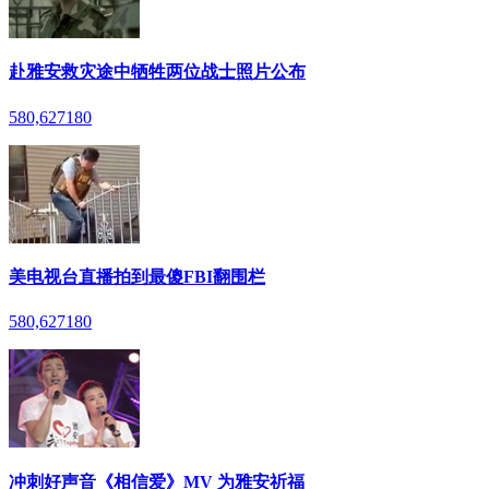
赴雅安救灾途中牺牲两位战士照片公布
580,627
180
美电视台直播拍到最傻FBI翻围栏
580,627
180
冲刺好声音《相信爱》MV 为雅安祈福