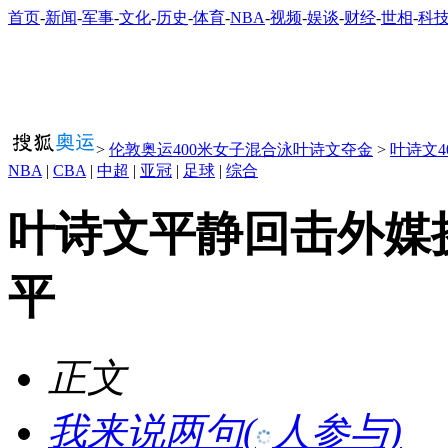
首页
-
新闻
-
军事
-
文化
-
历史
-
体育
-
NBA
-
视频
-
娱谈
-
财经
-
世相
-
科
>
伦敦奥运400米女子混合泳叶诗文夺金
>
叶诗文4
NBA
|
CBA
|
中超
|
亚冠
|
足球
|
综合
叶诗文平静回击外媒
平
正文
我来说两句
(
人参与)