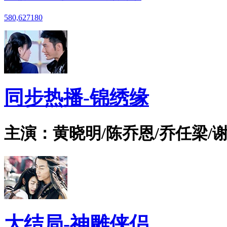
580,627
180
同步热播-锦绣缘
主演：黄晓明/陈乔恩/乔任梁/谢
大结局-神雕侠侣