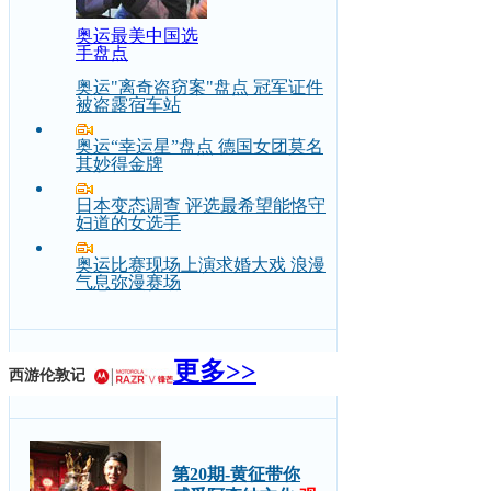
奥运最美中国选
手盘点
奥运"离奇盗窃案"盘点 冠军证件
被盗露宿车站
奥运“幸运星”盘点 德国女团莫名
其妙得金牌
日本变态调查 评选最希望能恪守
妇道的女选手
奥运比赛现场上演求婚大戏 浪漫
气息弥漫赛场
更多>>
西游伦敦记
第20期-黄征带你