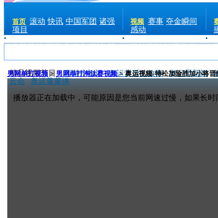
滚动
快讯
中国军团
诸强
赛事
夺金瞬间
首页
视频
项目
感动
金牌英雄
开幕式
前方
评论
花
场外花絮
长视频
热
絮
手机
点
电台
精品视频节目：
西游伦敦记
奥运背后的故事
奥运早新闻
男网单打视频
>
男网单打淘汰赛视频
> 奥运视频-特松加险胜加小将晋
云会
奥运董董锵
播放器正在加载中，可能原因是您当前网速过慢，如果长时