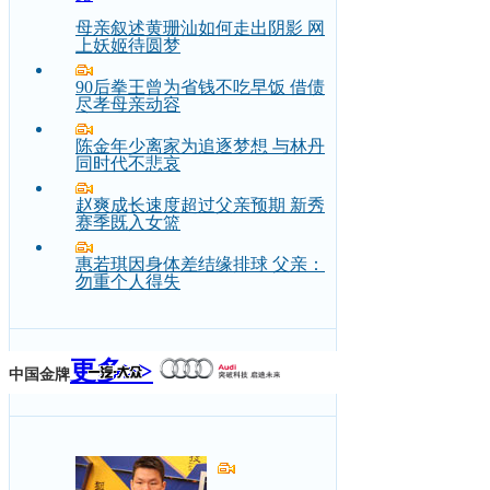
母亲叙述黄珊汕如何走出阴影 网
上妖姬待圆梦
90后拳王曾为省钱不吃早饭 借债
尽孝母亲动容
陈金年少离家为追逐梦想 与林丹
同时代不悲哀
赵爽成长速度超过父亲预期 新秀
赛季既入女篮
惠若琪因身体差结缘排球 父亲：
勿重个人得失
更多>>
中国金牌