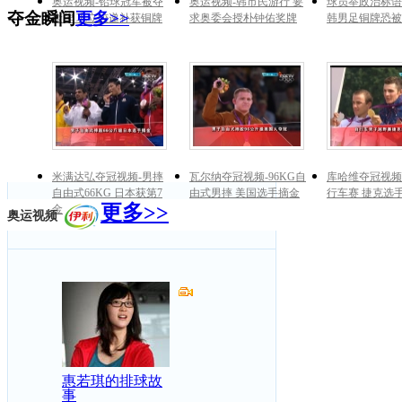
奥运视频-铅球冠军被夺
奥运视频-韩市民游行 要
球员举政治标语
夺金瞬间
更多>>
金牌 巩立姣递补获铜牌
求奥委会授朴钟佑奖牌
韩男足铜牌恐被
米满达弘夺冠视频-男摔
瓦尔纳夺冠视频-96KG自
库哈维夺冠视频
自由式66KG 日本获第7
由式男摔 美国选手摘金
行车赛 捷克选
更多>>
金
奥运视频
惠若琪的排球故
事