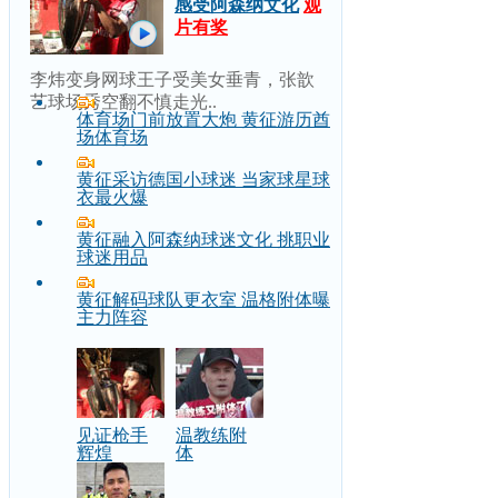
感受阿森纳文化
观
片有奖
李炜变身网球王子受美女垂青，张歆
艺球场秀空翻不慎走光..
体育场门前放置大炮 黄征游历酋
场体育场
黄征采访德国小球迷 当家球星球
衣最火爆
黄征融入阿森纳球迷文化 挑职业
球迷用品
黄征解码球队更衣室 温格附体曝
主力阵容
见证枪手
温教练附
辉煌
体