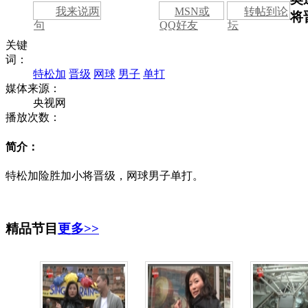
我来说两
MSN或
转帖到论
将
句
QQ好友
坛
关键
词：
特松加
晋级
网球
男子
单打
媒体来源：
央视网
播放次数：
简介：
特松加险胜加小将晋级，网球男子单打。
精品节目
更多>>