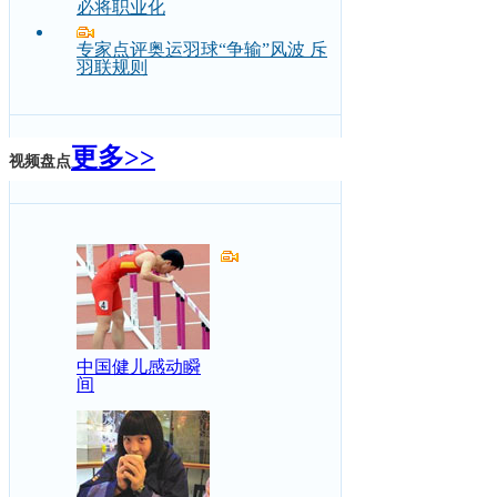
必将职业化
专家点评奥运羽球“争输”风波 斥
羽联规则
更多>>
视频盘点
中国健儿感动瞬
间