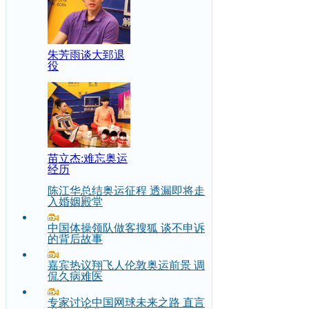
朱芳雨谈大郅退
役
苗立杰:难忘奥运
经历
陈江华总结奥运征程 透漏即将走
入婚姻殿堂
中国体操领队做客搜狐 谈不申诉
的背后故事
嘉宾热议翔飞人伦敦奥运前景 调
侃久病难医
专家讨论中国网球未来之路 直言