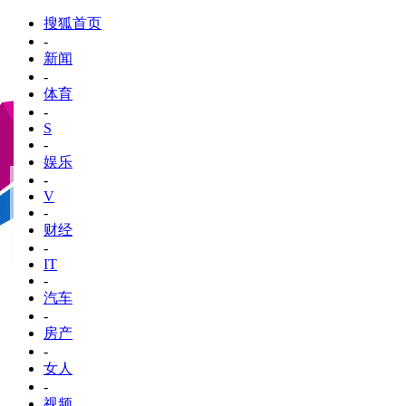
搜狐首页
-
新闻
-
体育
-
S
-
娱乐
-
V
-
财经
-
IT
-
汽车
-
房产
-
女人
-
视频