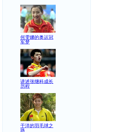
何雯娜的奥运冠
军梦
讲述张继科成长
历程
于洋的羽毛球之
路