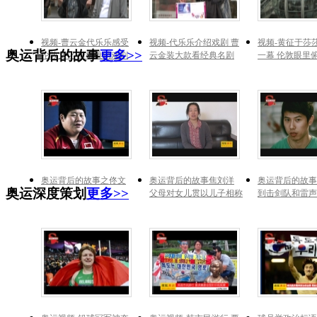
视频-曹云金代乐乐感受
视频-代乐乐介绍戏剧 曹
视频-黄征于莎
奥运背后的故事
更多>>
伦敦文化 借机推销戏剧
云金装大款看经典名剧
一幕 伦敦眼里
奥运背后的故事之佟文
奥运背后的故事焦刘洋
奥运背后的故事
奥运深度策划
更多>>
父母对女儿贯以儿子相称
到击剑队和雷声