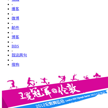
-
播客
-
微博
-
邮件
-
博客
-
BBS
-
我说两句
-
搜狗