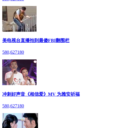
美电视台直播拍到最傻FBI翻围栏
580,627
180
冲刺好声音《相信爱》MV 为雅安祈福
580,627
180