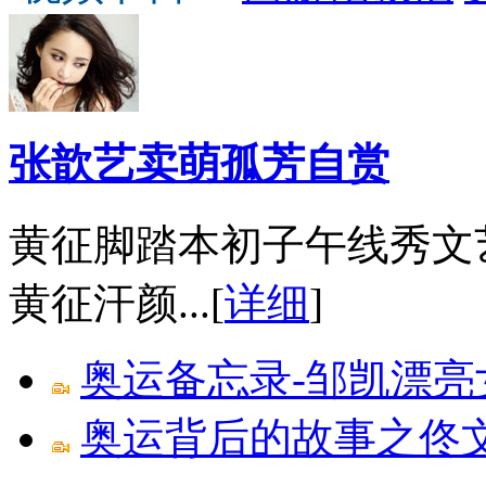
张歆艺卖萌孤芳自赏
黄征脚踏本初子午线秀文
黄征汗颜...[
详细
]
奥运备忘录-邹凯漂亮
奥运背后的故事之佟