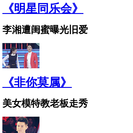
《明星同乐会》
李湘遭闺蜜曝光旧爱
《非你莫属》
美女模特教老板走秀