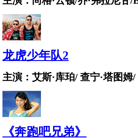
主演：尚格·云顿/乔·弗拉尼甘/Bian
龙虎少年队2
主演：艾斯·库珀/ 查宁·塔图姆/
《奔跑吧兄弟》