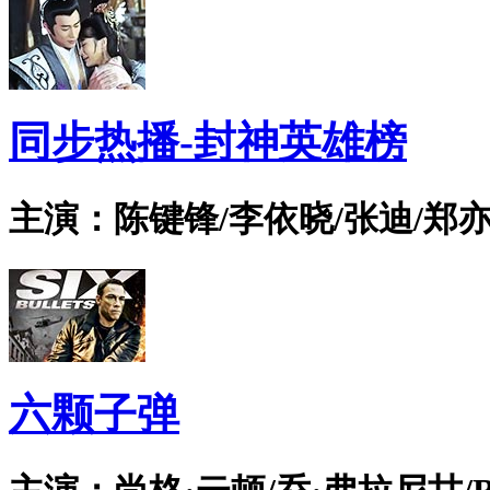
同步热播-封神英雄榜
主演：陈键锋/李依晓/张迪/郑亦
六颗子弹