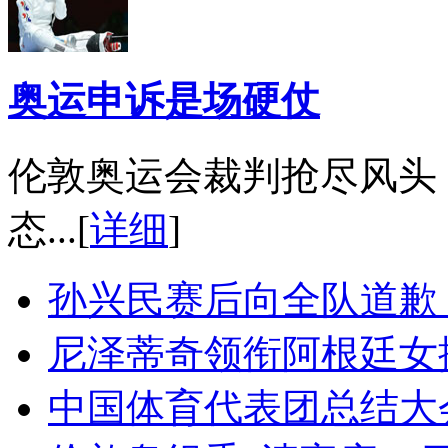
奥运申诉是场硬仗
伦敦奥运会裁判抢尽风头
态...[
详细
]
孙兴民赛后向全队道歉
尼泽蒂奇领衔阿根廷女
中国体育代表团总结大