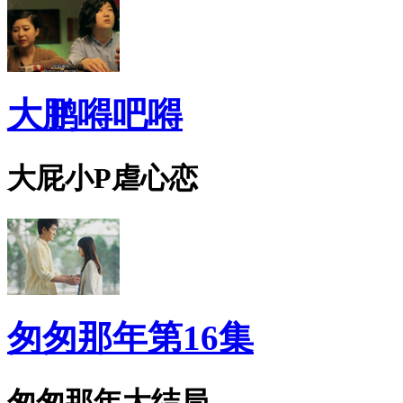
大鹏嘚吧嘚
大屁小P虐心恋
匆匆那年第16集
匆匆那年大结局