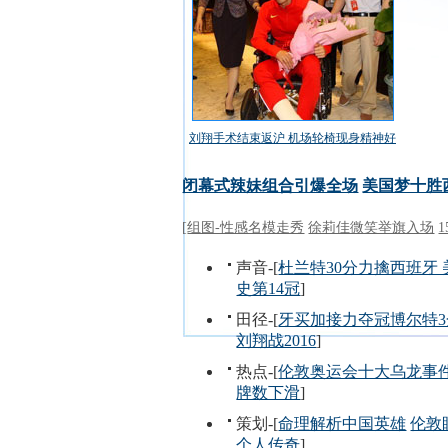
刘翔手术结束返沪 机场轮椅现身精神好
闭幕式辣妹组合引爆全场
美国梦十胜
[
组图-性感名模走秀
徐莉佳微笑举旗入场
声音-[
杜兰特30分力擒西班牙
史第14冠
]
田径-[
牙买加接力夺冠博尔特3
刘翔战2016
]
热点-[
伦敦奥运会十大乌龙事
牌数下滑
]
策划-[
命理解析中国英雄
伦敦
个人传奇
]