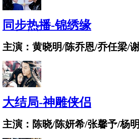
同步热播-锦绣缘
主演：黄晓明/陈乔恩/乔任梁/谢
大结局-神雕侠侣
主演：陈晓/陈妍希/张馨予/杨明