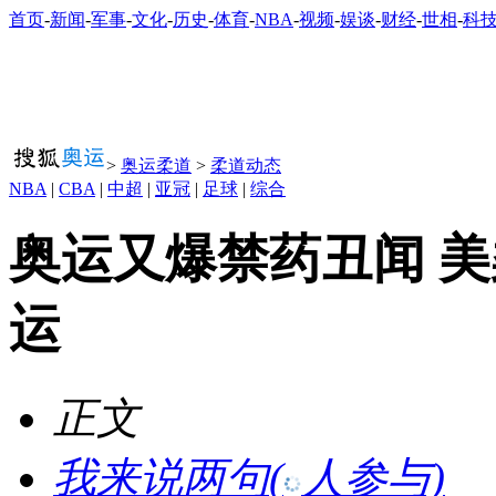
首页
-
新闻
-
军事
-
文化
-
历史
-
体育
-
NBA
-
视频
-
娱谈
-
财经
-
世相
-
科
>
奥运柔道
>
柔道动态
NBA
|
CBA
|
中超
|
亚冠
|
足球
|
综合
奥运又爆禁药丑闻 
运
正文
我来说两句
(
人参与)