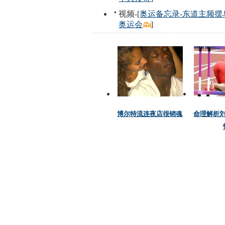
视频-[
奥运备忘录-东道主频摆
奥运会
]
博尔特流连夜店很销魂
命理解析