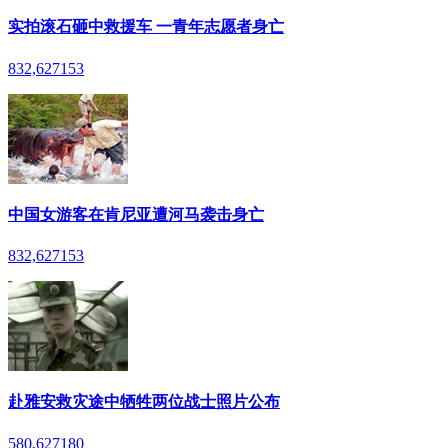
实拍滚石砸中救援车 一青年志愿者身亡
832,627
153
中国女游客在肯尼亚遭河马袭击身亡
832,627
153
赴雅安救灾途中牺牲两位战士照片公布
580,627
180