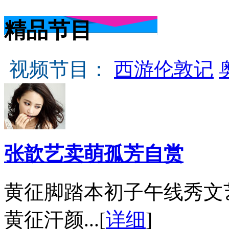
精品节目
视频节目：
西游伦敦记
张歆艺卖萌孤芳自赏
黄征脚踏本初子午线秀文
黄征汗颜...[
详细
]