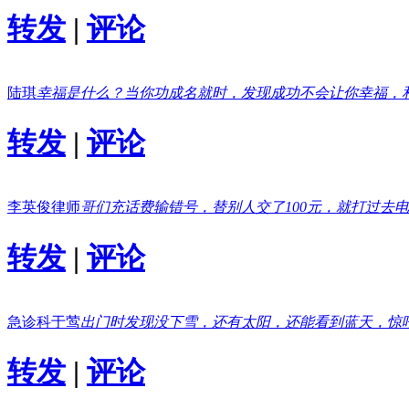
转发
|
评论
陆琪
幸福是什么？当你功成名就时，发现成功不会让你幸福，
转发
|
评论
李英俊律师
哥们充话费输错号，替别人交了100元，就打过去
转发
|
评论
急诊科于莺
出门时发现没下雪，还有太阳，还能看到蓝天，惊
转发
|
评论