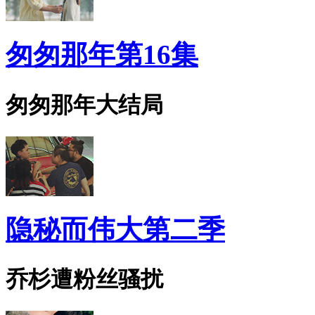
匆匆那年第16集
匆匆那年大结局
隐秘而伟大第二季
乔杉遭粉丝骚扰