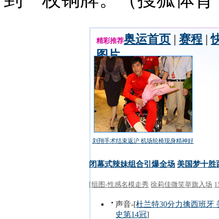
奥运首页
|
赛程
|
精彩推荐
图片
刘翔手术结束返沪 机场轮椅现身精神好
闭幕式辣妹组合引爆全场
美国梦十胜
[
组图-性感名模走秀
徐莉佳微笑举旗入场
声音-[
杜兰特30分力擒西班牙
史第14冠
]