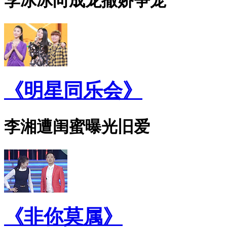
李冰冰向成龙撒娇争宠
《明星同乐会》
李湘遭闺蜜曝光旧爱
《非你莫属》