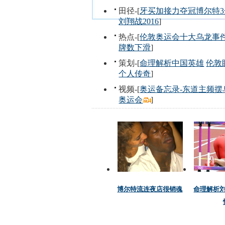
田径-[
牙买加接力夺冠博尔特3
刘翔战2016
]
热点-[
伦敦奥运会十大乌龙事
牌数下滑
]
策划-[
命理解析中国英雄
伦敦
个人传奇
]
视频-[
奥运备忘录-东道主频摆
奥运会
]
博尔特流连夜店很销魂
命理解析