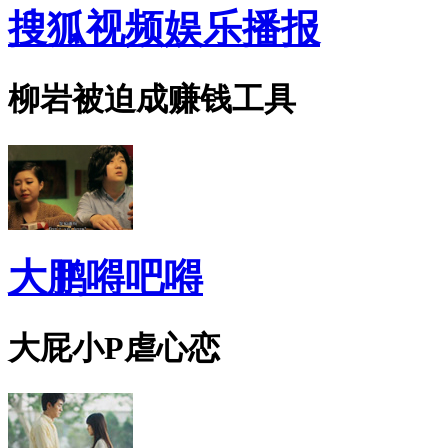
搜狐视频娱乐播报
柳岩被迫成赚钱工具
大鹏嘚吧嘚
大屁小P虐心恋