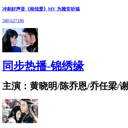
冲刺好声音《相信爱》MV 为雅安祈福
580,627
180
同步热播-锦绣缘
主演：黄晓明/陈乔恩/乔任梁/谢