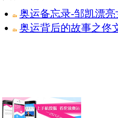
奥运备忘录-邹凯漂亮
奥运背后的故事之佟