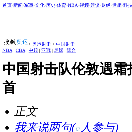
首页
-
新闻
-
军事
-
文化
-
历史
-
体育
-
NBA
-
视频
-
娱谈
-
财经
-
世相
-
科
>
奥运射击
>
中国射击
NBA
|
CBA
|
中超
|
亚冠
|
足球
|
综合
中国射击队伦敦遇霜打
首
正文
我来说两句
(
人参与)