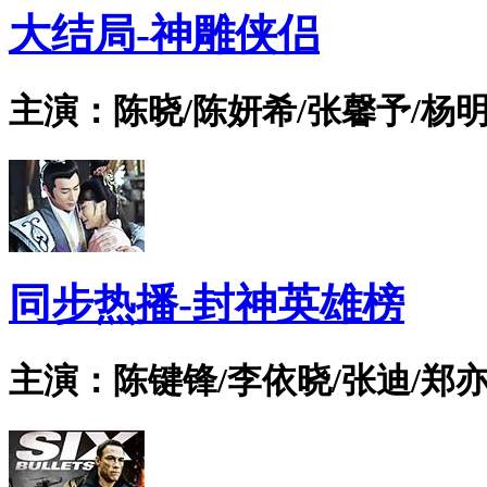
大结局-神雕侠侣
主演：陈晓/陈妍希/张馨予/杨明
同步热播-封神英雄榜
主演：陈键锋/李依晓/张迪/郑亦