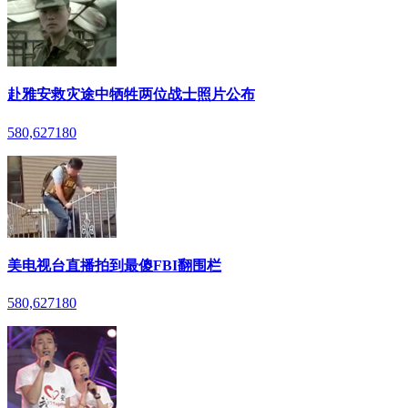
赴雅安救灾途中牺牲两位战士照片公布
580,627
180
美电视台直播拍到最傻FBI翻围栏
580,627
180