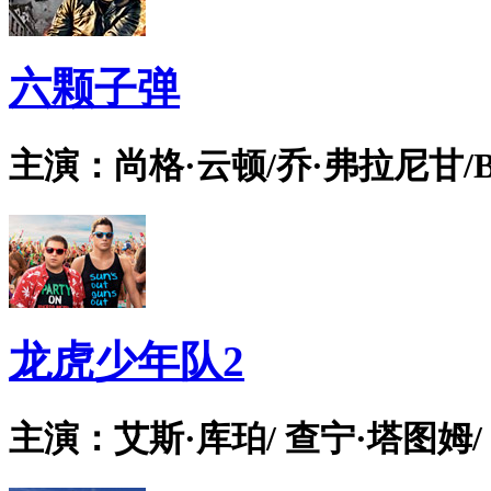
六颗子弹
主演：尚格·云顿/乔·弗拉尼甘/Bian
龙虎少年队2
主演：艾斯·库珀/ 查宁·塔图姆/