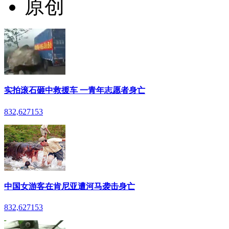
原创
实拍滚石砸中救援车 一青年志愿者身亡
832,627
153
中国女游客在肯尼亚遭河马袭击身亡
832,627
153