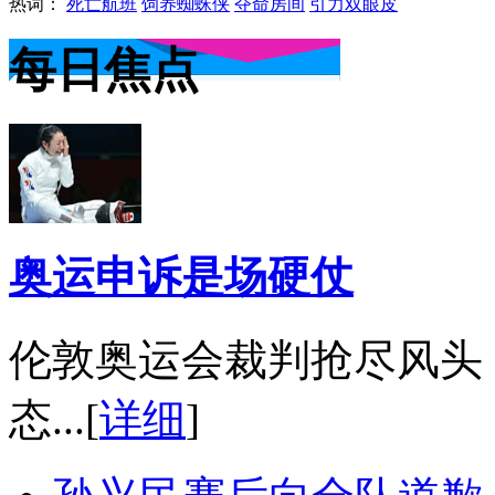
热词：
死亡航班
饲养蜘蛛侠
夺命房间
引力双眼皮
每日焦点
奥运申诉是场硬仗
伦敦奥运会裁判抢尽风头
态...[
详细
]