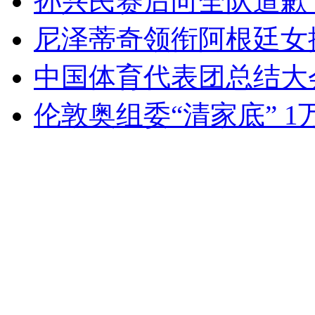
孙兴民赛后向全队道歉
尼泽蒂奇领衔阿根廷女
中国体育代表团总结大
伦敦奥组委“清家底” 1