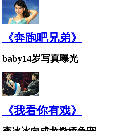
《奔跑吧兄弟》
baby14岁写真曝光
《我看你有戏》