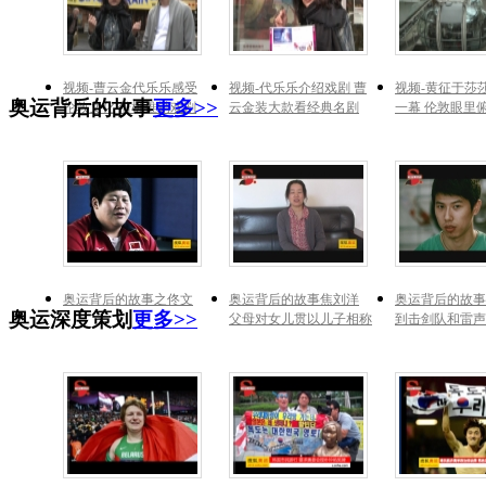
视频-曹云金代乐乐感受
视频-代乐乐介绍戏剧 曹
视频-黄征于莎
奥运背后的故事
更多>>
伦敦文化 借机推销戏剧
云金装大款看经典名剧
一幕 伦敦眼里
奥运背后的故事之佟文
奥运背后的故事焦刘洋
奥运背后的故事
奥运深度策划
更多>>
父母对女儿贯以儿子相称
到击剑队和雷声