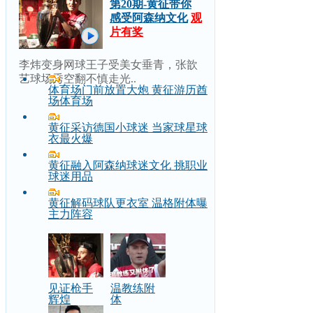
第20期-黄征带你
感受阿森纳文化
观
片有奖
李炜变身网球王子受美女垂青，张歆
艺球场秀空翻不慎走光..
体育场门前放置大炮 黄征游历酋
场体育场
黄征采访德国小球迷 当家球星球
衣最火爆
黄征融入阿森纳球迷文化 挑职业
球迷用品
黄征解码球队更衣室 温格附体曝
主力阵容
见证枪手
温教练附
辉煌
体