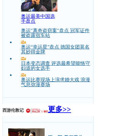
奥运最美中国选
手盘点
奥运"离奇盗窃案"盘点 冠军证件
被盗露宿车站
奥运“幸运星”盘点 德国女团莫名
其妙得金牌
日本变态调查 评选最希望能恪守
妇道的女选手
奥运比赛现场上演求婚大戏 浪漫
气息弥漫赛场
更多>>
西游伦敦记