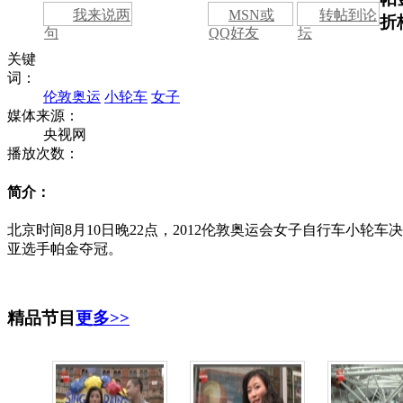
我来说两
MSN或
转帖到论
折
句
QQ好友
坛
关键
词：
伦敦奥运
小轮车
女子
媒体来源：
央视网
播放次数：
简介：
北京时间8月10日晚22点，2012伦敦奥运会女子自行车小轮
亚选手帕金夺冠。
精品节目
更多>>