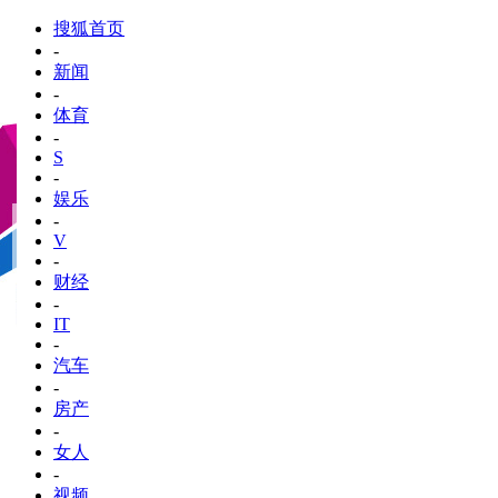
搜狐首页
-
新闻
-
体育
-
S
-
娱乐
-
V
-
财经
-
IT
-
汽车
-
房产
-
女人
-
视频