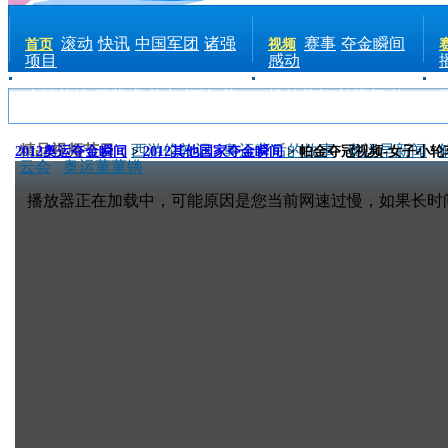
滚动
快讯
中国军团
诸强
赛事
夺金瞬间
首页
视频
项目
感动
金牌英雄
开幕式
前方
评论
花
场外花絮
长视频
热
絮
手机
点
电台
精品视频节目：
西游伦敦记
奥运背后的故事
奥运早新闻
2012奥运夺金瞬间
>
2012其他国家夺金瞬间
> 帕金夺冠视频-女子小
云会
奥运董董锵
播放器正在加载中，可能原因是您当前网速过慢，如果长时