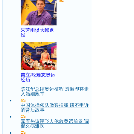
朱芳雨谈大郅退
役
苗立杰:难忘奥运
经历
陈江华总结奥运征程 透漏即将走
入婚姻殿堂
中国体操领队做客搜狐 谈不申诉
的背后故事
嘉宾热议翔飞人伦敦奥运前景 调
侃久病难医