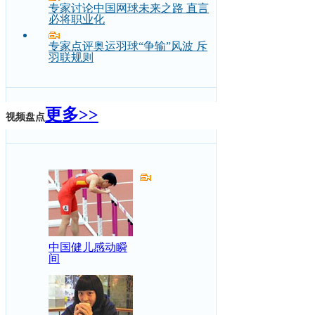
专家讨论中国网球未来之路 直言
必将职业化
专家点评奥运羽球“争输”风波 斥
羽联规则
更多>>
视频盘点
中国健儿感动瞬
间