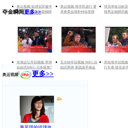
奥运视频-铅球冠军被夺
奥运视频-韩市民游行 要
球员举政治标语
夺金瞬间
更多>>
金牌 巩立姣递补获铜牌
求奥委会授朴钟佑奖牌
韩男足铜牌恐被
米满达弘夺冠视频-男摔
瓦尔纳夺冠视频-96KG自
库哈维夺冠视频
自由式66KG 日本获第7
由式男摔 美国选手摘金
行车赛 捷克选
更多>>
金
奥运视频
惠若琪的排球故