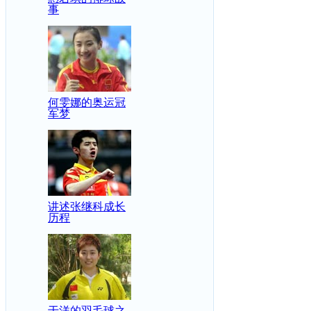
事
何雯娜的奥运冠
军梦
讲述张继科成长
历程
于洋的羽毛球之