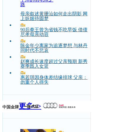
路
母亲叙述黄珊汕如何走出阴影 网
上妖姬待圆梦
90后拳王曾为省钱不吃早饭 借债
尽孝母亲动容
陈金年少离家为追逐梦想 与林丹
同时代不悲哀
赵爽成长速度超过父亲预期 新秀
赛季既入女篮
惠若琪因身体差结缘排球 父亲：
勿重个人得失
更多>>
中国金牌