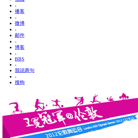
-
播客
-
微博
-
邮件
-
博客
-
BBS
-
我说两句
-
搜狗