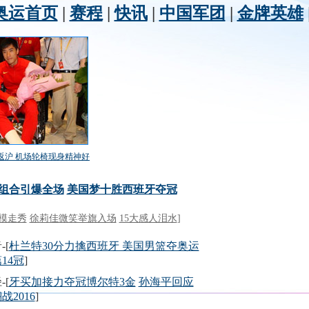
奥运首页
|
赛程
|
快讯
|
中国军团
|
金牌英雄
返沪 机场轮椅现身精神好
组合引爆全场
美国梦十胜西班牙夺冠
模走秀
徐莉佳微笑举旗入场
15大感人泪水
]
-[
杜兰特30分力擒西班牙 美国男篮夺奥运
14冠
]
-[
牙买加接力夺冠博尔特3金
孙海平回应
战2016
]