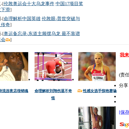
-[
伦敦奥运会十大乌龙事件
中国17项目奖
数下滑
]
-[
命理解析中国英雄
伦敦眼-普世突破与
人传奇
]
-[
奥运备忘录-东道主频摆乌龙 最不靠谱
运会
]
我来
(责任
分享
特流连夜店很销魂
命理解析刘翔伤退不奇
性感女选手惊艳赛场
怪
[保