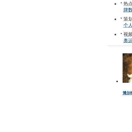
热点
牌
策划
个
视频
奥
博尔