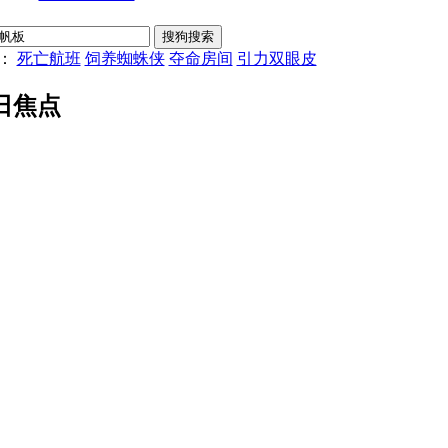
：
死亡航班
饲养蜘蛛侠
夺命房间
引力双眼皮
日焦点