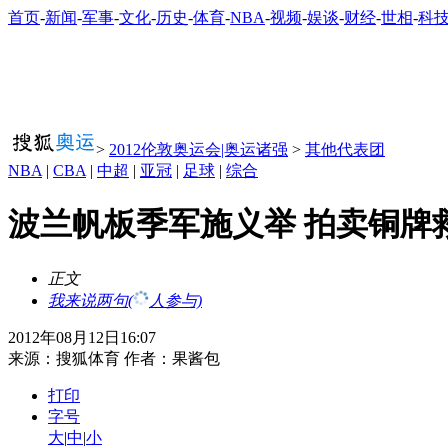
首页
-
新闻
-
军事
-
文化
-
历史
-
体育
-
NBA
-
视频
-
娱谈
-
财经
-
世相
-
科
>
2012伦敦奥运会|奥运诸强
>
其他代表团
NBA
|
CBA
|
中超
|
亚冠
|
足球
|
综合
波兰帆板季军施义举 拍卖铜牌
正文
我来说两句
(
人参与)
2012年08月12日16:07
来源：
搜狐体育
作者：果酱包
打印
字号
大
|
中
|
小