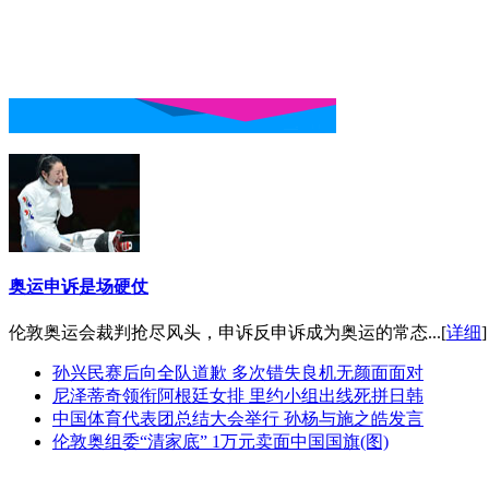
奥运申诉是场硬仗
伦敦奥运会裁判抢尽风头，申诉反申诉成为奥运的常态...[
详细
]
孙兴民赛后向全队道歉 多次错失良机无颜面面对
尼泽蒂奇领衔阿根廷女排 里约小组出线死拼日韩
中国体育代表团总结大会举行 孙杨与施之皓发言
伦敦奥组委“清家底” 1万元卖面中国国旗(图)