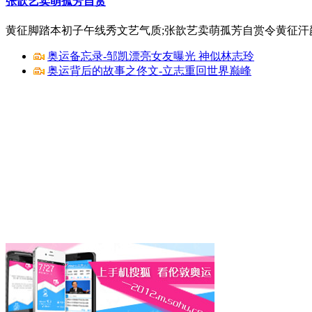
张歆艺卖萌孤芳自赏
黄征脚踏本初子午线秀文艺气质;张歆艺卖萌孤芳自赏令黄征汗颜.
奥运备忘录-邹凯漂亮女友曝光 神似林志玲
奥运背后的故事之佟文-立志重回世界巅峰