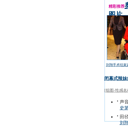
精彩推荐
图片
刘翔手术结束
闭幕式辣妹
[
组图-性感名
声音
史第
田径
刘翔