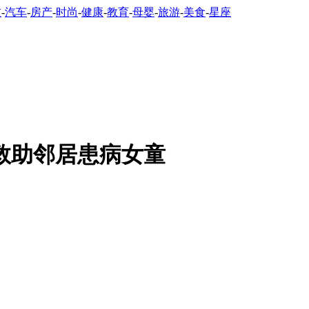
技
-
汽车
-
房产
-
时尚
-
健康
-
教育
-
母婴
-
旅游
-
美食
-
星座
救助邻居患病女童