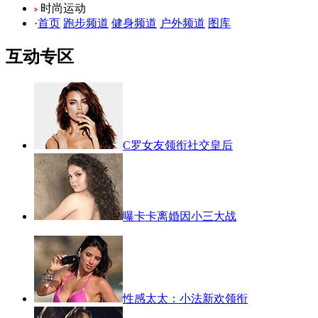
时尚运动
·
首页
跑步频道
健身频道
户外频道
图库
互动专区
C罗女友领衔社交皇后
曝卡卡离婚因小三大战
性感太太：小法新欢领衔