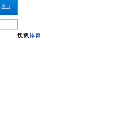
看点
敦范
人