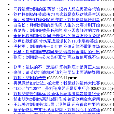
·
同行最懂刘翔的痛 蔡赟：没有人想在奥运会想输
(08/08 
·
刘翔摔倒杨钰莹感伤 坦言这就是赛场这就是生活
(08/08 
·
这四载梦想破碎众叹息 美联：刘翔仍是体坛明星
(08/08 
·
白岩松：绊倒刘翔的是伤病 人生的比赛才刚开始
(08/08 
·
肖复兴：刘翔失败是必然的 商业因素倾注的过多
(08/08 
·
全球热议刘翔伤退 同行最懂他的痛网友冷眼旁观
(08/08 
·
刘翔伤我们痛 带伤完成最漫长的110米堪称英雄
(08/08 06
·
冯树勇：刘翔的伤一直存在 不确定能否重返赛场
(08/08 
·
孙杨：对刘翔痛苦感同身受 请看到金牌后的付出
(08/08 
·
张庆：刘翔需与公众良好互动 商业价值可保不失
(08/08 
·
赵黑：最快的不一定最好 坚持到底才是真正人生
(08/08 
·
张健：请英雄坦诚相对 请刘翔团队出面消解疑团
(08/08 
·
刘翔：悲剧的传奇
(08/08 03:11)
★★
·
再见竟然如此难过 崔永元：我见过的最伟大比赛
(08/08 
·
“1356”与“1287”：是刘翔魔咒还是历史巧合
(08/07 23:55)
·
刘翔悲情告别奥运 刷新体育赛事微博发送量纪录
(08/07 
·
邹市明为刘翔伤离别感到伤感 铭记刘翔金色瞬间
(08/07 
·
王菲关注刘翔摔倒出局：没关系 还有很多栏要跨
(08/07 
·
章子怡撒贝宁齐送祝福 郎朗：刘翔我心中的英雄
(08/07 