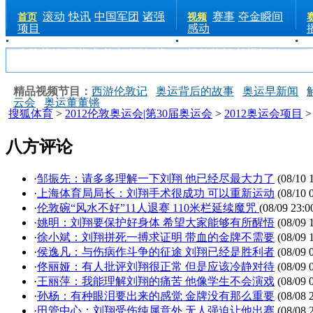
滚动
快讯
中国军团
诸强
赛事
夺金瞬间
首页
视频
项目
感动
金牌英雄
开幕式
前方
评论
花
场外花絮
长视频
热
絮
手机
点
电台
精品视频节目：
西游伦敦记
奥运背后的故事
奥运早新闻
云会
奥运董董锵
搜狐体育
>
2012伦敦奥运会|第30届奥运会
>
2012奥运会项目
八方评论
·
邹振先：请多多理解一下刘翔 他已经尽最大力了
(08/10 
·
上海体育局局长：刘翔手术很成功 可以重新运动
(08/10 
·
伦敦碗“风水不好”11人退赛 110米栏延续魔咒
(08/09 23:0
·
姚明：刘翔要保护好身体 希望大家能够有所醒悟
(08/09 
·
徐小斌：刘翔拼死一搏求证明 带血的金牌不需要
(08/09 
·
侯逸凡：与伤病作斗争的征途 刘翔已经是胜利者
(08/09 
·
佟丽娅：有人批评刘翔很正常 但是应该冷静对待
(08/09 
·
王丽萍：我能理解刘翔的痛苦 他像学生不会演戏
(08/09 
·
孙杨：有种眼泪要出来的感觉 金牌没有那么重要
(08/08 
·
田管中心：刘翔受伤纯属意外 无人强迫让他出赛
(08/08 