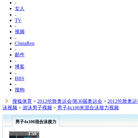
-
女人
-
TV
-
视频
-
ChinaRen
-
邮件
-
博客
-
BBS
-
搜狗
搜狐体育
>
2012伦敦奥运会|第30届奥运会
>
2012伦敦奥
泳视频
>
游泳男子视频
>
男子4x100米混合泳接力视频
男子4x100混合泳接力
3'59"