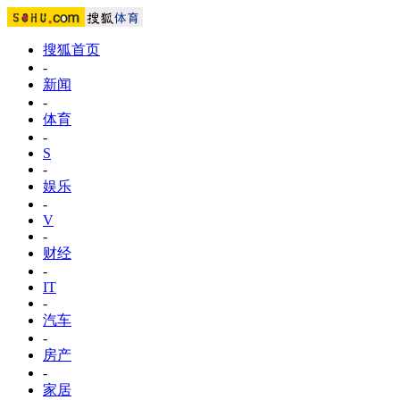
搜狐首页
-
新闻
-
体育
-
S
-
娱乐
-
V
-
财经
-
IT
-
汽车
-
房产
-
家居