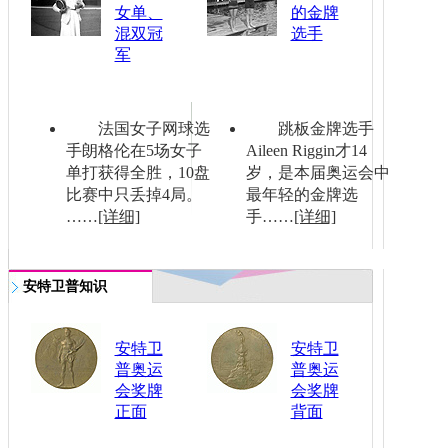
女单、
的金牌
混双冠
选手
军
法国女子网球选
跳板金牌选手
手朗格伦在5场女子
Aileen Riggin才14
单打获得全胜，10盘
岁，是本届奥运会中
比赛中只丢掉4局。
最年轻的金牌选
……
[详细]
手……
[详细]
安特卫普知识
安特卫
安特卫
普奥运
普奥运
会奖牌
会奖牌
正面
背面