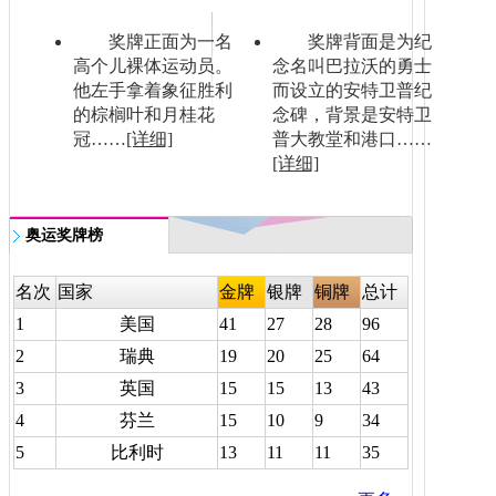
奖牌正面为一名
奖牌背面是为纪
高个儿裸体运动员。
念名叫巴拉沃的勇士
他左手拿着象征胜利
而设立的安特卫普纪
的棕榈叶和月桂花
念碑，背景是安特卫
冠……
[详细]
普大教堂和港口……
[详细]
奥运奖牌榜
名次
国家
金牌
银牌
铜牌
总计
1
美国
41
27
28
96
2
瑞典
19
20
25
64
3
英国
15
15
13
43
4
芬兰
15
10
9
34
5
比利时
13
11
11
35