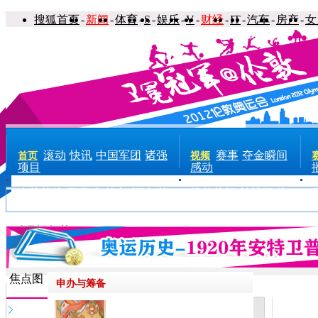
搜狐首页
-
新闻
-
体育
-
S
-
娱乐
-
V
-
财经
-
IT
-
汽车
-
房产
-
女
滚动
快讯
中国军团
诸强
赛事
夺金瞬间
首页
视频
项目
感动
金牌英雄
开幕式
前方
评论
花
场外花絮
长视频
热
絮
手机
点
电台
精品视频节目：
西游伦敦记
奥运背后的故事
奥运早新闻
云会
奥运董董锵
焦点图
申办与筹备