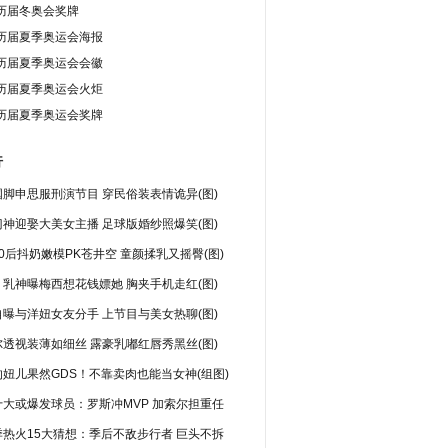
历届冬奥会奖牌
历届夏季奥运会海报
历届夏季奥运会会徽
历届夏季奥运会火炬
历届夏季奥运会奖牌
行
脚申思服刑演节目 穿民俗装表情诡异(图)
神迎娶大美女主播 足球版婚纱照爆笑(图)
0后抖奶嫩模PK苍井空 童颜揉乳又摇臀(图)
乳神曝梅西想花钱嫖她 胸夹手机走红(图)
曝与洋妞女友分手 上节目与美女热聊(图)
透视装薄如细丝 露豪乳嘟红唇秀黑丝(图)
妞儿果然GDS！不靠卖肉也能当女神(组图)
十大或爆发球员：罗斯冲MVP 加索尔担重任
季热火15大猜想：季后不敌步行者 巨头不拆