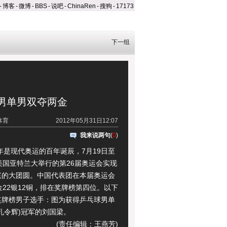
-
博客
-
微博
-
BBS
-
说吧
-
ChinaRen
-
搜狗
-
17173
下一组
男单男双夺两金
体育
2012年05月31日12:07
我来说两句
(
0
)
是现代奥运的百年诞辰，7月19日至
美国亚特兰大举行的第26届奥运会实现
庭的大团圆。中国代表团在本届奥运会
金22银12铜，排在奖牌榜第四位。以下
奖牌榜男子选手：图为获得乒乓球男单
孔令辉)冠军的刘国梁。
(责任编辑：王燕芳)