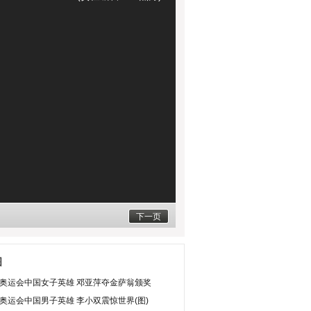
下一页
图
2年奥运会中国女子英雄 邓亚萍夺金萨翁颁奖
年奥运会中国男子英雄 李小双震惊世界(图)