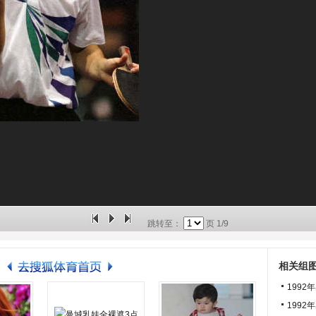
跳转至：
页
1/9
相关组
199
1992