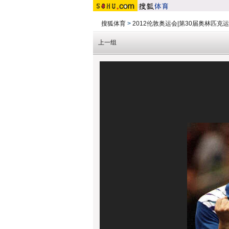
搜狐体育
>
2012伦敦奥运会|第30届奥林匹克
上一组