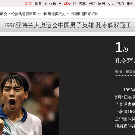
新闻
-
体育
-
S
-
娱乐
-
V
-
财经
-
IT
-
汽车
-
房产
-
家居
-
女人
-
视频
-
邮件
运动会
>
伦敦奥运资料库
>
中国奥运征战史
>
中国奥运回顾资料
1996亚特兰大奥运会中国男子英雄 孔令辉双冠王
1
/9
孔令辉
来源：搜狐
1996年
8月4日在
了奥运家
上获得16
是中国队
和男双(与