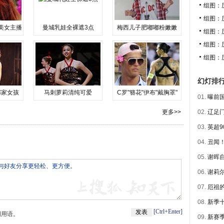
组图：
组图：
美女主播
曼城乳娃全裸遮3点
梅西儿子肥嘟嘟粉嫩嫩
组图：
组图：
组图：
幻灯排
邻家女孩
马刺萝莉清纯可爱
C罗"簪花"伊布"戴胸罩"
01.
曝前国
更多>>
02.
辽足门
03.
英超9
04.
丑闻！
05.
谢晖自
06.
谢莉尔
07.
厄祖的
08.
新季
[Ctrl+Enter]
明用语。
09.
新赛