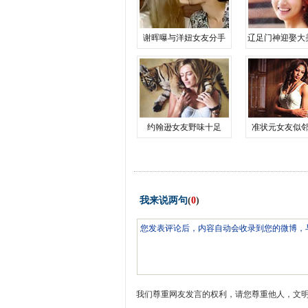
谢晖曝与洋妞女友分手
辽足门神迎娶大
约翰逊女友野味十足
准状元女友似
我来说两句
(
0
)
我们尊重网友发言的权利，请您尊重他人，文