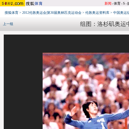
新闻
-
体育
-
S
-
搜狐体育
>
2012伦敦奥运会|第30届奥林匹克运动会
>
伦敦奥运资料库
>
中国奥运
组图：洛杉矶奥运
上一组