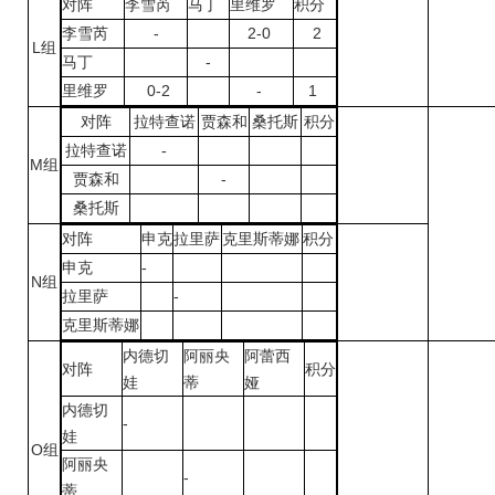
对阵
李雪芮
马丁
里维罗
积分
李雪芮
-
2-0
2
L组
马丁
-
里维罗
0-2
-
1
对阵
拉特查诺
贾森和
桑托斯
积分
拉特查诺
-
M组
贾森和
-
桑托斯
对阵
申克
拉里萨
克里斯蒂娜
积分
申克
-
N组
拉里萨
-
克里斯蒂娜
内德切
阿丽央
阿蕾西
对阵
积分
娃
蒂
娅
内德切
-
娃
O组
阿丽央
-
蒂