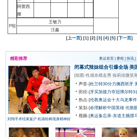
阿蕾西
娅
王敏力
P组
汪鑫
[
上一页
] [
1
] [2] [
3
] [
4
] [
5
] [
下一页
]
精彩推荐
奥运首页
|
赛程
|
快讯
|
闭幕式辣妹组合引爆全场
美
[
组图-性感名模走秀
徐莉佳微笑
声音-[
杜兰特30分力擒西班牙 
田径-[
牙买加接力夺冠博尔特3
热点-[
伦敦奥运会十大乌龙事件
策划-[
命理解析中国英雄
伦敦
视频-[
奥运备忘录-东道主频摆
刘翔手术结束返沪 机场轮椅现身精神好