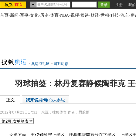
注册
我的
首页
-
新闻
-
军事
-
文化
-
历史
-
体育
-
NBA
-
视频
-
娱谈
-
财经
-
世相
-
科技
-
汽车
-
房
>
奥运羽毛球
>
国羽动态
羽球抽签：林丹复赛静候陶菲克 
正文
我来说两句
(
人参与)
2012年07月23日17:31
来源：
搜狐体育
作者：思航雨
女单方面，王仪涵独守上半区，汪鑫李雪芮被分在下半区，上半区王