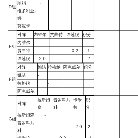
顾娟
-
D组
维多利亚-
-
娜
莫妮卡
对阵
内维尔
贾曲特
谭莲妮
积分
内维尔
-
E组
贾曲特
-
0-2
1
谭莲妮
2-0
-
2
对阵
姚洁
拉格纳
阿克威尔
积分
姚洁
-
F组
拉格纳
-
阿克威尔
拉斯姆
普罗科片
卡米
积
对阵
森
科
拉
分
拉斯姆森
-
G组
普罗科片
-
2-0
2
科