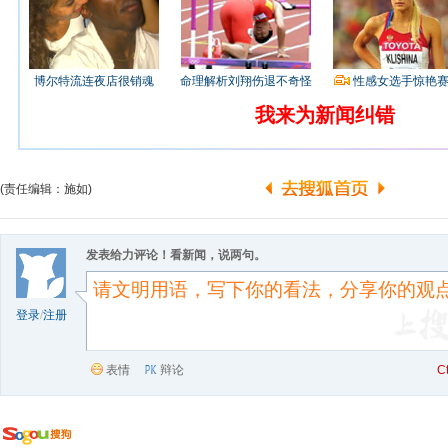
博尔特流连夜店很销魂
命理解析刘翔伤退不奇怪
性感女选手惊艳
我来为新闻纠错
(责任编辑：施如)
发表给力评论！看新闻，说两句。
登录
/
注册
表情
辩论
C