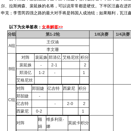
尔、拉斯姆森、裴延姝的名将，可以说常常都是硬仗。下半区汪鑫在进
申克；李雪芮四强之路的最大对手将是韩国人成池铉；如果顺利，瓦汪
以下为女单签表：
女单解签>>
分组
第1-2轮
1/8决赛
1/4决赛
王仪涵
A组
李文珊
对阵
裴延姝
郑清亿
艾格尼丝
积分
裴延姝
-
2-1
2
B组
郑清亿
1-2
-
1
艾格尼丝
对阵
郑韶婕
亿吉特
西蒙尼
积分
郑韶婕
-
C组
亿吉特
-
2-0
2
西蒙尼
0-2
1
顾
维多利亚-
对阵
莫妮卡
积分
娟
娜