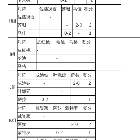
卡米拉
0-2
1
对阵
佐藤冴香
苏珊
马佳
积分
佐藤冴香
-
H组
苏珊
-
2-0
2
马佳
0-2
-
1
对阵
皮红艳
哈迪
马格
积分
皮红艳
-
I组
哈迪
-
马格
对阵
成池铉
叶姵延
萨拉
积分
成池铉
-
2-0
2
J组
叶姵延
-
萨拉
0-2
-
1
对阵
戴资颖
阿奴
蒙特罗
积分
戴资颖
-
K组
阿奴
-
2-0
2
蒙特罗
0-2
-
1