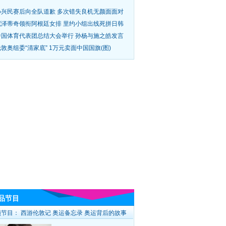
孙兴民赛后向全队道歉 多次错失良机无颜面面对
尼泽蒂奇领衔阿根廷女排 里约小组出线死拼日韩
中国体育代表团总结大会举行 孙杨与施之皓发言
敦奥组委“清家底” 1万元卖面中国国旗(图)
品节目
频节目：
西游伦敦记
奥运备忘录
奥运背后的故事