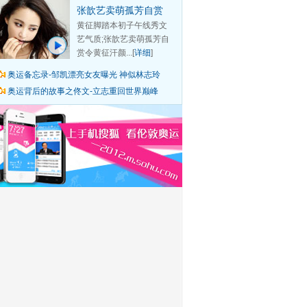
张歆艺卖萌孤芳自赏
黄征脚踏本初子午线秀文
艺气质;张歆艺卖萌孤芳自
赏令黄征汗颜...[
详细
]
奥运备忘录-邹凯漂亮女友曝光 神似林志玲
奥运背后的故事之佟文-立志重回世界巅峰