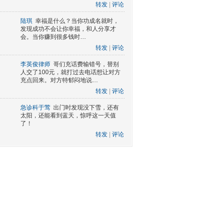
转发
|
评论
陆琪
幸福是什么？当你功成名就时，
发现成功不会让你幸福，和人分享才
会。当你赚到很多钱时…
转发
|
评论
李英俊律师
哥们充话费输错号，替别
人交了100元，就打过去电话想让对方
充点回来。对方特郁闷地说…
转发
|
评论
急诊科于莺
出门时发现没下雪，还有
太阳，还能看到蓝天，惊呼这一天值
了！
转发
|
评论