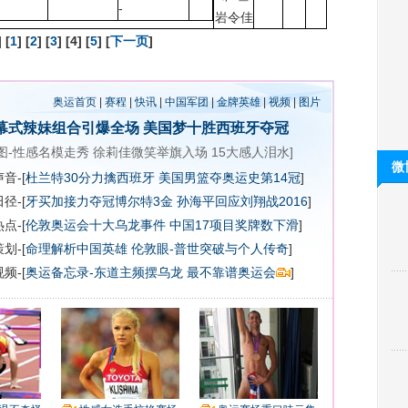
-
岩令佳
] [
1
] [
2
] [
3
] [4] [
5
] [
下一页
]
奥运首页
|
赛程
|
快讯
|
中国军团
|
金牌英雄
|
视频
|
图片
幕式辣妹组合引爆全场
美国梦十胜西班牙夺冠
图-性感名模走秀
徐莉佳微笑举旗入场
15大感人泪水
]
微
音-[
杜兰特30分力擒西班牙 美国男篮夺奥运史第14冠
]
径-[
牙买加接力夺冠博尔特3金
孙海平回应刘翔战2016
]
点-[
伦敦奥运会十大乌龙事件
中国17项目奖牌数下滑
]
划-[
命理解析中国英雄
伦敦眼-普世突破与个人传奇
]
频-[
奥运备忘录-东道主频摆乌龙 最不靠谱奥运会
]