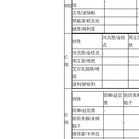
-
佳
B组
古塔/波纳帕
-
简毓谨/程文欣
姚蕾/姆利亚
河贞恩/金旼
周玉
对阵
贞
然
河贞恩/金旼贞
-
C
周玉莲/维然
-
组
艾尔瓦德斯/维
琼
波利/娇哈利
田卿/赵芸
前田美
对阵
蕾
聪子
田卿/赵芸蕾
-
D
前田美顺/末纲
组
-
聪子
彼得森/卡米拉