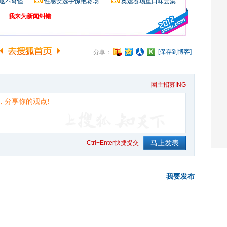
退不奇怪
性感女选手惊艳赛场
奥运赛场重口味云集
我来为新闻纠错
[保存到博客]
分享：
圈主招募ING
Ctrl+Enter快捷提交
我要发布