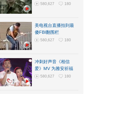
580,627
180
美电视台直播拍到最
傻FBI翻围栏
580,627
180
冲刺好声音《相信
爱》MV 为雅安祈福
580,627
180