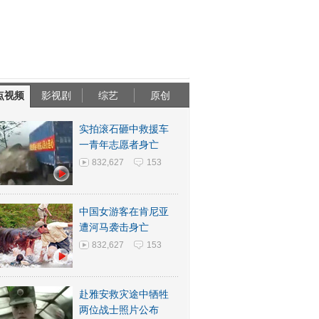
点视频
影视剧
综艺
原创
实拍滚石砸中救援车
一青年志愿者身亡
832,627
153
中国女游客在肯尼亚
遭河马袭击身亡
832,627
153
赴雅安救灾途中牺牲
两位战士照片公布