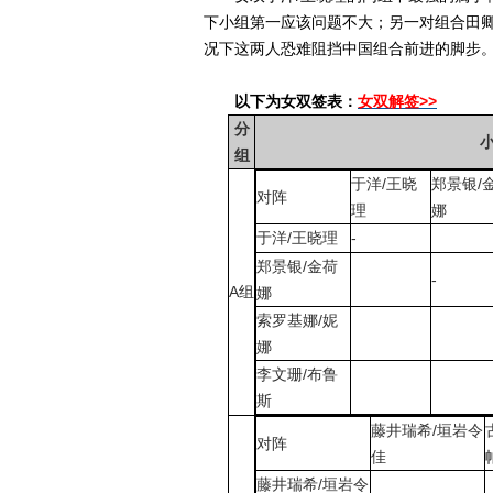
下小组第一应该问题不大；另一对组合田卿
况下这两人恐难阻挡中国组合前进的脚步
以下为女双签表：
女双解签>>
分
组
于洋/王晓
郑景银/
对阵
理
娜
于洋/王晓理
-
郑景银/金荷
-
A组
娜
索罗基娜/妮
娜
李文珊/布鲁
斯
藤井瑞希/垣岩令
对阵
佳
藤井瑞希/垣岩令