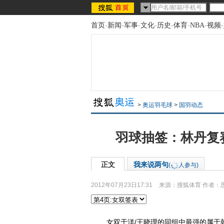
首页
-
新闻
-
军事
-
文化
-
历史
-
体育
-
NBA
-
视频
-
>
奥运羽毛球
>
国羽动态
羽球抽签：林丹复
正文
我来说两句
(
人参与)
2012年07月23日17:31
来源：
搜狐体育
作者：
女双于洋/王晓理的同组中最强的属于韩