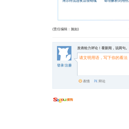
博尔特流连夜店很销魂
命理解析刘翔伤
(责任编辑：施如)
发表给力评论！看新闻，说两句。
登录
/
注册
表情
辩论