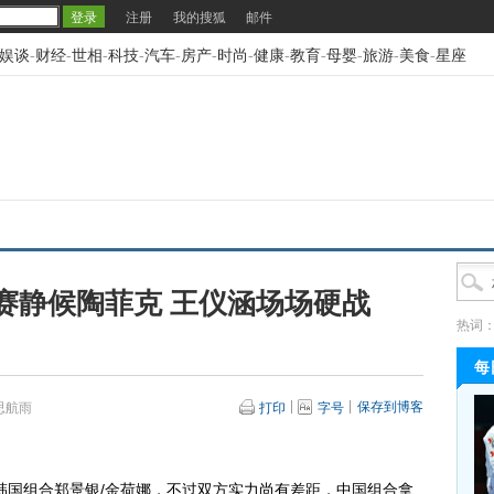
注册
我的搜狐
邮件
娱谈
-
财经
-
世相
-
科技
-
汽车
-
房产
-
时尚
-
健康
-
教育
-
母婴
-
旅游
-
美食
-
星座
赛静候陶菲克 王仪涵场场硬战
热词
每
保存到博客
思航雨
打印
字号
国组合郑景银/金荷娜，不过双方实力尚有差距，中国组合拿