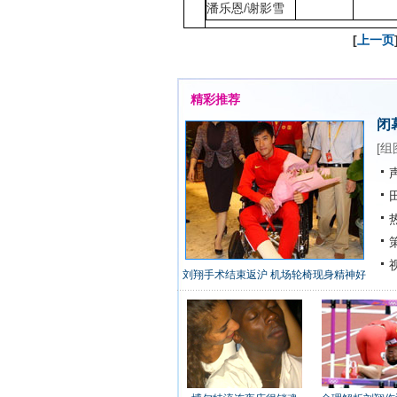
潘乐恩/谢影雪
[
上一页
精彩推荐
闭
[
组
声
田
热
策
视
刘翔手术结束返沪 机场轮椅现身精神好