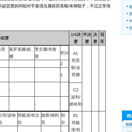
/赵芸蕾的同组对手最强当属前田美顺/末纲聪子，不过正常情
。
伦
1/4决
半决
决
冠
小组赛
赛
赛
赛
军
金荷
索罗基娜/妮
李文珊/布鲁
积分
A1
娜
斯
郑景
2
银/金
荷娜
1
-
C2
波利/
-
娇哈利
古塔/波纳
简毓谨/程文
姚蕾/姆利
积
B1
精
帕
欣
亚
分
简毓
视
谨/程