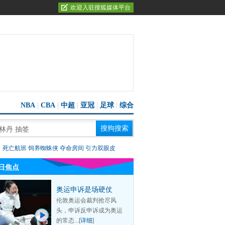
欢迎入驻搜狐媒体平台
NBA
|
CBA
|
中超
|
亚冠
|
足球
|
综合
：
死亡航班
饲养蜘蛛侠
夺命房间
引力双眼皮
日焦点
奥运申诉是场硬仗
伦敦奥运会裁判抢尽风
头，申诉反申诉成为奥运
的常态...[
详细
]