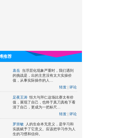
博推荐
袁岳
当浮层化现象严重时，我们遇到
的挑战是，出的主意没有太大实操价
值，从事实际操作的人…
转发
|
评论
足夜王涛
恒大与拜仁这场比赛太有价
值，展现了自己，也终于真刀真枪下看
清了自己，更成为一把标尺…
转发
|
评论
罗崇敏
人的生命本无意义，是学习和
实践赋予了它意义。应该把学习作为人
生的习惯和信仰。