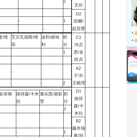
2
文欣
D2
-
1
田卿/
-
赵芸蕾
莲/维
艾尔瓦德斯/维
波利/娇哈
积
C1
琼
利
分
河贞
1
恩/金
旼贞
A2
-
于洋/
-
2
王晓理
D1
顺/末纲
彼得森/卡米
潘乐恩/谢影
积
彼得
拉
雪
分
森/卡
2
米拉
B2
藤井瑞
-
1
希/垣