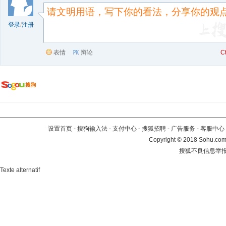
登录
/
注册
表情
辩论
C
设置首页
-
搜狗输入法
-
支付中心
-
搜狐招聘
-
广告服务
-
客服中心
Copyright
©
2018 Sohu.com 
搜狐不良信息举
Texte alternatif