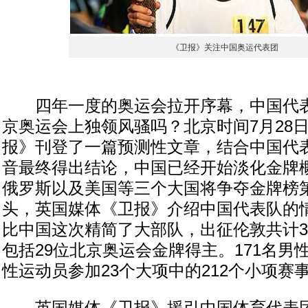
《卫报》关注中国奥运代表团
四年一度的奥运会拉开序幕，中国代表
京奥运会上独领风骚吗？北京时间7月28
报》刊登了一篇预测性文章，结合中国代
音最终得出结论，中国已经开始淡化金牌
俄罗斯以及美国等三个大国将争夺金牌榜
头，英国媒体《卫报》介绍中国代表队的情
比中国这次精简了大部队，出征伦敦共计3
包括29位北京奥运会金牌得主。171名男性
性运动员参加23个大项中的212个小项赛