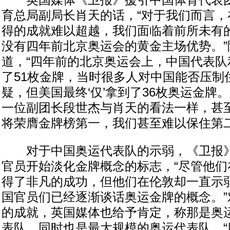
英国媒体《卫报》援引中国体育代表团
育总局副局长肖天的话，“对于我们而言，
得的成就难以超越，我们面临着前所未有
没有四年前北京奥运会的黄金主场优势。”
道，“四年前的北京奥运会上，中国代表队
了51枚金牌，当时很多人对中国能否压制
疑，但美国最终‘仅’拿到了36枚奥运金牌
一位副团长段世杰与肖天的看法一样，甚至
将荣膺金牌榜第一，我们甚至难以保住第二
对于中国奥运代表队的示弱，《卫报》
官员开始淡化金牌概念的标志，“尽管他们
得了非凡的成功，但他们在伦敦却一直示
国官员们已经逐渐谈话奥运金牌的概念。”
的成就，英国媒体也给予肯定，称那是奥
表队，同时也是最大规模的奥运代表队，“