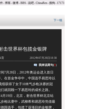
件
-
博客
-
微博
-
BBS
-
说吧
-
ChinaRen
-
搜狗
-
17173
下一组
0年射击世界杯包揽金银牌
体育
2012年07月28日18:38
我来说两句
(
0
)
月28日，2012年奥运会进入首日
夺。在首金争夺中，中国选手易思玲以
环的成绩获得了女子10米气步枪决赛的冠
我们就回顾一下易思玲的成长之路。
4月19日，北京，射击世界杯北京站
气步枪比赛中，武柳希和易思玲凭借最
超德国选手，包揽了该项目的金银牌，