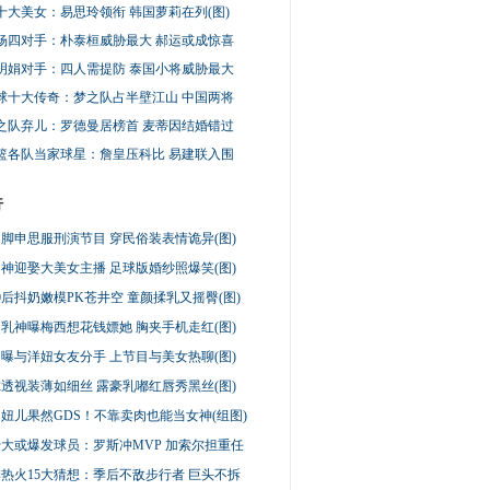
十大美女：易思玲领衔 韩国萝莉在列(图)
杨四对手：朴泰桓威胁最大 郝运或成惊喜
明娟对手：四人需提防 泰国小将威胁最大
球十大传奇：梦之队占半壁江山 中国两将
梦之队弃儿：罗德曼居榜首 麦蒂因结婚错过
篮各队当家球星：詹皇压科比 易建联入围
行
脚申思服刑演节目 穿民俗装表情诡异(图)
神迎娶大美女主播 足球版婚纱照爆笑(图)
0后抖奶嫩模PK苍井空 童颜揉乳又摇臀(图)
乳神曝梅西想花钱嫖她 胸夹手机走红(图)
曝与洋妞女友分手 上节目与美女热聊(图)
透视装薄如细丝 露豪乳嘟红唇秀黑丝(图)
妞儿果然GDS！不靠卖肉也能当女神(组图)
大或爆发球员：罗斯冲MVP 加索尔担重任
热火15大猜想：季后不敌步行者 巨头不拆