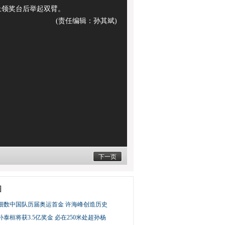
上领奖台后举起双臂。
(责任编辑：孙其斌)
下一页
图
细数中国队历届奥运首金 许海峰创造历史
泰桓将获3.5亿奖金 必在250米处超孙杨