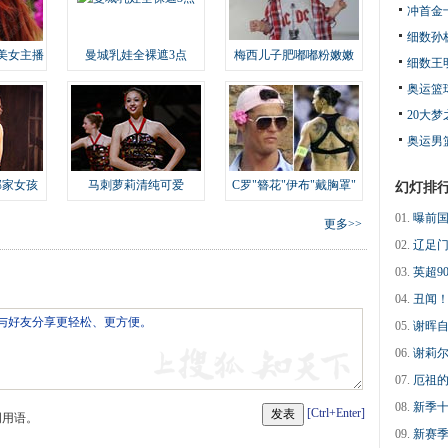
冲首金
细数孙
美女主播
曼城乳娃全裸遮3点
梅西儿子肥嘟嘟粉嫩嫩
细数王
奥运篮
20大
奥运男
邻家女孩
马刺萝莉清纯可爱
C罗"簪花"伊布"戴胸罩"
幻灯排
01.
曝前国
更多>>
02.
辽足门
03.
英超9
04.
丑闻！
05.
谢晖自
06.
谢莉尔
07.
厄祖的
08.
新季十
[Ctrl+Enter]
明用语。
09.
新赛季