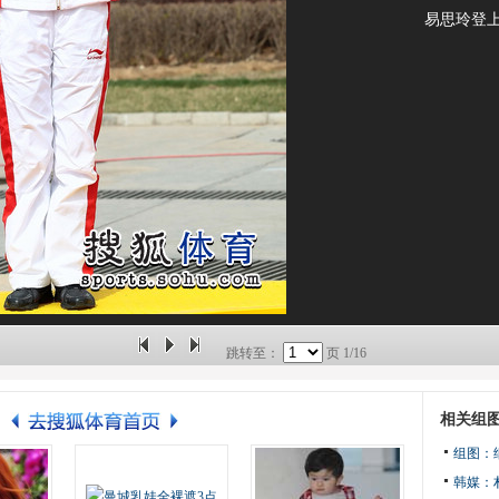
易思玲登
跳转至：
页
1/16
相关组
组图：
韩媒：朴