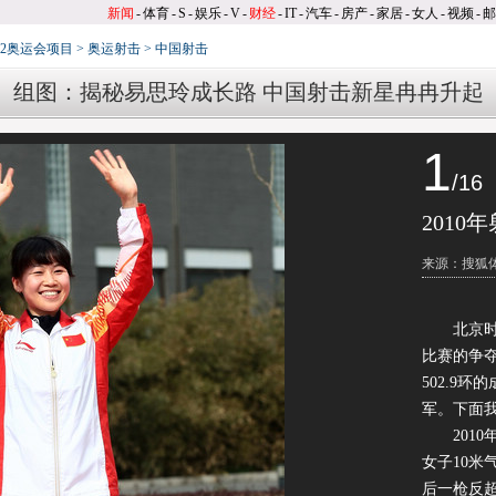
新闻
-
体育
-
S
-
娱乐
-
V
-
财经
-
IT
-
汽车
-
房产
-
家居
-
女人
-
视频
-
邮
012奥运会项目
>
奥运射击
>
中国射击
组图：揭秘易思玲成长路 中国射击新星冉冉升起
1
/16
201
来源：搜狐
北京时间7
比赛的争
502.9
军。下面
2010年
女子10米
后一枪反