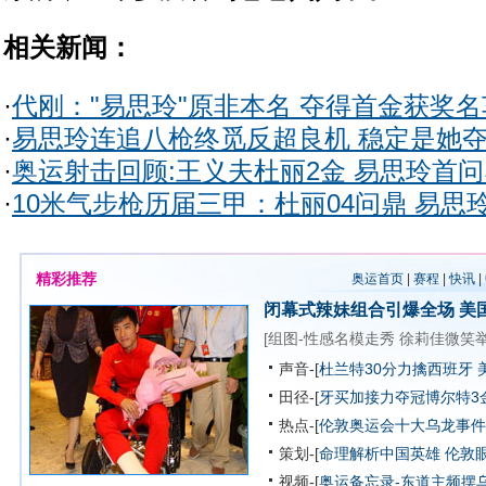
相关新闻：
·
代刚："易思玲"原非本名 夺得首金获奖
·
易思玲连追八枪终觅反超良机 稳定是她
·
奥运射击回顾:王义夫杜丽2金 易思玲首问鼎
·
10米气步枪历届三甲：杜丽04问鼎 易思
精彩推荐
奥运首页
|
赛程
|
快讯
|
闭幕式辣妹组合引爆全场
美
[
组图-性感名模走秀
徐莉佳微笑
声音-[
杜兰特30分力擒西班牙 
田径-[
牙买加接力夺冠博尔特3
热点-[
伦敦奥运会十大乌龙事件
策划-[
命理解析中国英雄
伦敦
视频-[
奥运备忘录-东道主频摆