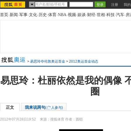
注册
我的
首页
-
新闻
-
军事
-
文化
-
历史
-
体育
-
NBA
-
视频
-
娱谈
-
财经
-
世相
-
科技
-
汽车
-
房
>
易思玲夺伦敦奥运首金
>
2012奥运首金动态
易思玲：杜丽依然是我的偶像 
圈
正文
我来说两句
(
人参与)
2012年07月28日19:52
来源：
搜狐体育
作者：圆聪