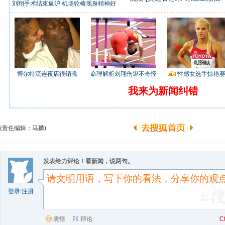
刘翔手术结束返沪 机场轮椅现身精神好
博尔特流连夜店很销魂
命理解析刘翔伤退不奇怪
性感女选手惊艳
我来为新闻纠错
(责任编辑：马麟)
发表给力评论！看新闻，说两句。
登录
/
注册
表情
辩论
C