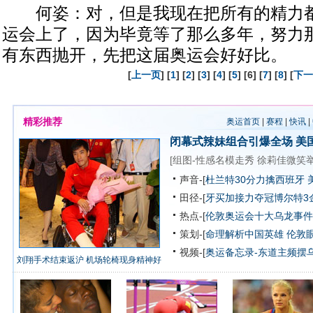
何姿：对，但是我现在把所有的精力都
运会上了，因为毕竟等了那么多年，努力
有东西抛开，先把这届奥运会好好比。
[
上一页
] [
1
] [
2
] [
3
] [
4
] [
5
] [6] [
7
] [
8
] [
下一
精彩推荐
奥运首页
|
赛程
|
快讯
|
闭幕式辣妹组合引爆全场
美
[
组图-性感名模走秀
徐莉佳微笑
声音-[
杜兰特30分力擒西班牙 
田径-[
牙买加接力夺冠博尔特3
热点-[
伦敦奥运会十大乌龙事件
策划-[
命理解析中国英雄
伦敦
视频-[
奥运备忘录-东道主频摆
刘翔手术结束返沪 机场轮椅现身精神好