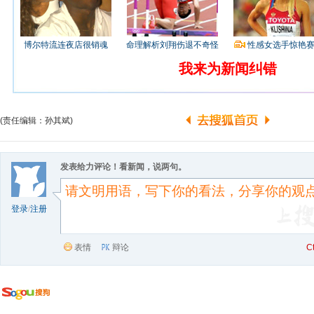
博尔特流连夜店很销魂
命理解析刘翔伤退不奇怪
性感女选手惊艳
我来为新闻纠错
(责任编辑：孙其斌)
发表给力评论！看新闻，说两句。
登录
/
注册
表情
辩论
C