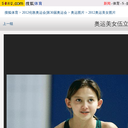
新闻
-
体育
-
S
-
搜狐体育
>
2012伦敦奥运会|第30届奥运会
>
奥运图片
>
2012奥运美女图片
奥运美女伍
上一组