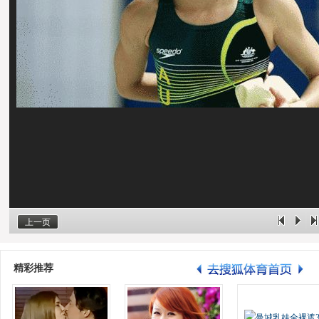
上一页
精彩推荐