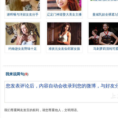
谢晖曝与洋妞女友分手
辽足门神迎娶大美女主播
曼城乳娃全裸遮3
约翰逊女友野味十足
准状元女友似邻家女孩
马刺萝莉清纯可
我来说两句
(
0
)
我们尊重网友发言的权利，请您尊重他人，文明用语。