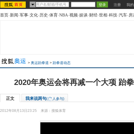
注册
我的
首页
-
新闻
-
军事
-
文化
-
历史
-
体育
-
NBA
-
视频
-
娱谈
-
财经
-
世相
-
科技
-
汽车
-
房
>
奥运跆拳道
>
跆拳道动态
2020年奥运会将再减一个大项 跆
正文
我来说两句
(
人参与)
2012年08月13日23:25
来源：
搜狐体育