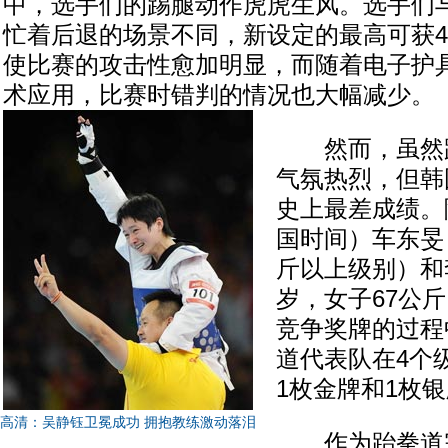
中，选手们的踢腿动作虎虎生风。选手们
忙着后退的场景不同，新设定的最高可获
使比赛的攻击性愈加明显，而随着电子护
术应用，比赛时错判的情况也大幅减少。
然而，虽然跆
气氛热烈，但韩
史上最差成绩。
国时间）车东旻（
斤以上级别）和
岁，女子67公
竞争奖牌的过程
道代表队在4个
1枚金牌和1枚
高清：吴静钰卫冕成功 拥抱教练激动落泪
作为跆拳道宗