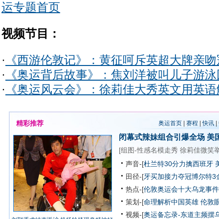
运专题首页
视频节目：
·
《西游伦敦记》：黄征呵斥英超大牌亲吻
·
《奥运背后故事》：焦刘洋被叫儿子游泳
·
《奥运风云会》：徐莉佳大秀英文用英语
精彩推荐
奥运首页
|
赛程
|
快讯
|
闭幕式辣妹组合引爆全场
美
[
组图-性感名模走秀
徐莉佳微笑
声音-[
杜兰特30分力擒西班牙 
田径-[
牙买加接力夺冠博尔特3
热点-[
伦敦奥运会十大乌龙事件
策划-[
命理解析中国英雄
伦敦
视频-[
奥运备忘录-东道主频摆