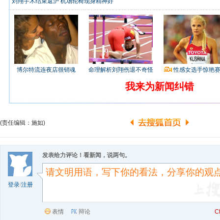
刘翔手术结束返沪 机场轮椅现身精神好
博尔特流连夜店很销魂
命理解析刘翔伤退不奇怪
性感女选手惊艳
我来为新闻纠错
(责任编辑：施如)
发表给力评论！看新闻，说两句。
登录
/
注册
表情
辩论
C